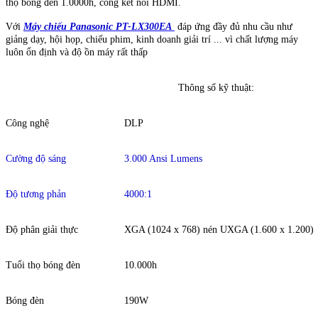
thọ bóng đèn 1.0000h, cổng kết nối HDMI.
Với
Máy chiếu Panasonic PT-LX300EA
đáp ứng đầy đủ nhu cầu như
giảng dạy, hội họp, chiếu phim, kinh doanh giải trí ... vì chất lượng máy
luôn ổn định và độ ồn máy rất thấp
Thông số kỹ thuật:
Công nghệ
DLP
Cường độ sáng
3.000 Ansi Lumens
Độ tương phản
4000:1
Độ phân giải thực
XGA (1024 x 768) nén UXGA (1.600 x 1.200)
Tuổi thọ bóng đèn
10.000h
Bóng đèn
190W