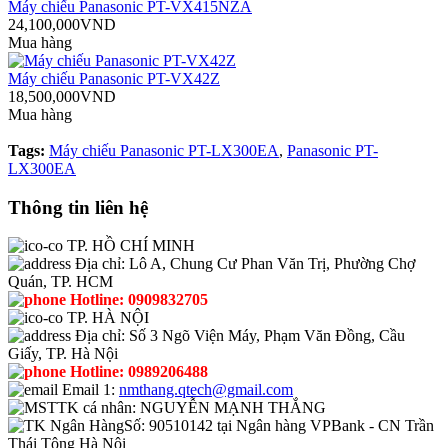
Máy chiếu Panasonic PT-VX415NZA
24,100,000VND
Mua hàng
Máy chiếu Panasonic PT-VX42Z
18,500,000VND
Mua hàng
Tags:
Máy chiếu Panasonic PT-LX300EA
,
Panasonic PT-
LX300EA
Thông tin liên hệ
TP. HỒ CHÍ MINH
Địa chỉ:
Lô A, Chung Cư Phan Văn Trị, Phường Chợ
Quán, TP. HCM
Hotline:
0909832705
TP. HÀ NỘI
Địa chỉ:
Số 3 Ngõ Viện Máy, Phạm Văn Đồng, Cầu
Giấy, TP. Hà Nội
Hotline:
0989206488
Email 1:
nmthang.qtech@gmail.com
TK cá nhân:
NGUYỄN MẠNH THẮNG
Số:
90510142 tại Ngân hàng VPBank - CN Trần
Thái Tông Hà Nội