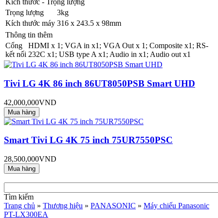
Kích thước - Trọng lượng
Trọng lượng
3kg
Kích thước máy
316 x 243.5 x 98mm
Thông tin thêm
Cổng
HDMI x 1; VGA in x1; VGA Out x 1; Composite x1; RS-
kết nối
232C x1; USB type A x1; Audio in x1; Audio out x1
Tivi LG 4K 86 inch 86UT8050PSB Smart UHD
42,000,000VND
Smart Tivi LG 4K 75 inch 75UR7550PSC
28,500,000VND
Tìm kiếm
Trang chủ
»
Thương hiệu
»
PANASONIC
»
Máy chiếu Panasonic
PT-LX300EA