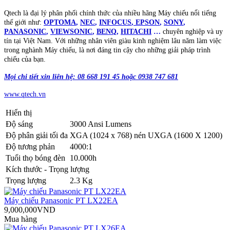
Qtech là đại lý phân phối chính thức của nhiều hãng Máy chiếu nổi tiếng
thế giới như:
OPTOMA
,
NEC
,
INFOCUS
,
EPSON
,
SONY
,
PANASONIC
,
VIEWSONIC
,
BENQ
,
HITACHI
…
chuyên nghiệp và uy
tín tại Việt Nam. Với những nhân viên giàu kinh nghiệm lâu năm làm việc
trong nghành Máy chiếu, là nơi đáng tin cậy cho những giải pháp trình
chiếu của bạn.
Mọi chi tiết xin liên hệ: 08 668 191 45 hoặc 0938 747 681
www.qtech.vn
Hiển thị
Độ sáng
3000 Ansi Lumens
Độ phân giải tối đa
XGA (1024 x 768) nén UXGA (1600 X 1200)
Độ tương phản
4000:1
Tuổi thọ bóng đèn
10.000h
Kích thước - Trọng lượng
Trọng lượng
2.3 Kg
Máy chiếu Panasonic PT LX22EA
9,000,000VND
Mua hàng