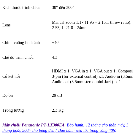
Kích thước trình chiếu
30" đến 300"
Manual zoom 1.1× (1.95 – 2.15:1 throw ratio),
Lens
2.53, f=21.8 - 24mm
Chỉnh vuông hình ảnh
±40°
Chế độ trình chiếu
4:3
HDMI x 1, VGA in x 1, VGA out x 1, Composit
Cổ kết nối
3-pin (for external control) x1, Audio in (3.5m
Audio out (3.5mm stereo mini Jack) x 1.
Độ ồn
29 dB
Trọng lượng
2.3 Kg
Máy chiếu Panasonic PT-LX300EA
Bảo hành: 12 tháng cho thân máy, 3
tháng hoặc 500h cho bóng đèn ( Bảo hành siêu tốc trong vòng 48h)