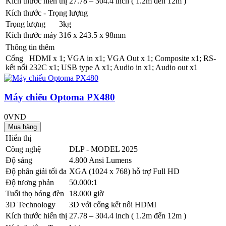
Kích thước hiển thị
27.78 – 304.4 inch ( 1.2m đến 12m )
Kích thước - Trọng lượng
Trọng lượng
3kg
Kích thước máy
316 x 243.5 x 98mm
Thông tin thêm
Cổng
HDMI x 1; VGA in x1; VGA Out x 1; Composite x1; RS-
kết nối
232C x1; USB type A x1; Audio in x1; Audio out x1
Máy chiếu Optoma PX480
0VND
Hiển thị
Công nghệ
DLP - MODEL 2025
Độ sáng
4.800 Ansi Lumens
Độ phân giải tối đa
XGA (1024 x 768) hỗ trợ Full HD
Độ tương phản
50.000:1
Tuổi thọ bóng đèn
18.000 giờ
3D Technology
3D với cổng kết nối HDMI
Kích thước hiển thị
27.78 – 304.4 inch ( 1.2m đến 12m )