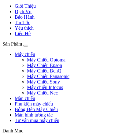
Giới Thiệu
Dịch Vụ
Bảo Hành
Tin Tức
Yêu thích
Liên Hệ
Sản Phẩm
Máy chiếu
Máy Chiếu Optoma
Máy Chiếu Epson
Máy Chiếu BenQ
Máy Chiếu Panasonic
Máy Chiếu Sony
Máy chiếu Infocus
Máy Chiếu Nec
Màn chiếu
Phụ kiện máy chiếu
Bóng Đèn Máy Chiếu
Màn hình tương tác
Tư vấn mua máy chiếu
Danh Mục