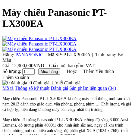
Máy chiếu Panasonic PT-
LX300EA
Hãng:
PANASONIC
|
Mã SP:
PT-LX300EA |
Tình trạng:
Bỏ
Mẫu
Giá:
12,900,000VND
Giá chưa bao gồm VAT
Số lượng:
- Hoặc -
Thêm Yêu thích
Thêm so sánh
0 đánh giá
|
Viết đánh giá
Mô tả
Thông số kỹ thuật
Đánh giá
Sản phẩm liên quan (34)
PT-LX300EA
Máy chiếu Panasonic
là dòng máy phổ thông mới sản xuất
năm 2013 dành cho giáo dục, văn phòng, phòng phim ... Chất lượng và giá
cả hợp lý, hiện đang là dòng máy bán chạy nhất thị trường.
PT-LX300EA
Máy chiếu đa năng Panasonic
cường độ sáng 3.000 Ansi
Lumens, độ tương phản 4000:1 cho hình ảnh sắc nét, ngay cả khi trình
chiếu những nơi có nhiều ánh sáng, độ phân giải XGA (1024 x 768), tuổi