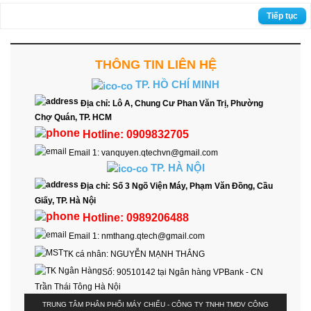
Tiếp tục
THÔNG TIN LIÊN HỆ
TP. HỒ CHÍ MINH
Địa chỉ:
Lô A, Chung Cư Phan Văn Trị, Phường
Chợ Quán, TP. HCM
Hotline:
0909832705
Email 1:
vanquyen.qtechvn@gmail.com
TP. HÀ NỘI
Địa chỉ:
Số 3 Ngõ Viện Máy, Phạm Văn Đồng, Cầu
Giấy, TP. Hà Nội
Hotline:
0989206488
Email 1:
nmthang.qtech@gmail.com
TK cá nhân:
NGUYỄN MẠNH THẮNG
Số:
90510142 tại Ngân hàng VPBank - CN
Trần Thái Tông Hà Nội
TRUNG TÂM PHÂN PHỐI MÁY CHIẾU - CÔNG TY TNHH TMDV CÔNG