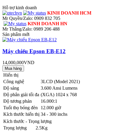
Hỗ trợ kinh doanh
KINH DOANH HCM
Mr Quyền/Zalo: 0909 832 705
KINH DOANH HN
Mr Thắng/Zalo: 0989 206 488
Sản phẩm mới
Máy chiếu Epson EB-E12
14,000,000VND
Hiển thị
Công nghệ
3LCD (Model 2021)
Độ sáng
3.600 Ansi Lumens
Độ phân giải tối đa
(XGA) 1024 x 768
Độ tương phản
16.000:1
Tuổi thọ bóng đèn
12.000 giờ
Kích thước hiển thị
34 - 300 inchs
Kích thước - Trọng lượng
Trọng lượng
2.5Kg