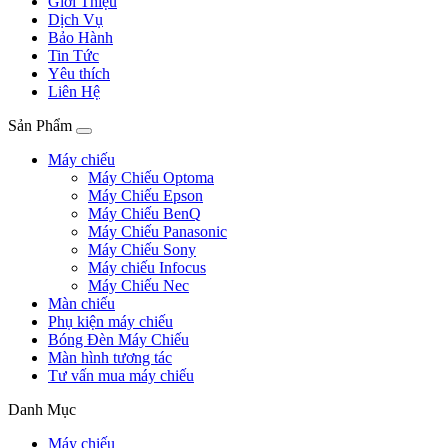
Giới Thiệu
Dịch Vụ
Bảo Hành
Tin Tức
Yêu thích
Liên Hệ
Sản Phẩm
Máy chiếu
Máy Chiếu Optoma
Máy Chiếu Epson
Máy Chiếu BenQ
Máy Chiếu Panasonic
Máy Chiếu Sony
Máy chiếu Infocus
Máy Chiếu Nec
Màn chiếu
Phụ kiện máy chiếu
Bóng Đèn Máy Chiếu
Màn hình tương tác
Tư vấn mua máy chiếu
Danh Mục
Máy chiếu