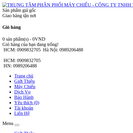
Sản phẩm giá gốc
Giao hàng tận nơi
Giỏ hàng
0 sản phẩm(s) - 0VND
Giỏ hàng của bạn đang trống!
HCM: 0909832705
Hà Nội: 0989206488
HCM: 0909832705
HN: 0989206488
Trang chủ
Giới Thiệu
Máy Chiếu
Dịch Vụ
Bảo Hành
Yêu thích (0)
Tài khoản
Liên Hệ
Menu