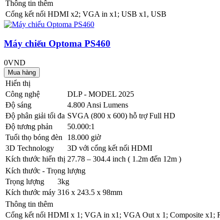
Thông tin thêm
Cổng kết nối
HDMI x2; VGA in x1; USB x1, USB
Máy chiếu Optoma PS460
0VND
Hiển thị
Công nghệ
DLP - MODEL 2025
Độ sáng
4.800 Ansi Lumens
Độ phân giải tối đa
SVGA (800 x 600) hỗ trợ Full HD
Độ tương phản
50.000:1
Tuổi thọ bóng đèn
18.000 giờ
3D Technology
3D với cổng kết nối HDMI
Kích thước hiển thị
27.78 – 304.4 inch ( 1.2m đến 12m )
Kích thước - Trọng lượng
Trọng lượng
3kg
Kích thước máy
316 x 243.5 x 98mm
Thông tin thêm
Cổng kết nối
HDMI x 1; VGA in x1; VGA Out x 1; Composite x1; R