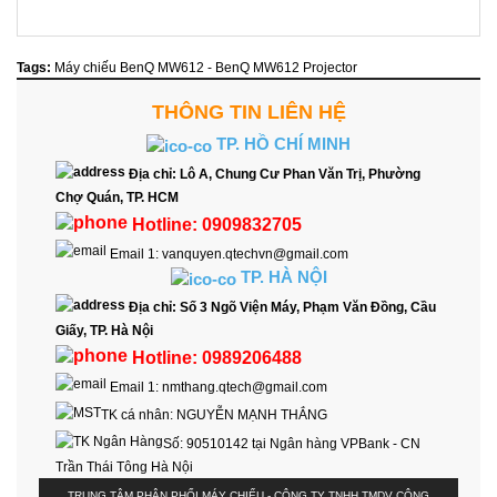
Tags:
Máy chiếu BenQ MW612 - BenQ MW612 Projector
THÔNG TIN LIÊN HỆ
TP. HỒ CHÍ MINH
Địa chỉ:
Lô A, Chung Cư Phan Văn Trị, Phường
Chợ Quán, TP. HCM
Hotline:
0909832705
Email 1:
vanquyen.qtechvn@gmail.com
TP. HÀ NỘI
Địa chỉ:
Số 3 Ngõ Viện Máy, Phạm Văn Đồng, Cầu
Giấy, TP. Hà Nội
Hotline:
0989206488
Email 1:
nmthang.qtech@gmail.com
TK cá nhân:
NGUYỄN MẠNH THẮNG
Số:
90510142 tại Ngân hàng VPBank - CN
Trần Thái Tông Hà Nội
TRUNG TÂM PHÂN PHỐI MÁY CHIẾU - CÔNG TY TNHH TMDV CÔNG