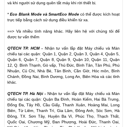
và khi người sử dụng quên tắt máy khi rời thiết bị.
*
Eco Blank Mode và SmartEco Mode
có thể được kích hoạt
trực tiếp bằng cách sử dụng điều khiển từ xa.
==> Và nhiều tính năng khác. Hãy liên hệ với chúng tôi để
được tư vấn thếm
QTECH TP. HCM -
Nhận tư vấn lắp đặt
Máy chiếu
và
Màn
chiếu
tại các quận: Quận 1, Quận 2, Quận 3, Quận 4, Quận 5,
Quận 6, Quận 7, Quận 8, Quận 9, Quận 10, Quận 11, Quận
12, Q. Bình Thạnh, Gò vấp, Thủ Đức, Bình Tân, Tân Phú, Phú
Nhuận, Củ Chi, Nhà Bè, Tân Bình, Cần Giờ, Hóc môn, Bình
Chánh, Đồng Nai, Bình Dương, Long An, Biên Hòa và các tỉnh
khác.
QTECH TP. Hà Nội -
Nhận tư vấn lắp đặt Máy chiếu và Màn
chiếu tại các quận: Quận Ba Đình, Hoàn Kiếm, Hai Bà Trưng,
Đống Đa, Tây Hồ, Cầu Giấy, Thanh Xuân, Hoàng Mai, Long
Biên, Từ Liêm, Thanh Trì, Gia Lâm, Đông Anh, Sóc Sơn, Hà
Đông, TX. Sơn Tây, Huyện Ba Vì, Phúc Thọ, Thạch Thất,
Quốc Oai, Chương Mỹ, Đan Phượng, Hoài Đức, Thanh Oai,