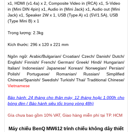
x1, HDMI (v1.4a) x 2, Composite Video in (RCA) x1, S-Video
in (Mini DIN 4pin) x1, Audio in (Mini Jack) x1, Audio out (Mini
Jack) x1, Speaker 2W x 1, USB (Type A) x1 (5V/1.5A), USB
(Type Mini B) x 1
Trọng lượng: 2.3kg
Kích thước: 296 x 120 x 221 mm
Ngôn ngữ: Arabic/Bulgarian/ Croatian/ Czech/ Danish/ Dutch/
English/ Finnish/ French/ German/ Greek/ Hindi/ Hungarian/
Italian/ Indonesian/ Japanese/ Korean/ Norwegian/ Persian/
Polish/ Portuguese/ Romanian/ Russian/ Simplified
Chinese/Spanish/ Swedish/ Turkish/ Thai/ Traditional Chinese/
Vietnamese
Bảo hành: 24 tháng cho thân máy, 12 tháng hoặc 1.000h cho
bóng đèn ( Bảo hành siêu tốc trong vòng 48h)
Gía chưa bao gồm 10% VAT, Giao hàng miễn phí tại TP. HCM
Máy chiếu BenQ MW612 trình chiếu không dây thiết