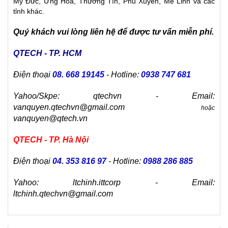
Mỹ Đức, Ưng Hòa, Thường Tín, Phú Xuyên, Mê Linh và các
tỉnh khác.
Quý khách vui lòng liên hệ để được tư vấn miễn phí.
QTECH - TP. HCM
Điện thoại
08. 668 19145
- Hotline:
0938 747 681
Yahoo/Skpe: qtechvn - Email:
vanquyen.qtechvn@gmail.com
hoặc
vanquyen@qtech.vn
QTECH - TP. Hà Nội
Điện thoại
04. 353 816 97
- Hotline:
0988 286 885
Yahoo: ltchinh.ittcorp - Email:
ltchinh.qtechvn@gmail.com