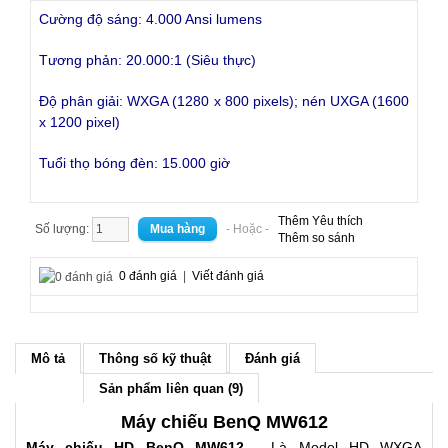
Cường độ sáng: 4.000 Ansi lumens
Tương phản: 20.000:1 (Siêu thực)
Độ phân giải: WXGA (1280 x 800 pixels); nén UXGA (1600
x 1200 pixel)
Tuổi thọ bóng đèn: 15.000 giờ
Thêm Yêu thích
Số lượng:
- Hoặc -
Thêm so sánh
0 đánh giá
|
Viết đánh giá
Mô tả
Thông số kỹ thuật
Đánh giá
Sản phẩm liên quan (9)
Máy chiếu BenQ MW612
Máy chiếu HD BenQ MW612
- Là Model HD WXGA