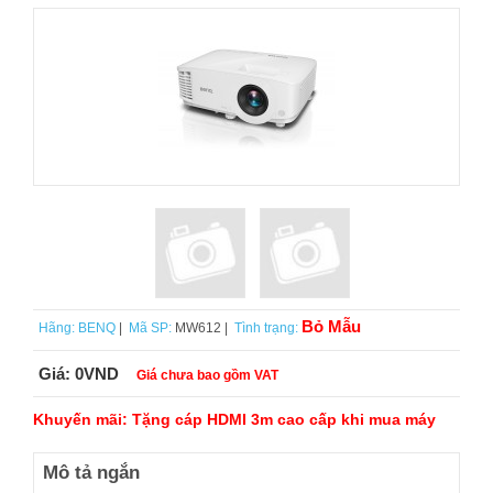
Bỏ Mẫu
Hãng:
BENQ
|
Mã SP:
MW612 |
Tình trạng:
Giá:
0VND
Giá chưa bao gồm VAT
Khuyến mãi:
Tặng cáp HDMI 3m cao cấp khi mua máy
Mô tả ngắn