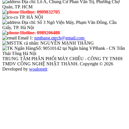
Địa chỉ:
Lô A, Chung Cư Phan Văn Trị, Phường Chợ
Quán, TP. HCM
Hotline:
0909832705
TP. HÀ NỘI
Địa chỉ:
Số 3 Ngõ Viện Máy, Phạm Văn Đồng, Cầu
Giấy, TP. Hà Nội
Hotline:
0989206488
Email 1:
nmthang.qtech@gmail.com
TK cá nhân:
NGUYỄN MẠNH THẮNG
Số:
90510142 tại Ngân hàng VPBank - CN Trần
Thái Tông Hà Nội
TRUNG TÂM PHÂN PHỐI MÁY CHIẾU - CÔNG TY TNHH
TMDV CÔNG NGHỆ NHẬT THÀNH. Copyright © 2026
Developed by
woalongit