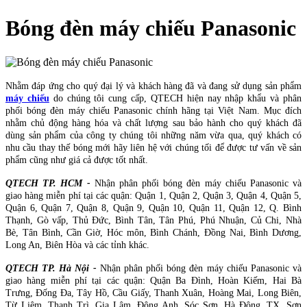
Bóng đèn máy chiếu Panasonic
Nhằm đáp ứng cho quý đại lý và khách hàng đã và đang sử dụng sản phẩm
máy chiếu
do chúng tôi cung cấp, QTECH hiện nay nhập khẩu và phân
phối bóng đèn máy chiếu Panasonic chính hãng tại Việt Nam. Mục đích
nhằm chủ động hàng hóa và chất lượng sau bảo hành cho quý khách đã
dùng sản phẩm của công ty chúng tôi những năm vừa qua, quý khách có
nhu cầu thay thế bóng mới hãy liên hệ với chúng tối để được tư vấn về sản
phẩm cũng như giá cả được tốt nhất.
QTECH TP. HCM -
Nhận phân phối bóng đèn máy chiếu Panasonic và
giao hàng miễn phí tại các quận: Quận 1, Quận 2, Quận 3, Quận 4, Quận 5,
Quận 6, Quận 7, Quận 8, Quận 9, Quận 10, Quận 11, Quận 12, Q. Bình
Thạnh, Gò vấp, Thủ Đức, Bình Tân, Tân Phú, Phú Nhuận, Củ Chi, Nhà
Bè, Tân Bình, Cần Giờ, Hóc môn, Bình Chánh, Đồng Nai, Bình Dương,
Long An, Biên Hòa và các tỉnh khác.
QTECH TP. Hà Nội -
Nhận phân phối bóng đèn máy chiếu Panasonic và
giao hàng miễn phí tại các quận: Quận Ba Đình, Hoàn Kiếm, Hai Bà
Trưng, Đống Đa, Tây Hồ, Cầu Giấy, Thanh Xuân, Hoàng Mai, Long Biên,
Từ Liêm, Thanh Trì, Gia Lâm, Đông Anh, Sóc Sơn, Hà Đông, TX. Sơn