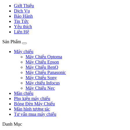
Giới Thiệu
Dịch Vụ
Bảo Hành
Tin Tức
Yêu thích
Liên Hệ
Sản Phẩm
Máy chiếu
Máy Chiếu Optoma
Máy Chiếu Epson
Máy Chiếu BenQ
Máy Chiếu Panasonic
Máy Chiếu Sony
Máy chiếu Infocus
Máy Chiếu Nec
Màn chiếu
Phụ kiện máy chiếu
Bóng Đèn Máy Chiếu
Màn hình tương tác
Tư vấn mua máy chiếu
Danh Mục