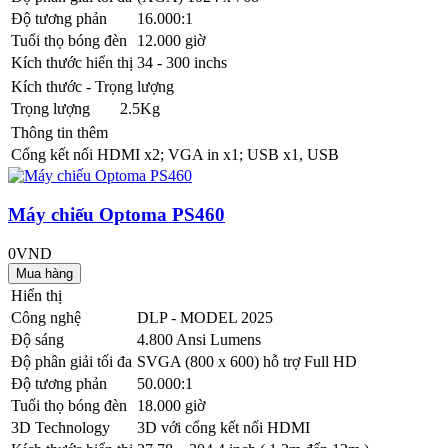
Độ tương phản
16.000:1
Tuổi thọ bóng đèn
12.000 giờ
Kích thước hiển thị
34 - 300 inchs
Kích thước - Trọng lượng
Trọng lượng
2.5Kg
Thông tin thêm
Cổng kết nối
HDMI x2; VGA in x1; USB x1, USB
Máy chiếu Optoma PS460
0VND
Hiển thị
Công nghệ
DLP - MODEL 2025
Độ sáng
4.800 Ansi Lumens
Độ phân giải tối đa
SVGA (800 x 600) hỗ trợ Full HD
Độ tương phản
50.000:1
Tuổi thọ bóng đèn
18.000 giờ
3D Technology
3D với cổng kết nối HDMI