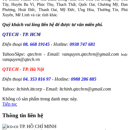
Tây, Huyện Ba Vì, Phúc Thọ, Thạch Thất, Quốc Oai, Chương Mỹ, Đan
Phượng, Hoài Đức, Thanh Oai, Mỹ Đức, Ưng Hòa, Thường Tín, Phú
Xuyên, Mê Linh và các tỉnh khác.
Quý khách vui lòng liên hệ để được tư vấn miễn phí.
QTECH - TP. HCM
Điện thoại
08. 668 19145
- Hotline:
0938 747 681
Yahoo/Skpe: qtechvn - Email: vanquyen.qtechvn@gmail.com
hoặc
vanquyen@qtech.vn
QTECH - TP. Hà Nội
Điện thoại
04. 353 816 97
- Hotline:
0988 286 885
Yahoo: ltchinh.ittcorp - Email: ltchinh.qtechvn@gmail.com
Không có sản phẩm trong danh mục này.
Tiếp tục
Thông tin liên hệ
TP. HỒ CHÍ MINH