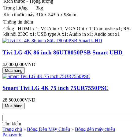
Kích thước - Trọng lượng
Trọng lượng
3kg
Kích thước máy
316 x 243.5 x 98mm
Thông tin thêm
Cổng
HDMI x 1; VGA in x1; VGA Out x 1; Composite x1; RS-
kết nối
232C x1; USB type A x1; Audio in x1; Audio out x1
Tivi LG 4K 86 inch 86UT8050PSB Smart UHD
42,000,000VND
Smart Tivi LG 4K 75 inch 75UR7550PSC
28,500,000VND
Tìm kiếm
Trang chủ
»
Bóng Đèn Máy Chiếu
»
Bóng đèn máy chiếu
Panasonic