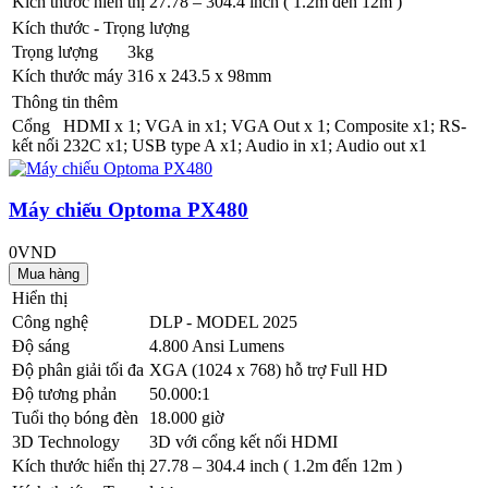
Kích thước hiển thị
27.78 – 304.4 inch ( 1.2m đến 12m )
Kích thước - Trọng lượng
Trọng lượng
3kg
Kích thước máy
316 x 243.5 x 98mm
Thông tin thêm
Cổng
HDMI x 1; VGA in x1; VGA Out x 1; Composite x1; RS-
kết nối
232C x1; USB type A x1; Audio in x1; Audio out x1
Máy chiếu Optoma PX480
0VND
Hiển thị
Công nghệ
DLP - MODEL 2025
Độ sáng
4.800 Ansi Lumens
Độ phân giải tối đa
XGA (1024 x 768) hỗ trợ Full HD
Độ tương phản
50.000:1
Tuổi thọ bóng đèn
18.000 giờ
3D Technology
3D với cổng kết nối HDMI
Kích thước hiển thị
27.78 – 304.4 inch ( 1.2m đến 12m )