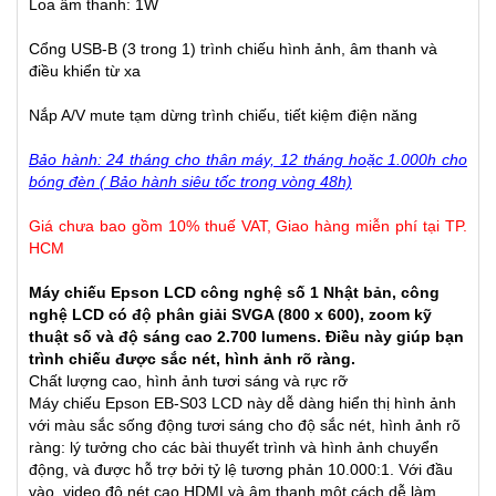
Loa âm thanh: 1W
Cổng USB-B (3 trong 1) trình chiếu hình ảnh, âm thanh và
điều khiển từ xa
Nắp A/V mute tạm dừng trình chiếu, tiết kiệm điện năng
Bảo hành: 24 tháng cho thân máy, 12 tháng hoặc 1.000h cho
bóng đèn ( Bảo hành siêu tốc trong vòng 48h)
Giá chưa bao gồm 10% thuế VAT, Giao hàng miễn phí tại TP.
HCM
Máy chiếu Epson LCD công nghệ số 1 Nhật bản, công
nghệ LCD có độ phân giải SVGA (800 x 600), zoom kỹ
thuật số và độ sáng cao 2.700 lumens. Điều này giúp bạn
trình chiếu được sắc nét, hình ảnh rõ ràng.
Chất lượng cao, hình ảnh tươi sáng và rực rỡ
Máy chiếu Epson EB-S03 LCD này dễ dàng hiển thị hình ảnh
với màu sắc sống động tươi sáng cho độ sắc nét, hình ảnh rõ
ràng: lý tưởng cho các bài thuyết trình và hình ảnh chuyển
động, và được hỗ trợ bởi tỷ lệ tương phản 10.000:1. Với đầu
vào, video độ nét cao HDMI và âm thanh một cách dễ làm