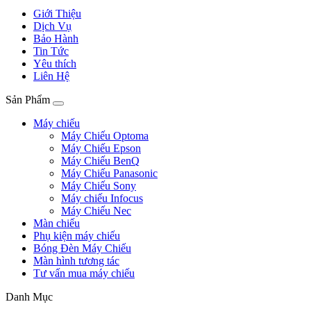
Giới Thiệu
Dịch Vụ
Bảo Hành
Tin Tức
Yêu thích
Liên Hệ
Sản Phẩm
Máy chiếu
Máy Chiếu Optoma
Máy Chiếu Epson
Máy Chiếu BenQ
Máy Chiếu Panasonic
Máy Chiếu Sony
Máy chiếu Infocus
Máy Chiếu Nec
Màn chiếu
Phụ kiện máy chiếu
Bóng Đèn Máy Chiếu
Màn hình tương tác
Tư vấn mua máy chiếu
Danh Mục