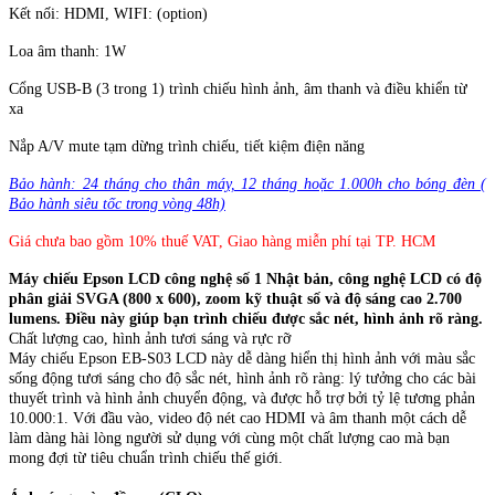
Kết nối: HDMI, WIFI: (option)
Loa âm thanh: 1W
Cổng USB-B (3 trong 1) trình chiếu hình ảnh, âm thanh và điều khiển từ
xa
Nắp A/V mute tạm dừng trình chiếu, tiết kiệm điện năng
Bảo hành: 24 tháng cho thân máy, 12 tháng hoặc 1.000h cho bóng đèn (
Bảo hành siêu tốc trong vòng 48h)
Giá chưa bao gồm 10% thuế VAT, Giao hàng miễn phí tại TP. HCM
Máy chiếu Epson LCD công nghệ số 1 Nhật bản, công nghệ LCD có độ
phân giải SVGA (800 x 600), zoom kỹ thuật số và độ sáng cao 2.700
lumens. Điều này giúp bạn trình chiếu được sắc nét, hình ảnh rõ ràng.
Chất lượng cao, hình ảnh tươi sáng và rực rỡ
Máy chiếu Epson EB-S03 LCD này dễ dàng hiển thị hình ảnh với màu sắc
sống động tươi sáng cho độ sắc nét, hình ảnh rõ ràng: lý tưởng cho các bài
thuyết trình và hình ảnh chuyển động, và được hỗ trợ bởi tỷ lệ tương phản
10.000:1. Với đầu vào, video độ nét cao HDMI và âm thanh một cách dễ
làm dàng hài lòng người sử dụng với cùng một chất lượng cao mà bạn
mong đợi từ tiêu chuẩn trình chiếu thế giới.