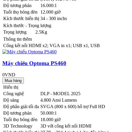
Độ tương phản
16.000:1
Tuổi thọ bóng đèn
12.000 giờ
Kích thước hiển thị
34 - 300 inchs
Kích thước - Trọng lượng
Trọng lượng
2.5Kg
Thông tin thêm
Cổng kết nối
HDMI x2; VGA in x1; USB x1, USB
Máy chiếu Optoma PS460
0VND
Hiển thị
Công nghệ
DLP - MODEL 2025
Độ sáng
4.800 Ansi Lumens
Độ phân giải tối đa
SVGA (800 x 600) hỗ trợ Full HD
Độ tương phản
50.000:1
Tuổi thọ bóng đèn
18.000 giờ
3D Technology
3D với cổng kết nối HDMI