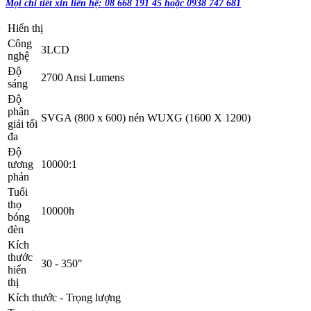
Mọi chi tiết xin liên hệ: 08 668 191 45 hoặc 0938 747 681
Hiển thị
Công
3LCD
nghệ
Độ
2700 Ansi Lumens
sáng
Độ
phân
SVGA (800 x 600) nén WUXG (1600 X 1200)
giải tối
đa
Độ
tương
10000:1
phản
Tuổi
thọ
10000h
bóng
đèn
Kích
thước
30 - 350"
hiển
thị
Kích thước - Trọng lượng