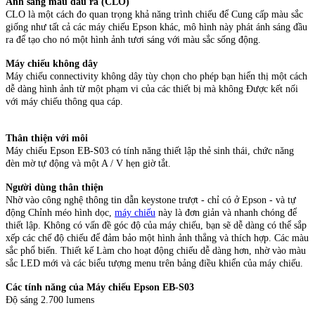
Ánh sáng màu đầu ra (CLO)
CLO là một cách đo quan trọng khả năng trình chiếu để Cung cấp màu sắc
giống như tất cả các máy chiếu Epson khác, mô hình này phát ánh sáng đầu
ra để tạo cho nó một hình ảnh tươi sáng với màu sắc sống động.
Máy chiếu không dây
Máy chiếu connectivity không dây tùy chọn cho phép bạn hiển thị một cách
dễ dàng hình ảnh từ một phạm vi của các thiết bị mà không Được kết nối
với máy chiếu thông qua cáp.
Thân thiện với môi
Máy chiếu Epson EB-S03 có tính năng thiết lập thẻ sinh thái, chức năng
đèn mờ tự động và một A / V hẹn giờ tắt.
Người dùng thân thiện
Nhờ vào công nghệ thông tin dẫn keystone trượt - chỉ có ở Epson - và tự
động Chỉnh méo hình dọc,
máy chiếu
này là đơn giản và nhanh chóng để
thiết lập. Không có vấn đề góc độ của máy chiếu, bạn sẽ dễ dàng có thể sắp
xếp các chế độ chiếu để đảm bảo một hình ảnh thẳng và thích hợp. Các màu
sắc phổ biến. Thiết kế Làm cho hoạt động chiếu dễ dàng hơn, nhờ vào màu
sắc LED mới và các biểu tượng menu trên bảng điều khiển của máy chiếu.
Các tính năng của Máy chiếu Epson EB-S03
Độ sáng 2.700 lumens