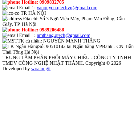
Hotline:
0909832705
Email 1:
vanquyen.qtechvn@gmail.com
TP. HÀ NỘI
Địa chỉ:
Số 3 Ngõ Viện Máy, Phạm Văn Đồng, Cầu
Giấy, TP. Hà Nội
Hotline:
0989206488
Email 1:
nmthang.qtech@gmail.com
TK cá nhân:
NGUYỄN MẠNH THẮNG
Số:
90510142 tại Ngân hàng VPBank - CN Trần
Thái Tông Hà Nội
TRUNG TÂM PHÂN PHỐI MÁY CHIẾU - CÔNG TY TNHH
TMDV CÔNG NGHỆ NHẬT THÀNH. Copyright © 2026
Developed by
woalongit