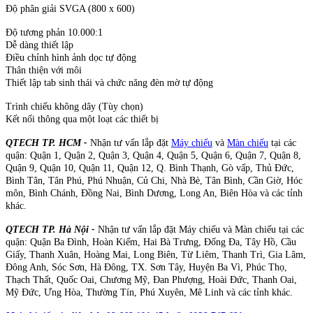
Độ phân giải SVGA (800 x 600)
Độ tương phản 10.000:1
Dễ dàng thiết lập
Điều chỉnh hình ảnh dọc tự động
Thân thiện với môi
Thiết lập tab sinh thái và chức năng đèn mờ tự động
Trình chiếu không dây (Tùy chọn)
Kết nối thông qua một loạt các thiết bị
QTECH TP. HCM -
Nhận tư vấn lắp đặt
Máy chiếu
và
Màn chiếu
tại các
quận: Quận 1, Quận 2, Quận 3, Quận 4, Quận 5, Quận 6, Quận 7, Quận 8,
Quận 9, Quận 10, Quận 11, Quận 12, Q. Bình Thạnh, Gò vấp, Thủ Đức,
Bình Tân, Tân Phú, Phú Nhuận, Củ Chi, Nhà Bè, Tân Bình, Cần Giờ, Hóc
môn, Bình Chánh, Đồng Nai, Bình Dương, Long An, Biên Hòa và các tỉnh
khác.
QTECH TP. Hà Nội -
Nhận tư vấn lắp đặt Máy chiếu và Màn chiếu tại các
quận: Quận Ba Đình, Hoàn Kiếm, Hai Bà Trưng, Đống Đa, Tây Hồ, Cầu
Giấy, Thanh Xuân, Hoàng Mai, Long Biên, Từ Liêm, Thanh Trì, Gia Lâm,
Đông Anh, Sóc Sơn, Hà Đông, TX. Sơn Tây, Huyện Ba Vì, Phúc Thọ,
Thạch Thất, Quốc Oai, Chương Mỹ, Đan Phượng, Hoài Đức, Thanh Oai,
Mỹ Đức, Ưng Hòa, Thường Tín, Phú Xuyên, Mê Linh và các tỉnh khác.