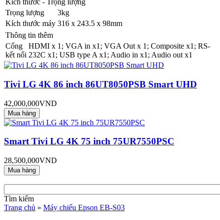
Kích thước - Trọng lượng
Trọng lượng
3kg
Kích thước máy
316 x 243.5 x 98mm
Thông tin thêm
Cổng
HDMI x 1; VGA in x1; VGA Out x 1; Composite x1; RS-
kết nối
232C x1; USB type A x1; Audio in x1; Audio out x1
Tivi LG 4K 86 inch 86UT8050PSB Smart UHD
42,000,000VND
Smart Tivi LG 4K 75 inch 75UR7550PSC
28,500,000VND
Tìm kiếm
Trang chủ
»
Máy chiếu Epson EB-S03