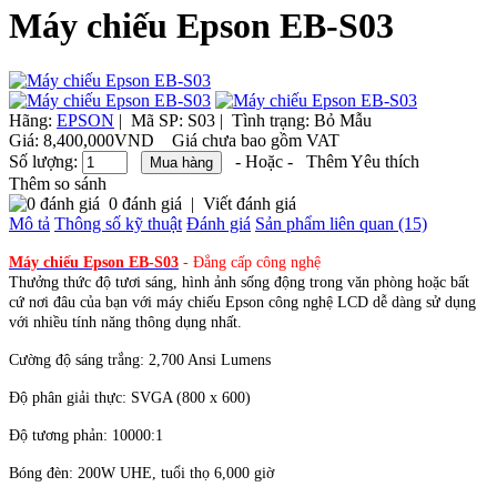
Máy chiếu Epson EB-S03
Hãng:
EPSON
|
Mã SP:
S03 |
Tình trạng:
Bỏ Mẫu
Giá:
8,400,000VND
Giá chưa bao gồm VAT
Số lượng:
- Hoặc -
Thêm Yêu thích
Thêm so sánh
0 đánh giá
|
Viết đánh giá
Mô tả
Thông số kỹ thuật
Đánh giá
Sản phẩm liên quan (15)
Máy chiếu Epson EB-S03
- Đẳng cấp công nghệ
Thưởng thức độ tươi sáng, hình ảnh sống động ​​trong văn phòng hoặc bất
cứ nơi đâu của bạn với máy chiếu Epson công nghệ LCD dễ dàng sử dụng
với nhiều tính năng thông dụng nhất.
Cường độ sáng trắng: 2,700 Ansi Lumens
Độ phân giải thực: SVGA (800 x 600)
Độ tương phản: 10000:1
Bóng đèn: 200W UHE, tuổi thọ 6,000 giờ