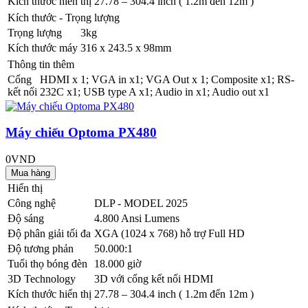
Kích thước hiển thị
27.78 – 304.4 inch ( 1.2m đến 12m )
Kích thước - Trọng lượng
Trọng lượng
3kg
Kích thước máy
316 x 243.5 x 98mm
Thông tin thêm
Cổng
HDMI x 1; VGA in x1; VGA Out x 1; Composite x1; RS-
kết nối
232C x1; USB type A x1; Audio in x1; Audio out x1
Máy chiếu Optoma PX480
0VND
Hiển thị
Công nghệ
DLP - MODEL 2025
Độ sáng
4.800 Ansi Lumens
Độ phân giải tối đa
XGA (1024 x 768) hỗ trợ Full HD
Độ tương phản
50.000:1
Tuổi thọ bóng đèn
18.000 giờ
3D Technology
3D với cổng kết nối HDMI
Kích thước hiển thị
27.78 – 304.4 inch ( 1.2m đến 12m )