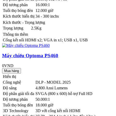
Độ tương phản
16.000:1
Tuổi thọ bóng đèn
12.000 giờ
Kích thước hiển thị
34 - 300 inchs
Kích thước - Trọng lượng
Trọng lượng
2.5Kg
Thông tin thêm
Cổng kết nối
HDMI x2; VGA in x1; USB x1, USB
Máy chiếu Optoma PS460
0VND
Hiển thị
Công nghệ
DLP - MODEL 2025
Độ sáng
4.800 Ansi Lumens
Độ phân giải tối đa
SVGA (800 x 600) hỗ trợ Full HD
Độ tương phản
50.000:1
Tuổi thọ bóng đèn
18.000 giờ
3D Technology
3D với cổng kết nối HDMI