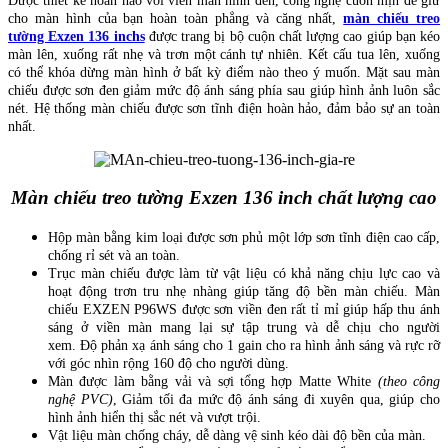
Được thiết kế hoàn hảo với viền màn hình đen, công nghệ cuốn mịn để giữ
cho màn hình của bạn hoàn toàn phẳng và căng nhất,
màn chiếu treo
tường Exzen 136 inchs
được trang bị bộ cuộn chất lượng cao giúp bạn kéo
màn lên, xuống rất nhẹ và trơn một cánh tự nhiên. Kết cấu tua lên, xuống
có thể khóa dừng màn hình ở bất kỳ điểm nào theo ý muốn. Mặt sau màn
chiếu được sơn đen giảm mức độ ánh sáng phía sau giúp hình ảnh luôn sắc
nét. Hệ thống màn chiếu được sơn tĩnh điện hoàn hảo, đảm bảo sự an toàn
nhất.
Màn chiếu treo tường Exzen 136 inch chất lượng cao
Hộp màn bằng kim loại được sơn phủ một lớp sơn tĩnh điện cao cấp,
chống rỉ sét và an toàn.
Trục màn chiếu được làm từ vật liệu có khả năng chịu lực cao và
hoạt động trơn tru nhẹ nhàng giúp tăng độ bền màn chiếu. Màn
chiếu EXZEN P96WS được sơn viền đen rất tỉ mỉ giúp hấp thu ánh
sáng ở viền màn mang lại sự tập trung và dễ chịu cho người
xem. Độ phản xạ ánh sáng cho 1 gain cho ra hình ảnh sáng và rực rỡ
với góc nhìn rộng 160 độ cho người dùng.
Màn được làm bằng vải và sợi tổng hợp Matte White
(
theo công
nghệ PVC)
, Giảm tối đa mức độ ánh sáng đi xuyên qua, giúp cho
hình ảnh hiển thị sắc nét và vượt trội.
Vật liệu màn chống cháy, dễ dàng vệ sinh kéo dài độ bền của màn.