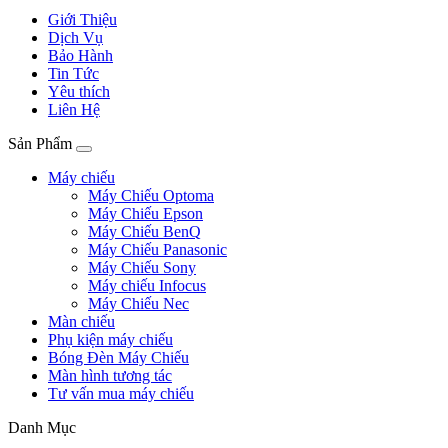
Giới Thiệu
Dịch Vụ
Bảo Hành
Tin Tức
Yêu thích
Liên Hệ
Sản Phẩm
Máy chiếu
Máy Chiếu Optoma
Máy Chiếu Epson
Máy Chiếu BenQ
Máy Chiếu Panasonic
Máy Chiếu Sony
Máy chiếu Infocus
Máy Chiếu Nec
Màn chiếu
Phụ kiện máy chiếu
Bóng Đèn Máy Chiếu
Màn hình tương tác
Tư vấn mua máy chiếu
Danh Mục