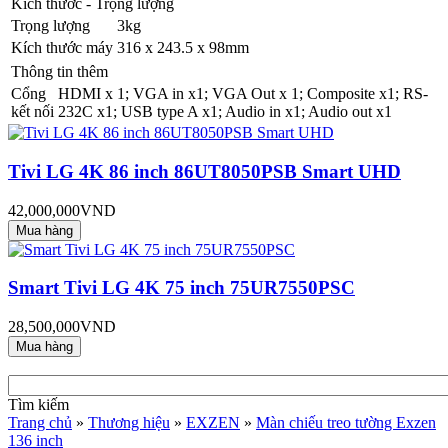
Kích thước - Trọng lượng
Trọng lượng
3kg
Kích thước máy
316 x 243.5 x 98mm
Thông tin thêm
Cổng
HDMI x 1; VGA in x1; VGA Out x 1; Composite x1; RS-
kết nối
232C x1; USB type A x1; Audio in x1; Audio out x1
Tivi LG 4K 86 inch 86UT8050PSB Smart UHD
42,000,000VND
Smart Tivi LG 4K 75 inch 75UR7550PSC
28,500,000VND
Tìm kiếm
Trang chủ
»
Thương hiệu
»
EXZEN
»
Màn chiếu treo tường Exzen
136 inch