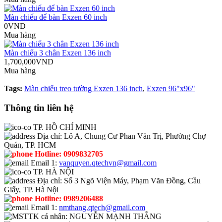
Màn chiếu để bàn Exzen 60 inch
0VND
Mua hàng
Màn chiếu 3 chân Exzen 136 inch
1,700,000VND
Mua hàng
Tags:
Màn chiếu treo tường Exzen 136 inch
,
Exzen 96"x96"
Thông tin liên hệ
TP. HỒ CHÍ MINH
Địa chỉ:
Lô A, Chung Cư Phan Văn Trị, Phường Chợ
Quán, TP. HCM
Hotline:
0909832705
Email 1:
vanquyen.qtechvn@gmail.com
TP. HÀ NỘI
Địa chỉ:
Số 3 Ngõ Viện Máy, Phạm Văn Đồng, Cầu
Giấy, TP. Hà Nội
Hotline:
0989206488
Email 1:
nmthang.qtech@gmail.com
TK cá nhân:
NGUYỄN MẠNH THẮNG