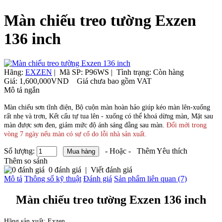
Màn chiếu treo tường Exzen
136 inch
Hãng:
EXZEN
|
Mã SP:
P96WS |
Tình trạng:
Còn hàng
Giá:
1,600,000VND
Giá chưa bao gồm VAT
Mô tả ngắn
Màn chiếu sơn tĩnh điện, Bộ cuộn màn hoàn hảo giúp kéo màn lên-xuống
rất nhẹ và trơn, Kết cấu tự tua lên - xuống có thể khoá dừng màn, Mặt sau
màn được sơn đen, giảm mức độ ánh sáng đằng sau màn.
Đổi mới trong
vòng 7 ngày nếu màn có sự cố do lỗi nhà sản xuất.
Số lượng:
- Hoặc -
Thêm Yêu thích
Thêm so sánh
0 đánh giá
|
Viết đánh giá
Mô tả
Thông số kỹ thuật
Đánh giá
Sản phẩm liên quan (7)
Màn chiếu treo tường Exzen 136 inch
Hãng sản xuất: Exzen