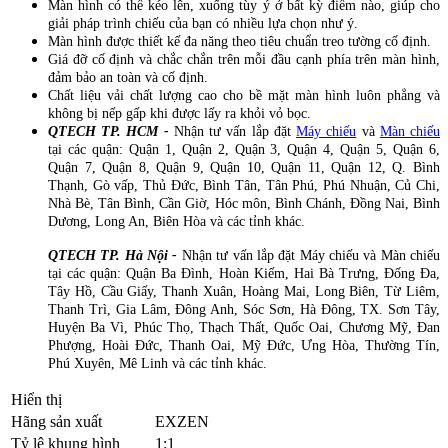
Màn hình có thể kéo lên, xuống tùy ý ở bất kỳ điểm nào, giúp cho
giải pháp trình chiếu của bạn có nhiều lựa chọn như ý.
Màn hình được thiết kế đa năng theo tiêu chuẩn treo tường cố định.
Giá đỡ cố định và chắc chắn trên mỗi đầu cạnh phía trên màn hình,
đảm bảo an toàn và cố định.
Chất liệu vải chất lượng cao cho bề mặt màn hình luôn phẳng và
không bị nếp gấp khi được lấy ra khỏi vỏ bọc.
QTECH TP. HCM -
Nhận tư vấn lắp đặt
Máy chiếu
và
Màn chiếu
tại các quận: Quận 1, Quận 2, Quận 3, Quận 4, Quận 5, Quận 6,
Quận 7, Quận 8, Quận 9, Quận 10, Quận 11, Quận 12, Q. Bình
Thạnh, Gò vấp, Thủ Đức, Bình Tân, Tân Phú, Phú Nhuận, Củ Chi,
Nhà Bè, Tân Bình, Cần Giờ, Hóc môn, Bình Chánh, Đồng Nai, Bình
Dương, Long An, Biên Hòa và các tỉnh khác.
QTECH TP. Hà Nội -
Nhận tư vấn lắp đặt Máy chiếu và Màn chiếu
tại các quận: Quận Ba Đình, Hoàn Kiếm, Hai Bà Trưng, Đống Đa,
Tây Hồ, Cầu Giấy, Thanh Xuân, Hoàng Mai, Long Biên, Từ Liêm,
Thanh Trì, Gia Lâm, Đông Anh, Sóc Sơn, Hà Đông, TX. Sơn Tây,
Huyện Ba Vì, Phúc Thọ, Thạch Thất, Quốc Oai, Chương Mỹ, Đan
Phượng, Hoài Đức, Thanh Oai, Mỹ Đức, Ưng Hòa, Thường Tín,
Phú Xuyên, Mê Linh và các tỉnh khác.
Hiển thị
Hãng sản xuất
EXZEN
Tỷ lệ khung hình
1:1