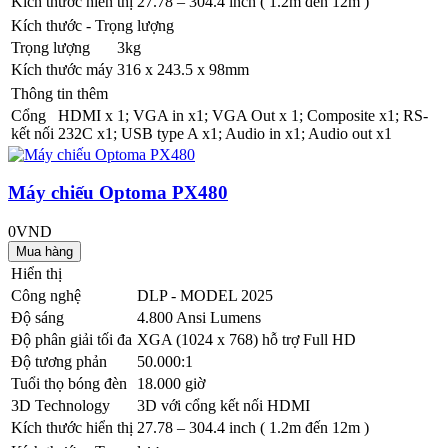
Kích thước hiển thị
27.78 – 304.4 inch ( 1.2m đến 12m )
Kích thước - Trọng lượng
Trọng lượng
3kg
Kích thước máy
316 x 243.5 x 98mm
Thông tin thêm
Cổng
HDMI x 1; VGA in x1; VGA Out x 1; Composite x1; RS-
kết nối
232C x1; USB type A x1; Audio in x1; Audio out x1
Máy chiếu Optoma PX480
0VND
Hiển thị
Công nghệ
DLP - MODEL 2025
Độ sáng
4.800 Ansi Lumens
Độ phân giải tối đa
XGA (1024 x 768) hỗ trợ Full HD
Độ tương phản
50.000:1
Tuổi thọ bóng đèn
18.000 giờ
3D Technology
3D với cổng kết nối HDMI
Kích thước hiển thị
27.78 – 304.4 inch ( 1.2m đến 12m )