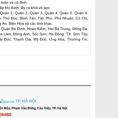
toàn và cố định.
p khi được lấy ra khỏi vỏ bọc.
 Quận 1, Quận 2, Quận 3, Quận 4, Quận 5, Quận 6,
, Thủ Đức, Bình Tân, Tân Phú, Phú Nhuận, Củ Chi,
An, Biên Hòa và các tỉnh khác.
n: Quận Ba Đình, Hoàn Kiếm, Hai Bà Trưng, Đống Đa,
Gia Lâm, Đông Anh, Sóc Sơn, Hà Đông, TX. Sơn Tây,
ài Đức, Thanh Oai, Mỹ Đức, Ưng Hòa, Thường Tín,
TP. HÀ NỘI
ện Máy, Phạm Văn Đồng, Cầu Giấy, TP. Hà Nội
06488