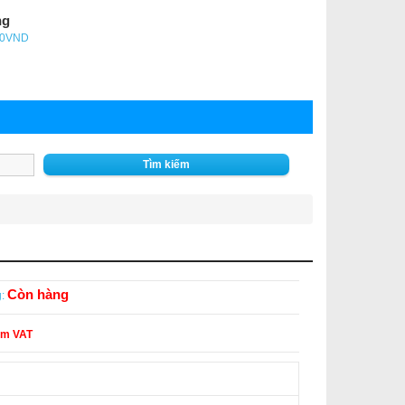
ng
- 0VND
Tìm kiếm
Còn hàng
:
ồm VAT