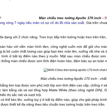
Màn chiếu treo tường Apollo 170 inch
-
B
rong vòng 7 ngày nếu màn có sự cố do lỗi nhà sản xuất.
Giá trên chưa
 đa dạng với 2 chức năng: Treo trực tiếp trên tường hoặc treo trên trần
hoàn hảo với viền màn hình đen, công nghệ cuốn mịn để giữ cho mà
g bị bộ cuộn chất lượng cao giúp bạn kéo màn lên, xuống rất nhẹ và t
hình ở bất kỳ điểm nào theo ý muốn. Mặt sau
màn chiếu
được sơn 
ệ thống màn chiếu được sơn tĩnh điện hoàn hảo, đảm bảo sự an toàn n
Màn chiếu treo tường Apollo 170 inch - chất
ằng kim loại được sơn phủ một lớp sơn tĩnh điện cao cấp, chống rỉ sé
 làm bằng vải và sợi tổng hợp Matte White
(
theo công nghệ DIN)
, 
iển thị sắc nét và vượt trội.
có thể kéo lên, xuống tùy ý ở bất kỳ điểm nào, giúp cho giải pháp trìn
được thiết kế đa năng theo tiêu chuẩn treo tường hoặc trên treo trần.