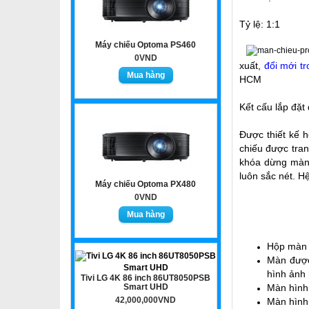
Tỷ lệ: 1:1
Máy chiếu Optoma PS460
0VND
xuất,
đổi mới t
HCM
Kết cấu lắp đặt
Được thiết kế 
chiếu được tran
khóa dừng màn 
luôn sắc nét. H
Máy chiếu Optoma PX480
0VND
Hộp màn b
Màn được
hình ảnh h
Tivi LG 4K 86 inch 86UT8050PSB
Smart UHD
Màn hình 
42,000,000VND
Màn hình 