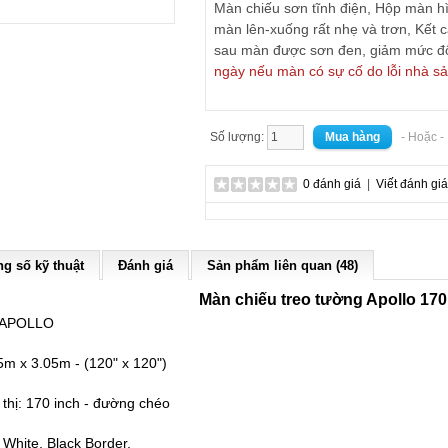
Màn chiếu sơn tĩnh điện, Hộp màn hì
màn lên-xuống rất nhẹ và trơn, Kết 
sau màn được sơn đen, giảm mức đ
ngày nếu màn có sự cố do lỗi nhà sả
Số lượng:
- Hoặc 
0 đánh giá
|
Viết đánh giá
g số kỹ thuật
Đánh giá
Sản phẩm liên quan (48)
Màn chiếu treo tường Apollo 170
: APOLLO
5m x 3.05m - (120" x 120")
 thị: 170 inch - đường chéo
 White, Black Border.