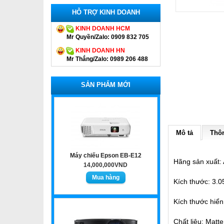
HỖ TRỢ KINH DOANH
KINH DOANH HCM
Mr Quyền/Zalo: 0909 832 705
KINH DOANH HN
Mr Thắng/Zalo: 0989 206 488
SẢN PHẨM MỚI
Mô tả
Thôn
Máy chiếu Epson EB-E12
Hãng sản xuất
14,000,000VND
Kích thước: 3.0
Kích thước hiển
Chất liệu: Matte