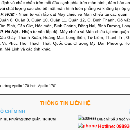
 định và chắc chắn trên mỗi đầu cạnh phía trên màn hình, đảm bảo an 
 vải chất lượng cao cho bề mặt màn hình luôn phẳng và không bị nếp gấ
P. HCM -
Nhận tư vấn lắp đặt
Máy chiếu
và
Màn chiếu
tại các quận:
Quận 8, Quận 9, Quận 10, Quận 11, Quận 12, Q. Bình Thạnh, Gò vấp
ân Bình, Cần Giờ, Hóc môn, Bình Chánh, Đồng Nai, Bình Dương, Long 
. Hà Nội -
Nhận tư vấn lắp đặt Máy chiếu và Màn chiếu tại các quậ
Cầu Giấy, Thanh Xuân, Hoàng Mai, Long Biên, Từ Liêm, Thanh Trì, 
 Vì, Phúc Thọ, Thạch Thất, Quốc Oai, Chương Mỹ, Đan Phượng, Ho
, Mê Linh và các tỉnh khác.
o tường Apollo 170 inch
,
Apollo 170"
THÔNG TIN LIÊN HỆ
HỒ CHÍ MINH
n Trị, Phường Chợ Quán, TP. HCM
Địa chỉ:
Số 3 Ngõ Vi
Hotline:
09892