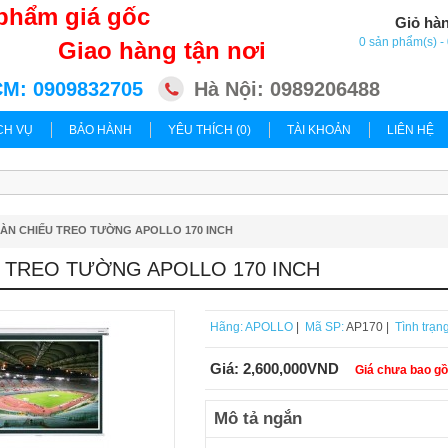
phẩm giá gốc
Giỏ hà
0 sản phẩm(s) 
Giao hàng tận nơi
M: 0909832705
Hà Nội: 0989206488
CH VỤ
BẢO HÀNH
YÊU THÍCH (0)
TÀI KHOẢN
LIÊN HỆ
ÀN CHIẾU TREO TƯỜNG APOLLO 170 INCH
 TREO TƯỜNG APOLLO 170 INCH
Hãng:
APOLLO
|
Mã SP:
AP170 |
Tình trạng
Giá:
2,600,000VND
Giá chưa bao g
Mô tả ngắn