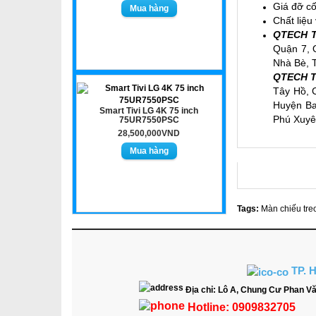
Giá đỡ cố
Chất liệu
QTECH T
Quận 7, 
Nhà Bè, T
QTECH TP
Tây Hồ, 
Huyện Ba
Smart Tivi LG 4K 75 inch
Phú Xuyên
75UR7550PSC
28,500,000VND
Tags:
Màn chiếu tre
TP. 
Địa chỉ:
Lô A, Chung Cư Phan Vă
Hotline:
0909832705