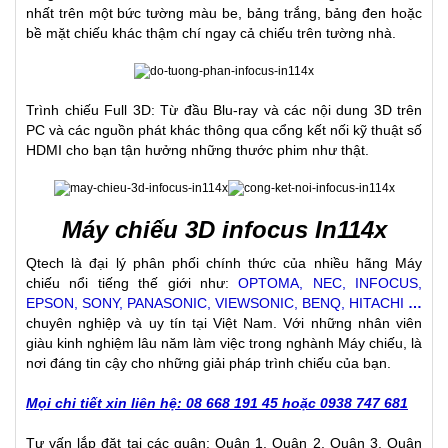
nhất trên một bức tường màu be, bảng trắng, bảng đen hoặc
bề mặt chiếu khác thậm chí ngay cả chiếu trên tường nhà.
Trình chiếu Full 3D: Từ đầu Blu-ray và các nội dung 3D trên
PC và các nguồn phát khác thông qua cổng kết nối kỹ thuật số
HDMI cho bạn tận hưởng những thước phim như thật.
Máy chiếu 3D infocus In114x
Qtech là đại lý phân phối chính thức của nhiều hãng Máy
chiếu nổi tiếng thế giới như:
OPTOMA, NEC, INFOCUS,
EPSON, SONY, PANASONIC, VIEWSONIC, BENQ, HITACHI
…
chuyên nghiệp và uy tín tại Việt Nam. Với những nhân viên
giàu kinh nghiệm lâu năm làm việc trong nghành Máy chiếu, là
nơi đáng tin cậy cho những giải pháp trình chiếu của bạn.
Mọi chi tiết xin liên hệ: 08 668 191 45 hoặc 0938 747 681
Tư vấn lắp đặt tại các quận: Quận 1, Quận 2, Quận 3, Quận