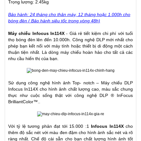
Trọng lượng: 2.45kg
Bảo hành: 24 tháng cho thân máy, 12 tháng hoặc 1.000h cho
bóng đèn ( Bảo hành siêu tốc trong vòng 48h)
Máy chiếu Infocus In114X
- Giá rẻ tiết kiệm chi phí với tuổi
thọ bóng đèn lên đến 10.000h. Công nghệ DLP mới nhất cho
phép bạn kết nối với máy tính hoặc thiết bị di động một cách
thuận tiện nhất. Là dòng
máy chiếu
hoàn hảo cho tất cả các
nhu cầu hiển thị của bạn.
Sử dụng công nghệ hình ảnh Top- notch – Máy chiếu DLP
Infocus In114X cho hình ảnh chất lượng cao, màu sắc chung
thực như cuộc sống thật với công nghệ DLP ® InFocus
BrilliantColor™..
Với tỷ lệ tương phản đạt tới 15.000 :1
Infocus In114X
cho
thêm độ sắc nét với màu đen đậm cho hình ảnh sắc nét và rõ
ràng nhất. Chế độ cài sẵn cho bạn chất lượng hình ảnh tốt