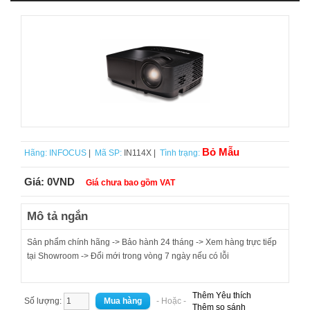
Bỏ Mẫu
Hãng:
INFOCUS
|
Mã SP:
IN114X |
Tình trạng:
Giá:
0VND
Giá chưa bao gồm VAT
Mô tả ngắn
Sản phẩm chính hãng -> Bảo hành 24 tháng -> Xem hàng trực tiếp
tại Showroom -> Đổi mới trong vòng 7 ngày nếu có lỗi
Thêm Yêu thích
Số lượng:
- Hoặc -
Thêm so sánh