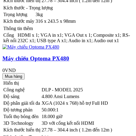
Kích thước hiển thị
27.78 – 304.4 inch ( 1.2m đến 12m )
Kích thước - Trọng lượng
Trọng lượng
3kg
Kích thước máy
316 x 243.5 x 98mm
Thông tin thêm
Cổng
HDMI x 1; VGA in x1; VGA Out x 1; Composite x1; RS-
kết nối
232C x1; USB type A x1; Audio in x1; Audio out x1
Máy chiếu Optoma PX480
0VND
Hiển thị
Công nghệ
DLP - MODEL 2025
Độ sáng
4.800 Ansi Lumens
Độ phân giải tối đa
XGA (1024 x 768) hỗ trợ Full HD
Độ tương phản
50.000:1
Tuổi thọ bóng đèn
18.000 giờ
3D Technology
3D với cổng kết nối HDMI
Kích thước hiển thị
27.78 – 304.4 inch ( 1.2m đến 12m )