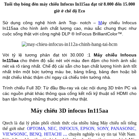
Tuổi thọ bóng đèn máy chiếu Infocus In115aa đạt từ 8.000 đến 15.000
giờ ở chế độ Eco
Sử dụng công nghệ hình ảnh Top- notch –
M
áy chiếu Infocus
In115aa cho hình ảnh chất lượng cao, màu sắc chung thực như
cuộc sống thật với công nghệ DLP ® InFocus BrilliantColor™.
Với tỷ lệ tương phản đạt tới 30.000 :1
Máy chiếu Infocus
In115aa
cho thêm độ sắc nét với màu đen đậm cho hình ảnh sắc
nét và rõ ràng nhất. Chế độ cài sẵn cho bạn chất lượng hình ảnh tốt
nhất trên một bức tường màu be, bảng trắng, bảng đen hoặc bề
mặt chiếu khác thậm chí ngay cả chiếu trên tường nhà.
Trình chiếu Full 3D: Từ đầu Blu-ray và các nội dung 3D trên PC và
các nguồn phát khác thông qua cổng kết nối kỹ thuật số HDMI cho
bạn tận hưởng những thước phim như thật.
Máy chiếu 3D infocus In115aa
Qtech là đại lý phân phối chính thức của nhiều hãng Máy chiếu nổi tiếng
thế giới như:
OPTOMA, NEC, INFOCUS, EPSON, SONY, PANASONIC,
VIEWSONIC, BENQ, HITACHI
…
chuyên nghiệp và uy tín tại Việt Nam.