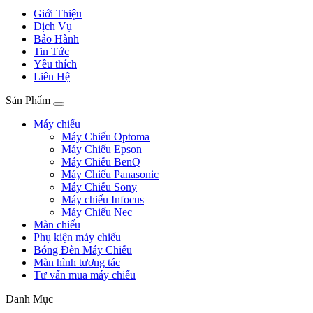
Giới Thiệu
Dịch Vụ
Bảo Hành
Tin Tức
Yêu thích
Liên Hệ
Sản Phẩm
Máy chiếu
Máy Chiếu Optoma
Máy Chiếu Epson
Máy Chiếu BenQ
Máy Chiếu Panasonic
Máy Chiếu Sony
Máy chiếu Infocus
Máy Chiếu Nec
Màn chiếu
Phụ kiện máy chiếu
Bóng Đèn Máy Chiếu
Màn hình tương tác
Tư vấn mua máy chiếu
Danh Mục