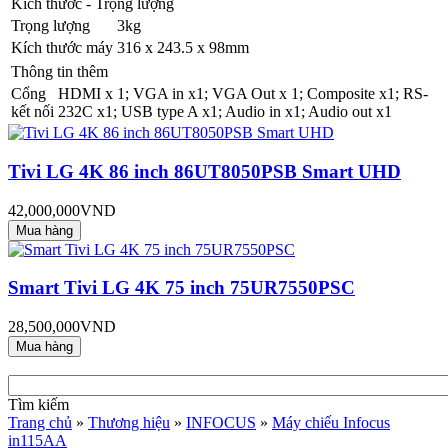
Kích thước - Trọng lượng
Trọng lượng
3kg
Kích thước máy
316 x 243.5 x 98mm
Thông tin thêm
Cổng
HDMI x 1; VGA in x1; VGA Out x 1; Composite x1; RS-
kết nối
232C x1; USB type A x1; Audio in x1; Audio out x1
Tivi LG 4K 86 inch 86UT8050PSB Smart UHD
42,000,000VND
Smart Tivi LG 4K 75 inch 75UR7550PSC
28,500,000VND
Tìm kiếm
Trang chủ
»
Thương hiệu
»
INFOCUS
»
Máy chiếu Infocus
in115AA