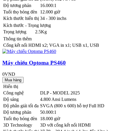
Độ tương phản
16.000:1
Tuổi thọ bóng đèn
12.000 giờ
Kích thước hiển thị
34 - 300 inchs
Kích thước - Trọng lượng
Trọng lượng
2.5Kg
Thông tin thêm
Cổng kết nối
HDMI x2; VGA in x1; USB x1, USB
Máy chiếu Optoma PS460
0VND
Hiển thị
Công nghệ
DLP - MODEL 2025
Độ sáng
4.800 Ansi Lumens
Độ phân giải tối đa
SVGA (800 x 600) hỗ trợ Full HD
Độ tương phản
50.000:1
Tuổi thọ bóng đèn
18.000 giờ
3D Technology
3D với cổng kết nối HDMI