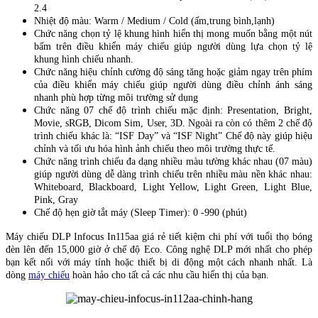
2.4
Nhiệt độ màu: Warm / Medium / Cold (ấm,trung bình,lạnh)
Chức năng chọn tỷ lệ khung hình hiển thị mong muốn bằng một nút
bấm trên điều khiển máy chiếu giúp người dùng lựa chọn tỷ lệ
khung hình chiếu nhanh.
Chức năng hiệu chỉnh cường độ sáng tăng hoặc giảm ngay trên phím
của điều khiển máy chiếu giúp người dùng điều chỉnh ánh sáng
nhanh phù hợp từng môi trường sử dụng
Chức năng 07 chế độ trình chiếu mặc định: Presentation, Bright,
Movie, sRGB, Dicom Sim, User, 3D. Ngoài ra còn có thêm 2 chế độ
trình chiếu khác là: “ISF Day” và “ISF Night” Chế độ này giúp hiệu
chỉnh và tối ưu hóa hình ảnh chiếu theo môi trường thực tế.
Chức năng trình chiếu đa dạng nhiều màu tường khác nhau (07 màu)
giúp người dùng dễ dàng trình chiếu trên nhiều màu nền khác nhau:
Whiteboard, Blackboard, Light Yellow, Light Green, Light Blue,
Pink, Gray
Chế độ hẹn giờ tắt máy (Sleep Timer): 0 -990 (phút)
Máy chiếu DLP Infocus In115aa giá rẻ tiết kiệm chi phí với tuổi thọ bóng
đèn lên đến 15,000 giờ ở chế độ Eco. Công nghệ DLP mới nhất cho phép
bạn kết nối với máy tính hoặc thiết bị di động một cách nhanh nhất. Là
dòng
máy chiếu
hoàn hảo cho tất cả các nhu cầu hiển thị của bạn.