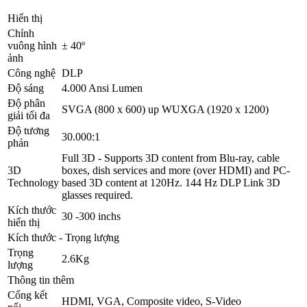
Hiển thị
Chỉnh
vuông hình
± 40º
ảnh
Công nghệ
DLP
Độ sáng
4.000 Ansi Lumen
Độ phân
SVGA (800 x 600) up WUXGA (1920 x 1200)
giải tối đa
Độ tương
30.000:1
phản
Full 3D - Supports 3D content from Blu-ray, cable
3D
boxes, dish services and more (over HDMI) and PC-
Technology
based 3D content at 120Hz. 144 Hz DLP Link 3D
glasses required.
Kích thước
30 -300 inchs
hiển thị
Kích thước - Trọng lượng
Trọng
2.6Kg
lượng
Thông tin thêm
Cổng kết
HDMI, VGA, Composite video, S-Video