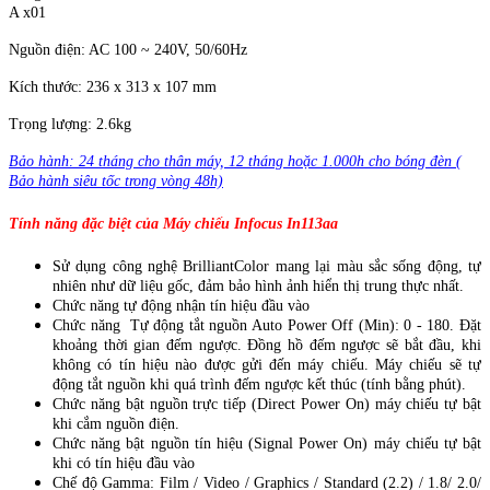
A x01
Nguồn điện: AC 100 ~ 240V, 50/60Hz
Kích thước: 236 x 313 x 107 mm
Trọng lượng: 2.6kg
Bảo hành: 24 tháng cho thân máy, 12 tháng hoặc 1.000h cho bóng đèn (
Bảo hành siêu tốc trong vòng 48h)
Tính năng đặc biệt của Máy chiếu Infocus In113aa
Sử dụng công nghệ BrilliantColor mang lại màu sắc sống động, tự
nhiên như dữ liệu gốc, đảm bảo hình ảnh hiển thị trung thực nhất.
Chức năng tự động nhận tín hiệu đầu vào
Chức năng Tự động tắt nguồn Auto Power Off (Min): 0 - 180. Đặt
khoảng thời gian đếm ngược. Đồng hồ đếm ngược sẽ bắt đầu, khi
không có tín hiệu nào được gửi đến máy chiếu. Máy chiếu sẽ tự
động tắt nguồn khi quá trình đếm ngược kết thúc (tính bằng phút).
Chức năng bật nguồn trực tiếp (Direct Power On) máy chiếu tự bật
khi cắm nguồn điện.
Chức năng bật nguồn tín hiệu (Signal Power On) máy chiếu tự bật
khi có tín hiệu đầu vào
Chế độ Gamma: Film / Video / Graphics / Standard (2.2) / 1.8/ 2.0/