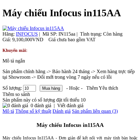
Máy chiếu Infocus in115AA
Hãng:
INFOCUS
|
Mã SP:
IN115aa |
Tình trạng:
Còn hàng
Giá:
9,100,000VND
Giá chưa bao gồm VAT
Khuyến mãi:
Mô tả ngắn
Sản phẩm chính hãng -> Bảo hành 24 tháng -> Xem hàng trực tiếp
tại Showroom -> Đổi mới trong vòng 7 ngày nếu có lỗi
Số lượng:
- Hoặc -
Thêm Yêu thích
Thêm so sánh
Sản phẩm này có số lượng đặt tối thiểu 10
0 đánh giá
|
Viết đánh giá
Mô tả
Thông số kỹ thuật
Đánh giá
Sản phẩm liên quan (3)
Máy chiếu Infocus in115AA
Máy chiếu Infocus In115AA - Đơn giản để kết nối với máy tính bàn hoặc