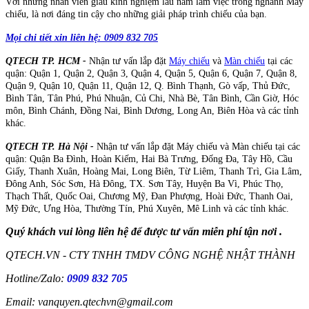
Với những nhân viên giàu kinh nghiệm lâu năm làm việc trong nghành Máy
chiếu, là nơi đáng tin cậy cho những giải pháp trình chiếu của bạn.
Mọi chi tiết xin liên hệ: 0909 832 705
QTECH TP. HCM -
Nhận tư vấn lắp đặt
Máy chiếu
và
Màn chiếu
tại các
quận: Quận 1, Quận 2, Quận 3, Quận 4, Quận 5, Quận 6, Quận 7, Quận 8,
Quận 9, Quận 10, Quận 11, Quận 12, Q. Bình Thạnh, Gò vấp, Thủ Đức,
Bình Tân, Tân Phú, Phú Nhuận, Củ Chi, Nhà Bè, Tân Bình, Cần Giờ, Hóc
môn, Bình Chánh, Đồng Nai, Bình Dương, Long An, Biên Hòa và các tỉnh
khác.
QTECH TP. Hà Nội -
Nhận tư vấn lắp đặt Máy chiếu và Màn chiếu tại các
quận: Quận Ba Đình, Hoàn Kiếm, Hai Bà Trưng, Đống Đa, Tây Hồ, Cầu
Giấy, Thanh Xuân, Hoàng Mai, Long Biên, Từ Liêm, Thanh Trì, Gia Lâm,
Đông Anh, Sóc Sơn, Hà Đông, TX. Sơn Tây, Huyện Ba Vì, Phúc Thọ,
Thạch Thất, Quốc Oai, Chương Mỹ, Đan Phượng, Hoài Đức, Thanh Oai,
Mỹ Đức, Ưng Hòa, Thường Tín, Phú Xuyên, Mê Linh và các tỉnh khác.
Quý khách vui lòng liên hệ để được tư vấn miễn phí tận nơi .
QTECH.VN - CTY TNHH TMDV CÔNG NGHỆ NHẬT THÀNH
Hotline/Zalo:
0909 832 705
Email: vanquyen.qtechvn@gmail.com