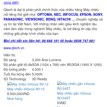
vòng 48h)
Qtech là đại lý phân phối chính thức của nhiều hãng Máy chiếu
nổi tiếng thế giới như:
OPTOMA
,
NEC
,
INFOCUS
,
EPSON
,
SONY
,
PANASONIC
,
VIEWSONIC
,
BENQ
,
HITACHI
…
chuyên nghiệp và
uy tín tại Việt Nam. Với những nhân viên giàu kinh nghiệm lâu
năm làm việc trong nghành Máy chiếu, là nơi đáng tin cậy cho
những giải pháp trình chiếu của bạn.
Mọi chi tiết xin liên hệ: 08 668 191 45 hoặc 0938 747 681
www.qtech.vn
Hiển thị
Độ sáng
3.200 Ansi Lumens
Độ phân giải tối đa
XGA (1024 x 768) nén WUXGA (1900 X 1200)
Độ tương phản
4.000:1
Tuổi thọ bóng đèn
5.000h
3D Technology
3D Ready
Máy chiếu Infocus IN112
Máy chiếu gần infocus
8,500,000VND
IN124ST
Mua hàng
0VND