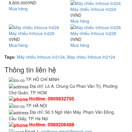
8,800,000VND
Mua hàng
Máy chiếu Infocus In224
0VND
Mua hàng
Máy chiếu Infocus In226
Máy chiếu Infocus In228
0VND
0VND
Mua hàng
Mua hàng
Tags:
Máy chiếu Infocus In2124
,
May chieu Infocus In2124
Thông tin liên hệ
TP. HỒ CHÍ MINH
Địa chỉ:
Lô A, Chung Cư Phan Văn Trị, Phường
Chợ Quán, TP. HCM
Hotline:
0909832705
TP. HÀ NỘI
Địa chỉ:
Số 3 Ngõ Viện Máy, Phạm Văn Đồng,
Cầu Giấy, TP. Hà Nội
Hotline:
0989206488
Email 1:
nmthang.qtech@gmail.com