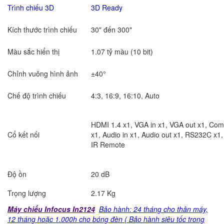
Trình chiếu 3D
3D Ready
Kích thước trình chiếu
30" đến 300"
Màu sắc hiển thị
1.07 tỷ màu
(10 bit)
Chỉnh vuông hình ảnh
±40°
Chế độ trình chiếu
4:3, 16:9, 16:10, Auto
HDMI 1.4 x1, VGA in x1, VGA out x1, Com
Cổ kết nối
x1, Audio in x1, Audio out x1, RS232C x1
IR Remote
Độ ồn
20 dB
Trọng lượng
2.17 Kg
Máy chiếu Infocus In2124
Bảo hành: 24 tháng cho thân máy,
12 tháng hoặc 1.000h cho bóng đèn ( Bảo hành siêu tốc trong