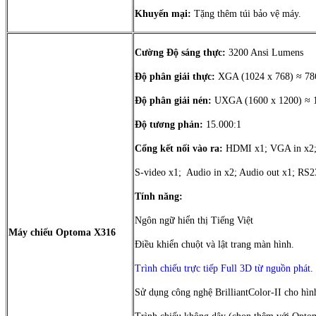
Khuyến mại:
Tặng thêm túi bảo vệ máy.
Cường Độ sáng thực:
3200 Ansi Lumens
Độ phân giải thực:
XGA (1024 x 768) ≈ 786
Độ phân giải nén:
UXGA (1600 x 1200) ≈ 1.
Độ tương phản:
15.000:1
Cổng kết nối vào ra:
HDMI x1; VGA in x2; 
S-video x1; Audio in x2; Audio out x1; RS
Tính năng:
Ngôn ngữ hiển thị Tiếng Việt
Máy chiếu Optoma X316
Điều khiển chuột và lật trang màn hình.
Trình chiếu trực tiếp Full 3D từ nguồn phát
.
Sử dụng công nghệ BrilliantColor-II cho hình