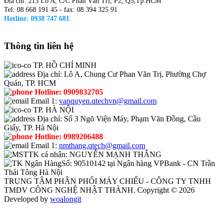
Địa chỉ: 213 Lô A, C/C Phan Văn Trị, P2, Q5,Tp.HCM
Tel: 08 668 191 45 - fax: 08 394 325 91
Hotline: 0938 747 681
Thông tin liên hệ
TP. HỒ CHÍ MINH
Địa chỉ:
Lô A, Chung Cư Phan Văn Trị, Phường Chợ
Quán, TP. HCM
Hotline:
0909832705
Email 1:
vanquyen.qtechvn@gmail.com
TP. HÀ NỘI
Địa chỉ:
Số 3 Ngõ Viện Máy, Phạm Văn Đồng, Cầu
Giấy, TP. Hà Nội
Hotline:
0989206488
Email 1:
nmthang.qtech@gmail.com
TK cá nhân:
NGUYỄN MẠNH THẮNG
Số:
90510142 tại Ngân hàng VPBank - CN Trần
Thái Tông Hà Nội
TRUNG TÂM PHÂN PHỐI MÁY CHIẾU - CÔNG TY TNHH
TMDV CÔNG NGHỆ NHẬT THÀNH. Copyright © 2026
Developed by
woalongit