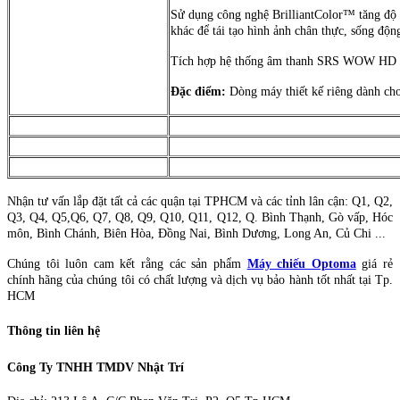
Sử dụng công nghệ BrilliantColor™ tăng độ
khác để tái tạo hình ảnh chân thực, sống độn
Tích hợp hệ thống âm thanh SRS WOW HD
Đặc điểm:
Dòng máy thiết kế riêng dành cho g
Nhận tư vấn lắp đặt tất cả các quận tại TPHCM và các tỉnh lân cận: Q1, Q2,
Q3, Q4, Q5,Q6, Q7, Q8, Q9, Q10, Q11, Q12, Q. Bình Thạnh, Gò vấp, Hóc
môn, Bình Chánh, Biên Hòa, Đồng Nai, Bình Dương, Long An, Củ Chi ...
Chúng tôi luôn cam kết rằng các sản phẩm
Máy chiếu Optoma
giá rẻ
chính hãng của chúng tôi có chất lượng và dịch vụ bảo hành tốt nhất tại Tp.
HCM
Thông tin liên hệ
Công Ty TNHH TMDV Nhật Trí