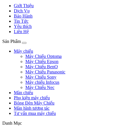
Giới Thiệu
Dịch Vụ
Bảo Hành
Tin Tức
Yêu thích
Liên Hệ
Sản Phẩm
Máy chiếu
Máy Chiếu Optoma
Máy Chiếu Epson
Máy Chiếu BenQ
Máy Chiếu Panasonic
Máy Chiếu Sony
Máy chiếu Infocus
Máy Chiếu Nec
Màn chiếu
Phụ kiện máy chiếu
Bóng Đèn Máy Chiếu
Màn hình tương tác
Tư vấn mua máy chiếu
Danh Mục