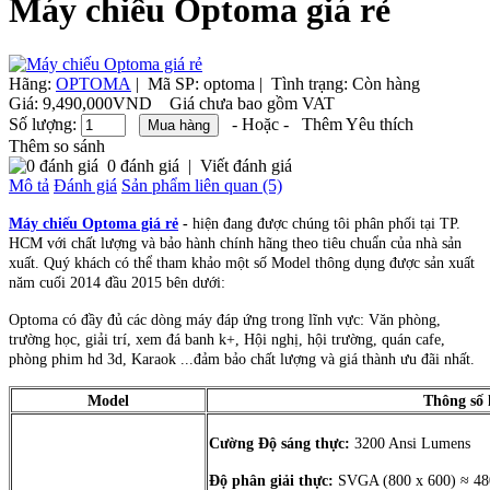
Máy chiếu Optoma giá rẻ
Hãng:
OPTOMA
|
Mã SP:
optoma |
Tình trạng:
Còn hàng
Giá:
9,490,000VND
Giá chưa bao gồm VAT
Số lượng:
- Hoặc -
Thêm Yêu thích
Thêm so sánh
0 đánh giá
|
Viết đánh giá
Mô tả
Đánh giá
Sản phẩm liên quan (5)
Máy chiếu Optoma giá rẻ
-
hiện đang được chúng tôi phân phối tại TP.
HCM với chất lượng và bảo hành chính hãng theo tiêu chuẩn của nhà sản
xuất. Quý khách có thể tham khảo một số Model thông dụng được sản xuất
năm cuối 2014 đầu 2015 bên dưới:
Optoma có đầy đủ các dòng máy đáp ứng trong lĩnh vực: Văn phòng,
trường học, giải trí, xem đá banh k+, Hội nghị, hội trường, quán cafe,
phòng phim hd 3d, Karaok ...đảm bảo chất lượng và giá thành ưu đãi nhất.
Model
Thông số 
Cường Độ sáng thực:
3200 Ansi Lumens
Độ phân giải thực:
SVGA (800 x 600) ≈ 480