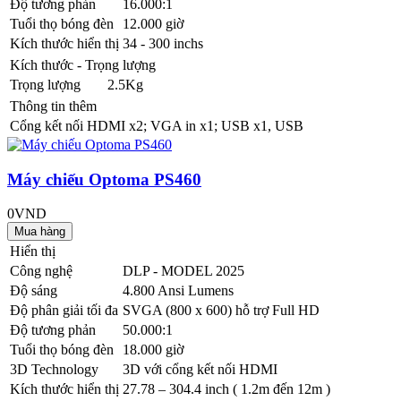
Độ tương phản
16.000:1
Tuổi thọ bóng đèn
12.000 giờ
Kích thước hiển thị
34 - 300 inchs
Kích thước - Trọng lượng
Trọng lượng
2.5Kg
Thông tin thêm
Cổng kết nối
HDMI x2; VGA in x1; USB x1, USB
Máy chiếu Optoma PS460
0VND
Hiển thị
Công nghệ
DLP - MODEL 2025
Độ sáng
4.800 Ansi Lumens
Độ phân giải tối đa
SVGA (800 x 600) hỗ trợ Full HD
Độ tương phản
50.000:1
Tuổi thọ bóng đèn
18.000 giờ
3D Technology
3D với cổng kết nối HDMI
Kích thước hiển thị
27.78 – 304.4 inch ( 1.2m đến 12m )