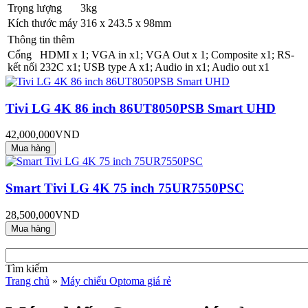
Trọng lượng
3kg
Kích thước máy
316 x 243.5 x 98mm
Thông tin thêm
Cổng
HDMI x 1; VGA in x1; VGA Out x 1; Composite x1; RS-
kết nối
232C x1; USB type A x1; Audio in x1; Audio out x1
Tivi LG 4K 86 inch 86UT8050PSB Smart UHD
42,000,000VND
Smart Tivi LG 4K 75 inch 75UR7550PSC
28,500,000VND
Tìm kiếm
Trang chủ
»
Máy chiếu Optoma giá rẻ