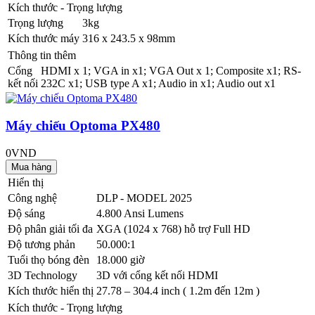
Kích thước - Trọng lượng
Trọng lượng
3kg
Kích thước máy
316 x 243.5 x 98mm
Thông tin thêm
Cổng
HDMI x 1; VGA in x1; VGA Out x 1; Composite x1; RS-
kết nối
232C x1; USB type A x1; Audio in x1; Audio out x1
Máy chiếu Optoma PX480
0VND
Hiển thị
Công nghệ
DLP - MODEL 2025
Độ sáng
4.800 Ansi Lumens
Độ phân giải tối đa
XGA (1024 x 768) hỗ trợ Full HD
Độ tương phản
50.000:1
Tuổi thọ bóng đèn
18.000 giờ
3D Technology
3D với cổng kết nối HDMI
Kích thước hiển thị
27.78 – 304.4 inch ( 1.2m đến 12m )
Kích thước - Trọng lượng