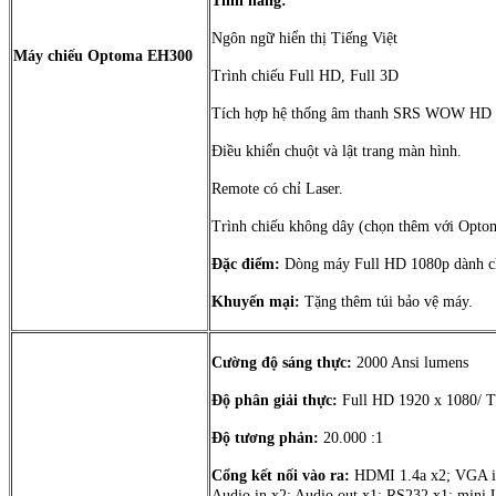
Tính năng:
Ngôn ngữ hiển thị Tiếng Việt
Máy chiếu Optoma EH300
Trình chiếu Full HD, Full 3D
Tích hợp hệ thống âm thanh SRS WOW HD
Điều khiển chuột và lật trang màn hình.
Remote có chỉ Laser.
Trình chiếu không dây (chọn thêm với Opt
Đặc điểm:
Dòng máy Full HD 1080p dành ch
Khuyến mại:
Tặng thêm túi bảo vệ máy.
Cường độ sáng thực:
2000 Ansi lumens
Độ phân giải thực:
Full HD 1920 x 1080/ Tỷ
Độ tương phản:
20.000 :1
Cổng kết nối vào ra:
HDMI 1.4a x2; VGA in
Audio in x2; Audio out x1; RS232 x1; mini