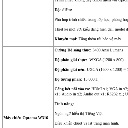
Trình chiếu không dây (chọn thêm với Opt
Đặc điểm:
Phù hợp trình chiếu trong lớp học, phòng họp
Thiết kế mới với kiểu dáng hiện đại, model 
Khuyến mại:
Tặng thêm túi bảo vệ máy.
Cường Độ sáng thực:
3400 Ansi Lumens
Độ phân giải thực:
WXGA (1280 x 800)
Độ phân giải nén:
UXGA (1600 x 1200) ≈ 1.
Độ tương phản:
15.000:1
Cổng kết nối vào ra:
HDMI x1; VGA in x2; 
x1; Audio in x2; Audio out x1; RS232 x1; 
Tính năng:
Ngôn ngữ hiển thị Tiếng Việt
Máy chiếu Optoma W316
Điều khiển chuột và lật trang màn hình.