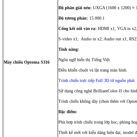
Độ phân giải nén:
UXGA (1600 x 1200) ≈ 1.
Độ tương phản:
15.000:1
Cổng kết nối vào ra:
HDMI x1; VGA in x2; 
S-video x1; Audio in x2; Audio out x1; RS
Tính năng:
Ngôn ngữ hiển thị Tiếng Việt
Máy chiếu Optoma S316
Điều khiển chuột và lật trang màn hình.
Trình chiếu trực tiếp Full 3D từ nguồn phát
.
Sử dụng công nghệ BrilliantColor-II cho hình
Trình chiếu không dây (chọn thêm với Opt
Đặc điểm:
Phù hợp trình chiếu trong lớp học, phòng họp
Thiết kế mới với kiểu dáng hiện đại, model 