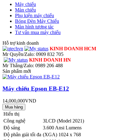
Máy chiếu
Màn chiếu
Phụ kiện máy chiếu
Bóng Đèn Máy Chiếu
Màn hình tương tác
Tư vấn mua máy chiếu
Hỗ trợ kinh doanh
KINH DOANH HCM
Mr Quyền/Zalo: 0909 832 705
KINH DOANH HN
Mr Thắng/Zalo: 0989 206 488
Sản phẩm mới
Máy chiếu Epson EB-E12
14,000,000VND
Hiển thị
Công nghệ
3LCD (Model 2021)
Độ sáng
3.600 Ansi Lumens
Độ phân giải tối đa
(XGA) 1024 x 768