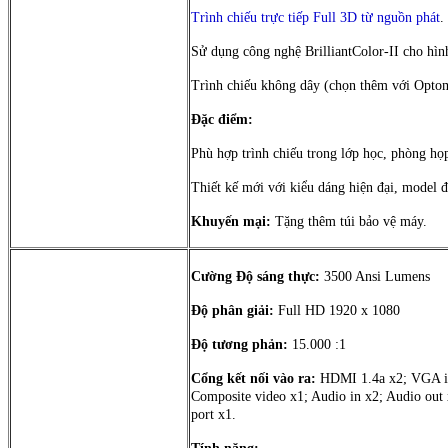
Trình chiếu trực tiếp Full 3D từ nguồn phát
.
Sử dụng công nghệ BrilliantColor-II cho hình
Trình chiếu không dây (chọn thêm với Opt
Đặc điểm:
Phù hợp trình chiếu trong lớp học, phòng họp
Thiết kế mới với kiểu dáng hiện đại, model 
Khuyến mại:
Tặng thêm túi bảo vệ máy.
Cường Độ sáng thực:
3500 Ansi Lumens
Độ phân giải:
Full HD 1920 x 1080
Độ tương phản:
15.000 :1
Cổng kết nối vào ra:
HDMI 1.4a x2; VGA i
Composite video x1; Audio in x2; Audio ou
port x1.