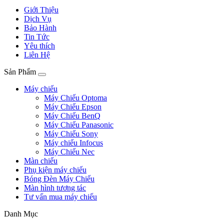
Giới Thiệu
Dịch Vụ
Bảo Hành
Tin Tức
Yêu thích
Liên Hệ
Sản Phẩm
Máy chiếu
Máy Chiếu Optoma
Máy Chiếu Epson
Máy Chiếu BenQ
Máy Chiếu Panasonic
Máy Chiếu Sony
Máy chiếu Infocus
Máy Chiếu Nec
Màn chiếu
Phụ kiện máy chiếu
Bóng Đèn Máy Chiếu
Màn hình tương tác
Tư vấn mua máy chiếu
Danh Mục