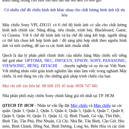
kiệm năng lượng cho tuổi thọ đèn lâu dài lên đến 10.000 giờ
Có nhiều chế độ chiếu hình ảnh khác nhau cho chất lượng hình ảnh tối ưu
hóa
Máy chiếu Sony VPL-DX111 có 6 chế độ hình ảnh có sẵn cho chất lượng
hình ảnh chính xác: Năng động, tiêu chuẩn, trình bày, Blackboard, Game,
và Cinema. Với 6 chế độ hình ảnh và ba chế độ sáng kết hợp, người dùng
có thể lựa chọn kết hợp hình ảnh / độ sáng phù hợp nhất theo nguồn hình
ảnh và môi trường, để tạo ra các hình ảnh chuẩn nhất.
Qtech là đại lý phân phối chính thức của nhiều hãng Máy chiếu nổi tiếng
thế giới như:
OPTOMA, NEC, INFOCUS, EPSON, SONY, PANASONIC,
VIEWSONIC, BENQ, HITACHI …
chuyên nghiệp và uy tín tại Việt Nam.
Với những nhân viên giàu kinh nghiệm lâu năm làm việc trong nghành Máy
chiếu, là nơi đáng tin cậy cho những giải pháp trình chiếu của bạn.
Mọi chi tiết xin liên hệ: 08 668 191 45 hoặc 0938 747 681
Nhà phân phối máy chiếu Sony chính hãng giá tốt nhất tại TP. HCM
QTECH TP. HCM -
Nhận tư vấn lắp đặt
Máy chiếu
và
Màn chiếu
tại các
quận: Quận 1, Quận 2, Quận 3, Quận 4, Quận 5, Quận 6, Quận 7, Quận 8,
Quận 9, Quận 10, Quận 11, Quận 12, Q. Bình Thạnh, Gò vấp, Thủ Đức,
Bình Tân, Tân Phú, Phú Nhuận, Củ Chi, Nhà Bè, Tân Bình, Cần Giờ, Hóc
môn, Bình Chánh, Đồng Nai, Bình Dương, Long An, Biên Hòa và các tỉnh