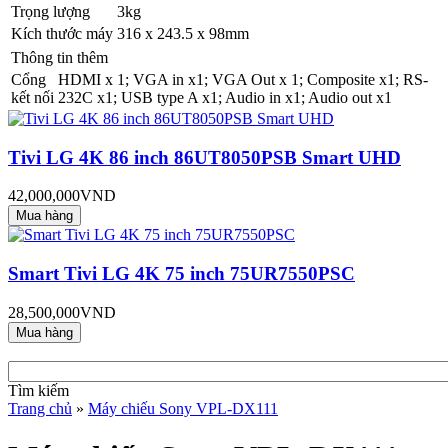
Trọng lượng
3kg
Kích thước máy
316 x 243.5 x 98mm
Thông tin thêm
Cổng
HDMI x 1; VGA in x1; VGA Out x 1; Composite x1; RS-
kết nối
232C x1; USB type A x1; Audio in x1; Audio out x1
Tivi LG 4K 86 inch 86UT8050PSB Smart UHD
42,000,000VND
Smart Tivi LG 4K 75 inch 75UR7550PSC
28,500,000VND
Tìm kiếm
Trang chủ
»
Máy chiếu Sony VPL-DX111