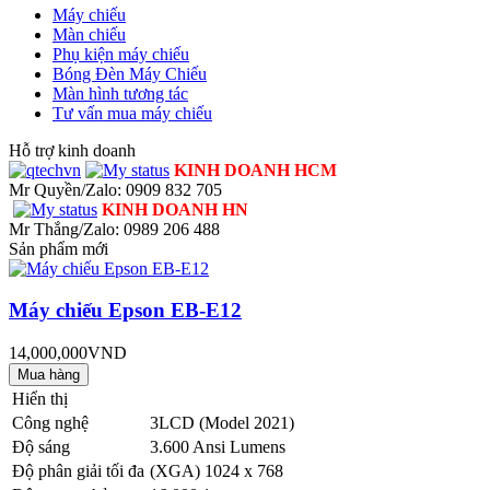
Máy chiếu
Màn chiếu
Phụ kiện máy chiếu
Bóng Đèn Máy Chiếu
Màn hình tương tác
Tư vấn mua máy chiếu
Hỗ trợ kinh doanh
KINH DOANH HCM
Mr Quyền/Zalo: 0909 832 705
KINH DOANH HN
Mr Thắng/Zalo: 0989 206 488
Sản phẩm mới
Máy chiếu Epson EB-E12
14,000,000VND
Hiển thị
Công nghệ
3LCD (Model 2021)
Độ sáng
3.600 Ansi Lumens
Độ phân giải tối đa
(XGA) 1024 x 768