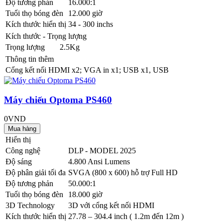
Độ tương phản
16.000:1
Tuổi thọ bóng đèn
12.000 giờ
Kích thước hiển thị
34 - 300 inchs
Kích thước - Trọng lượng
Trọng lượng
2.5Kg
Thông tin thêm
Cổng kết nối
HDMI x2; VGA in x1; USB x1, USB
Máy chiếu Optoma PS460
0VND
Hiển thị
Công nghệ
DLP - MODEL 2025
Độ sáng
4.800 Ansi Lumens
Độ phân giải tối đa
SVGA (800 x 600) hỗ trợ Full HD
Độ tương phản
50.000:1
Tuổi thọ bóng đèn
18.000 giờ
3D Technology
3D với cổng kết nối HDMI
Kích thước hiển thị
27.78 – 304.4 inch ( 1.2m đến 12m )