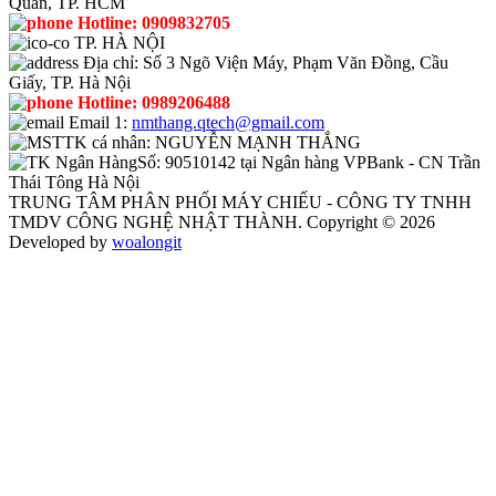
Quán, TP. HCM
Hotline:
0909832705
TP. HÀ NỘI
Địa chỉ:
Số 3 Ngõ Viện Máy, Phạm Văn Đồng, Cầu
Giấy, TP. Hà Nội
Hotline:
0989206488
Email 1:
nmthang.qtech@gmail.com
TK cá nhân:
NGUYỄN MẠNH THẮNG
Số:
90510142 tại Ngân hàng VPBank - CN Trần
Thái Tông Hà Nội
TRUNG TÂM PHÂN PHỐI MÁY CHIẾU - CÔNG TY TNHH
TMDV CÔNG NGHỆ NHẬT THÀNH. Copyright © 2026
Developed by
woalongit