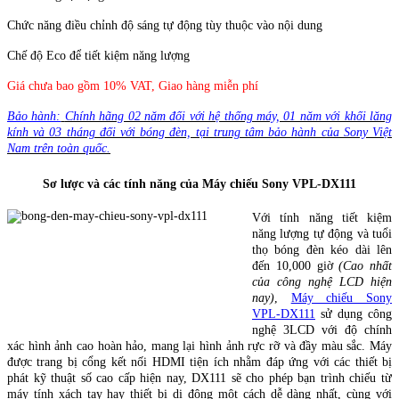
Chức năng điều chỉnh độ sáng tự động tùy thuộc vào nội dung
Chế độ Eco để tiết kiệm năng lượng
Giá chưa bao gồm 10% VAT, Giao hàng miễn phí
Bảo hành:
Chính hãng 02 năm đối với hệ thống máy, 01 năm với khối lăng
kính và 03 tháng đối với bóng đèn, tại trung tâm bảo hành của Sony Việt
Nam trên toàn quốc.
Sơ lược và các tính năng của Máy chiếu Sony VPL-DX111
Với tính năng tiết kiệm
năng lượng tự động và tuổi
thọ bóng đèn kéo dài lên
đến 10,000 giờ
(Cao nhất
của công nghệ LCD hiện
nay)
,
Máy chiếu Sony
VPL-DX111
sử dụng công
nghệ 3LCD với độ chính
xác hình ảnh cao hoàn hảo, mang lại hình ảnh rực rỡ và đầy màu sắc. Máy
được trang bị cổng kết nối HDMI tiện ích nhằm đáp ứng với các thiết bị
phát kỹ thuật số cao cấp hiện nay, DX111 sẽ cho phép bạn trình chiếu từ
máy tính xách tay hay thiết bị di động một cách dễ dàng nhất, cùng với