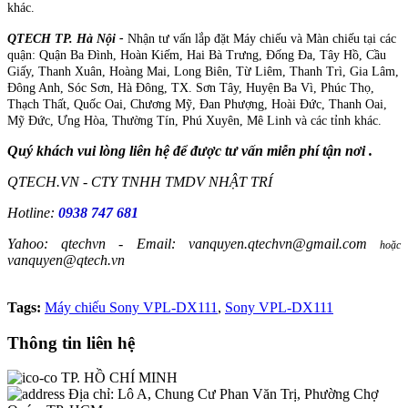
khác.
QTECH TP. Hà Nội -
Nhận tư vấn lắp đặt Máy chiếu và Màn chiếu tại các
quận: Quận Ba Đình, Hoàn Kiếm, Hai Bà Trưng, Đống Đa, Tây Hồ, Cầu
Giấy, Thanh Xuân, Hoàng Mai, Long Biên, Từ Liêm, Thanh Trì, Gia Lâm,
Đông Anh, Sóc Sơn, Hà Đông, TX. Sơn Tây, Huyện Ba Vì, Phúc Thọ,
Thạch Thất, Quốc Oai, Chương Mỹ, Đan Phượng, Hoài Đức, Thanh Oai,
Mỹ Đức, Ưng Hòa, Thường Tín, Phú Xuyên, Mê Linh và các tỉnh khác.
Quý khách vui lòng liên hệ để được tư vấn miễn phí tận nơi .
QTECH.VN - CTY TNHH TMDV NHẬT TRÍ
Hotline:
0938 747 681
Yahoo: qtechvn - Email: vanquyen.qtechvn@gmail.com
hoặc
vanquyen@qtech.vn
Tags:
Máy chiếu Sony VPL-DX111
,
Sony VPL-DX111
Thông tin liên hệ
TP. HỒ CHÍ MINH
Địa chỉ:
Lô A, Chung Cư Phan Văn Trị, Phường Chợ