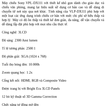
Máy chiếu Sony VPL-DX111 với thiết kế nhỏ gọn dành cho giáo dục và
chiếu văn phòng, mang lại hiệu suất sử dụng cơ bản cao và dễ dàng di
chuyển từ nơi này qua nơi khác. Tính năng của VLP-DX111 phù hợp với
một loạt các ứng dụng trình chiếu cơ bản với mức chi phí sở hữu thấp và
hợp lý. Máy có độ ồn thấp và thiết kế đơn giản, đa năng, dễ vận chuyển và
dễ dàng lắp đặt phù hợp với mọi nhu cầu thực tế.
Công nghệ: 3LCD
Độ sáng: 2300 Ansi lumen
Tỉ lệ tương phản: 2500:1
Độ phân giải: XGA (1024 x 768)
Tuổi thọ bóng đèn: 10.000h
Zoom quang học: 1.2x
Cổng kết nối: HDMI, RGB và Composite Video
Được trang bị với Bright Era 3LCD Panels
12 bit kỹ thuật số 3D Gamma Correction
Chức năng tự động mờ đèn