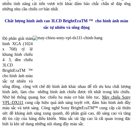
nhiều tính năng cải tiến vượt trội khác đảm bảo chắc chắn sẽ đáp ứng
những nhu cầu chiếu cơ bản nhất.
Chất lượng hình ảnh cao 3LCD BrightEraTM ™ cho hình ảnh màu
sắc tự nhiên và sống động
Độ phân giải màn
hình XGA (1024
x 768) tỷ lệ
khung hình chiếu
4: 3, đèn chiếu
3LCD
BrightEraTM ™
cho hình ảnh màu
sắc tự nhiên và
sống động, cộng với chế độ hình ảnh khác nhau để tối ưu hóa chất lượng
hình ảnh, làm cho những hình ảnh chiếu được tốt nhất trong khi chiếu.
Nhờ hệ thống quang học chiếu ba màu cơ bản liên tục,
Máy chiếu Sony
VPL-DX111
cung cấp hiệu quả ánh sáng tuyệt vời, đảm bảo hình ảnh đầy
màu sắc và tươi sáng. Công nghệ Sony BrightEraTM™ cung cấp cải thiện
sức đề kháng ánh sáng xung quanh, độ phân giải cao, độ sáng cao và tăng
độ tin cậy của bảng điều khiển. Màu sắc tái lặp cao là rất quan trọng đặc
biệt là khi sử dụng những nội dung đầy màu sắc.