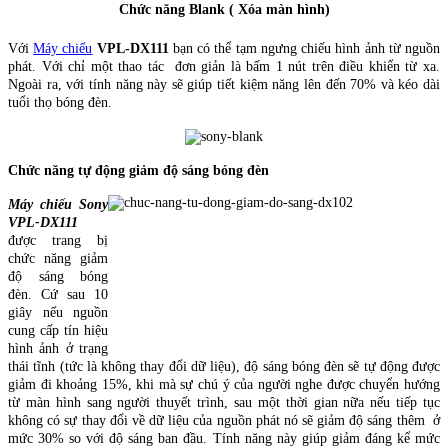
Chức năng Blank ( Xóa màn hình)
Với
Máy chiếu
VPL-DX111
bạn có thể tạm ngưng chiếu hình ảnh từ nguồn
phát. Với chỉ một thao tác đơn giản là bấm 1 nút trên điều khiển từ xa.
Ngoài ra, với tính năng này sẽ giúp tiết kiệm năng lên đến 70% và kéo dài
tuổi thọ bóng đèn.
Chức năng tự động giảm độ sáng bóng đèn
Máy chiếu Sony
VPL-DX111
được trang bị
chức năng giảm
độ sáng bóng
đèn. Cứ sau 10
giây nếu nguồn
cung cấp tín hiệu
hình ảnh ở trạng
thái tĩnh (tức là không thay đổi dữ liệu), độ sáng bóng đèn sẽ tự động được
giảm đi khoảng 15%, khi mà sự chú ý của người nghe được chuyển hướng
từ màn hình sang người thuyết trình, sau một thời gian nữa nếu tiếp tục
không có sự thay đổi về dữ liệu của nguồn phát nó sẽ giảm độ sáng thêm ở
mức 30% so với độ sáng ban đầu. Tính năng này giúp giảm đáng kể mức