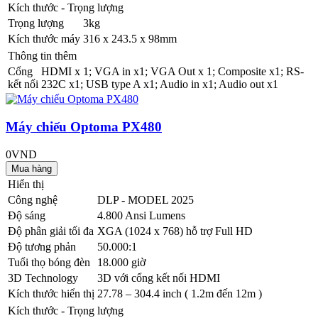
Kích thước - Trọng lượng
Trọng lượng
3kg
Kích thước máy
316 x 243.5 x 98mm
Thông tin thêm
Cổng
HDMI x 1; VGA in x1; VGA Out x 1; Composite x1; RS-
kết nối
232C x1; USB type A x1; Audio in x1; Audio out x1
Máy chiếu Optoma PX480
0VND
Hiển thị
Công nghệ
DLP - MODEL 2025
Độ sáng
4.800 Ansi Lumens
Độ phân giải tối đa
XGA (1024 x 768) hỗ trợ Full HD
Độ tương phản
50.000:1
Tuổi thọ bóng đèn
18.000 giờ
3D Technology
3D với cổng kết nối HDMI
Kích thước hiển thị
27.78 – 304.4 inch ( 1.2m đến 12m )
Kích thước - Trọng lượng