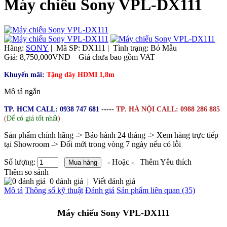
Máy chiếu Sony VPL-DX111
Hãng:
SONY
|
Mã SP:
DX111 |
Tình trạng:
Bỏ Mẫu
Giá:
8,750,000VND
Giá chưa bao gồm VAT
Khuyến mãi:
Tặng dây HDMI 1,8m
Mô tả ngắn
TP. HCM CALL: 0938 747 681
-----
TP. HÀ NỘI CALL: 0988 286 885
(
Để có giá tốt nhất
)
Sản phẩm chính hãng -> Bảo hành 24 tháng -> Xem hàng trực tiếp
tại Showroom -> Đổi mới trong vòng 7 ngày nếu có lỗi
Số lượng:
- Hoặc -
Thêm Yêu thích
Thêm so sánh
0 đánh giá
|
Viết đánh giá
Mô tả
Thông số kỹ thuật
Đánh giá
Sản phẩm liên quan (35)
Máy chiếu Sony VPL-DX111