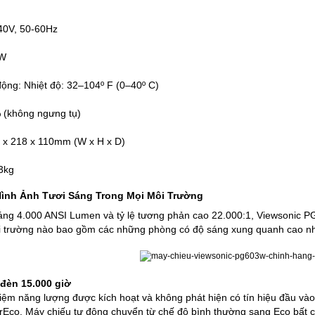
40V, 50-60Hz
0W
động: Nhiệt độ: 32–104º F (0–40º C)
(không ngưng tụ)
4 x 218 x 110mm (W x H x D)
3kg
ình Ảnh Tươi Sáng Trong Mọi Môi Trường
ng 4.000 ANSI Lumen và tỷ lệ tương phản cao 22.000:1, Viewsonic PG
ôi trường nào bao gồm các những phòng có độ sáng xung quanh cao n
đèn 15.000 giờ
t kiệm năng lượng được kích hoạt và không phát hiện có tín hiệu đầu
rEco. Máy chiếu tự động chuyển từ chế độ bình thường sang Eco bất c