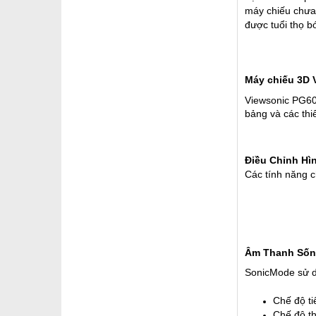
máy chiếu chưa 
được tuổi thọ b
Máy chiếu 3D
Viewsonic PG603
bảng và các thi
Điều Chỉnh Hì
Các tính năng c
Âm Thanh Sốn
SonicMode sử d
Chế độ ti
Chế độ th