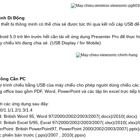
ình Di Động
thiết bị thông minh có thể chia sẻ được tức thì qua kết nối cáp USB để t
ndroid 5.0 trở lên trước hết cần tải về ứng dụng Presenter Pro để thực
 chiếu khi đang chia sẻ. (
USB Display / for Mobile)
hông Cần PC
rợ trình chiếu bằng USB của máy chiếu cho phép người dùng chiếu các
ạng office bao gồm PDF, Word, PowerPoint và các tập tin excel trực tiếp
ới các ứng dụng sau đây:
0/1.1/1.2/1.3/1.4
d: British Word 95, Word 97/2000/2002/2003/2007(.docx)/2010(.docx)
l: British Excel 5/95, Excel 97/2000/2002/2003/2007(.xlsx)/2010(.xlsx)/
erPoint: British PowerPoint97, PowerPoint 2000/2002/2003/2007(.pptx)
 phiên bản trước (.pps)/2007 , 2010(.ppsx)