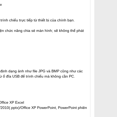
rình chiếu trực tiếp từ thiết bị của chính bạn.
 hiện chức năng chia sẻ màn hình; sẽ không thể phát
 định dạng ảnh như file JPG và BMP cũng như các
 từ ổ đĩa USB để trình chiếu mà không cần PC.
Office XP Excel
/2010(.pptx)/Office XP PowerPoint, PowerPoint phiên