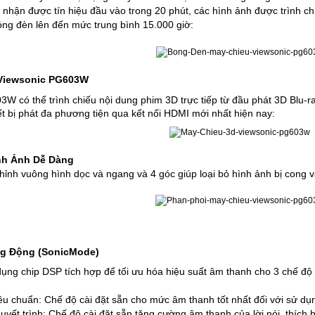
nhận được tín hiệu đầu vào trong 20 phút, các hình ảnh được trình 
óng đèn lên đến mức trung bình 15.000 giờ:
 Viewsonic PG603W
W có thể trình chiếu nội dung phim 3D trực tiếp từ đầu phát 3D Blu-ra
ết bị phát đa phương tiện qua kết nối HDMI mới nhất hiện nay:
nh Ảnh Dễ Dàng
hỉnh vuông hình dọc và ngang và 4 góc giúp loại bỏ hình ảnh bị cong 
g Động (SonicMode)
ụng chip DSP tích hợp để tối ưu hóa hiệu suất âm thanh cho 3 chế độ
êu chuẩn: Chế độ cài đặt sẵn cho mức âm thanh tốt nhất đối với sử dụ
uyết trình: Chế độ cài đặt sẵn tăng cường âm thanh của lời nói, thích h