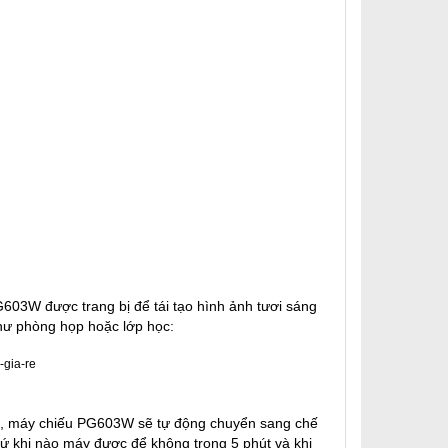
603W được trang bị để tái tạo hình ảnh tươi sáng
hư phòng họp hoặc lớp học:
 vào, máy chiếu PG603W sẽ tự động chuyển sang chế
ứ khi nào máy được để không trong 5 phút và k
hi