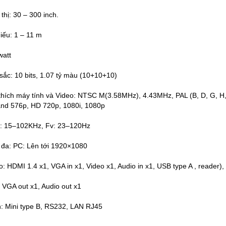
thị: 30 – 300 inch.
iếu: 1 – 11 m
watt
ắc: 10 bits, 1.07 tỷ màu (10+10+10)
thích máy tính và Video: NTSC M(3.58MHz), 4.43MHz, PAL (B, D, G, H, 
and 576p, HD 720p, 1080i, 1080p
h: 15–102KHz, Fv: 23–120Hz
i đa: PC: Lên tới 1920×1080
: HDMI 1.4 x1, VGA in x1, Video x1, Audio in x1, USB type A , reader), 
: VGA out x1, Audio out x1
n: Mini type B, RS232, LAN RJ45