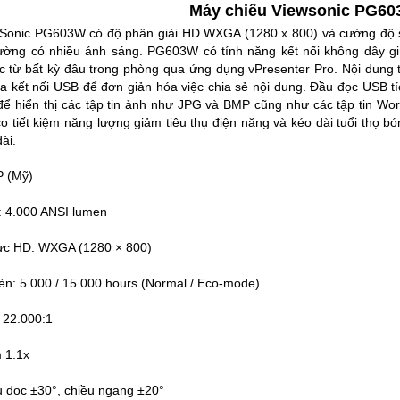
Máy chiếu Viewsonic PG6
Sonic PG603W có độ phân giải HD WXGA (1280 x 800) và cường độ sá
rường có nhiều ánh sáng. PG603W có tính năng kết nối không dây giú
 từ bất kỳ đâu trong phòng qua ứng dụng vPresenter Pro. Nội dung trê
 kết nối USB để đơn giản hóa việc chia sẻ nội dung. Đầu đọc USB 
ể hiển thị các tập tin ảnh như JPG và BMP cũng như các tập tin Wor
 tiết kiệm năng lượng giảm tiêu thụ điện năng và kéo dài tuổi thọ bón
dài.
P (Mỹ)
 4.0
00 ANSI lumen
hực HD: WXGA (1280 × 800)
èn: 5.000 / 15.000 hours (Normal / Eco-mode)
 22.000:1
 1.1x
u dọc ±30°, chiều ngang ±20°