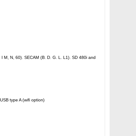
I M, N, 60). SECAM (B. D. G. L. L1). SD 480i and
USB type A (wifi option)