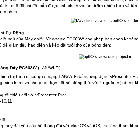
ải trí: chế độ cài đặt sẵn được tinh chỉnh với âm trầm nhiều hơn và tầ
xem phim:
ghỉ Tự Động
 giờ ngủ của
Máy chiếu Viewsonic PG603W
cho phép bạn chọn khoảng 
 để giảm tiêu hao điện và kéo dài tuổi thọ của bóng đèn:
hông Dây PG603W (
LAN/Wi-Fi)
iển thị trình chiếu qua mạng LAN/W-Fi bằng ứng dụng vPresenter Pro
ông minh khác và cho phép bạn kết nối đồng thời với 4 nguồn nội dung 
 tối thiểu đối với vPresenter Pro:
-10.11
ở lên
g thay đổi yêu cầu hệ thống đối với Mac OS và iOS, vui lòng tham khả