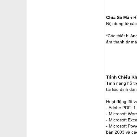
Chia Sẻ Màn H
Nội dung từ các 
*Các thiết bị A
âm thanh từ máy
Trình Chiếu K
Tính năng hỗ t
tài liệu định d
Hoạt động tốt v
- Adobe PDF: 1.
- Microsoft Wor
- Microsoft Exce
- Microsoft Pow
bản 2003 và các