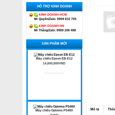
HỖ TRỢ KINH DOANH
KINH DOANH HCM
Mr Quyền/Zalo: 0909 832 705
KINH DOANH HN
Mr Thắng/Zalo: 0989 206 488
SẢN PHẨM MỚI
Máy chiếu Epson EB-E12
14,000,000VND
Mô tả
Thôn
Máy chiếu Optoma PS460