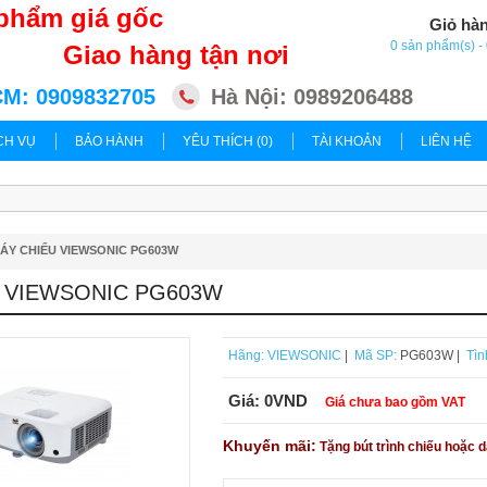
phẩm giá gốc
Giỏ hà
0 sản phẩm(s) 
Giao hàng tận nơi
M: 0909832705
Hà Nội: 0989206488
CH VỤ
BẢO HÀNH
YÊU THÍCH (0)
TÀI KHOẢN
LIÊN HỆ
ÁY CHIẾU VIEWSONIC PG603W
 VIEWSONIC PG603W
Hãng:
VIEWSONIC
|
Mã SP:
PG603W |
Tìn
Giá:
0VND
Giá chưa bao gồm VAT
Khuyến mãi:
Tặng bút trình chiếu hoặc