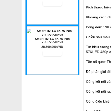
Kích thước hiển 
Khoảng cách ch
Bóng đèn: 190 
Chiều sâu màu s
Smart Tivi LG 4K 75 inch
75UR7550PSC
Tín hiệu tương 
28,500,000VND
576i, ED 480p 
Tần số quét: F
Độ phân giải tố
Cổng kết nối vào
Cổng kết nối ra
Cổng điều khiể