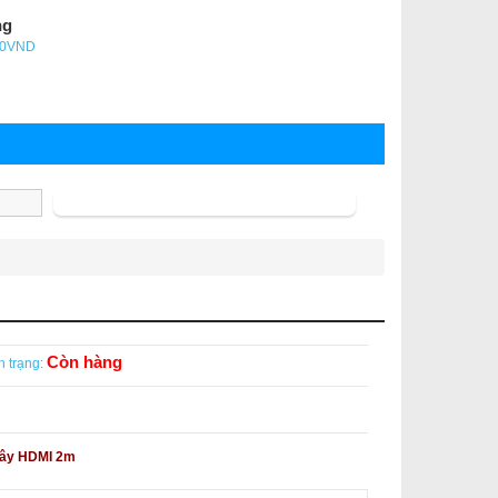
ng
- 0VND
Tìm kiếm
Còn hàng
h trạng:
 dây HDMI 2m