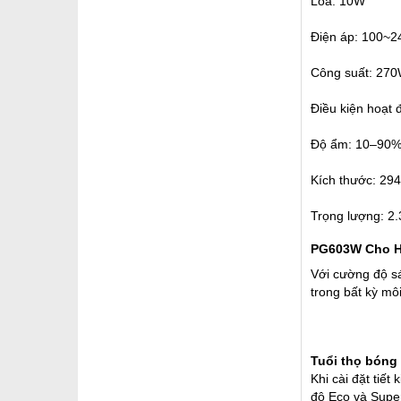
Loa: 10W
Điện áp: 100~2
Công suất: 27
Điều kiện hoạt 
Độ ẩm: 10–90% 
Kích thước: 29
Trọng lượng: 2.
PG603W Cho H
Với cường độ sá
trong bất kỳ m
Tuổi thọ bóng 
Khi cài đặt tiế
độ Eco và Supe