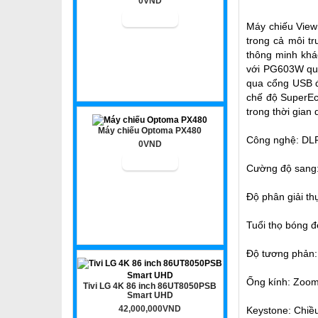
0VND
Máy chiếu View
trong cả môi t
thông minh khác
với PG603W qua
qua cổng USB đ
chế độ SuperEco
trong thời gian 
Máy chiếu Optoma PX480
Công nghệ: DL
0VND
Cường độ sang:
Độ phân giải t
Tuổi thọ bóng đ
Độ tương phản:
Ống kính: Zoom
Tivi LG 4K 86 inch 86UT8050PSB
Smart UHD
42,000,000VND
Keystone: Chiề