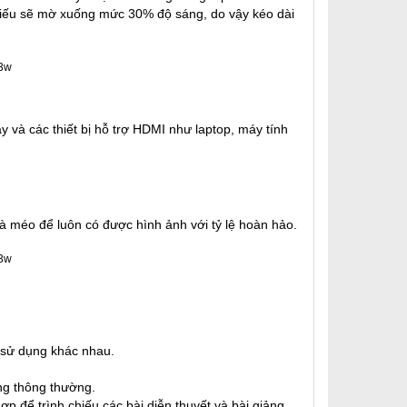
chiếu sẽ mờ xuống mức 30% độ sáng, do vậy kéo dài
y và các thiết bị hỗ trợ HDMI như laptop, máy tính
và méo để luôn có được hình ảnh với tỷ lệ hoàn hảo.
 sử dụng khác nhau.
ng thông thường.
ợp để trình chiếu các bài diễn thuyết và bài giảng.