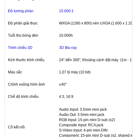
Độ tương phản
15.000:1
Độ phân giải thực
WXGA (1280 x 800) nén UXGA (1.600 x 1.200)
Tuổi thọ bóng đèn
10.000h
Trình chiếu 3D
3D Blu-ray
Kích thước trình chiếu
24" đến 300", Khoảng cách đặt máy (1m - 12m
Màu sắc
1,07 tỷ mày (10 bit)
Chỉnh vuông hình ảnh
±40°
Chế độ trình chiếu
4:3, 16:9
Audio Input: 3.5mm mini jack
Audio Out: 3.5mm mini jack
RGB Input: 15-pin mini D-sub (x2)
Composite Input: RCA jack
Cổ kết nối
S-Video Input: 4-pin mini-DIN
Component: 15-pin mini D-sub (x2, shared wit