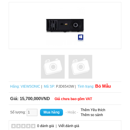
Bỏ Mẫu
Hãng:
VIEWSONIC
|
Mã SP:
PJD6543W |
Tình trạng:
Giá:
15,700,000VND
Giá chưa bao gồm VAT
Thêm Yêu thích
Số lượng:
- Hoặc -
Thêm so sánh
0 đánh giá
|
Viết đánh giá