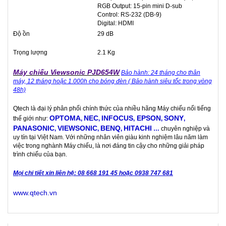
RGB Output: 15-pin mini D-sub
Control: RS-232 (DB-9)
Digital: HDMI
Độ ồn
29 dB
Trọng lượng
2.1 Kg
Máy chiếu Viewsonic PJD654W
Bảo hành: 24 tháng cho thân
máy, 12 tháng hoặc 1.000h cho bóng đèn ( Bảo hành siêu tốc trong vòng
48h)
Qtech là đại lý phân phối chính thức của nhiều hãng Máy chiếu nổi tiếng
OPTOMA
NEC
INFOCUS
EPSON
SONY
thế giới như:
,
,
,
,
,
PANASONIC
VIEWSONIC
BENQ
HITACHI
,
,
,
…
chuyên nghiệp và
uy tín tại Việt Nam. Với những nhân viên giàu kinh nghiệm lâu năm làm
việc trong nghành Máy chiếu, là nơi đáng tin cậy cho những giải pháp
trình chiếu của bạn.
Mọi chi tiết xin liên hệ: 08 668 191 45 hoặc 0938 747 681
www.qtech.vn