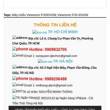
Tags:
Máy chiếu Viewsonic PJD6543W
,
Viewsonic PJD-6543W
THÔNG TIN LIÊN HỆ
TP. HỒ CHÍ MINH
Địa chỉ:
Lô A, Chung Cư Phan Văn Trị, Phường
Chợ Quán, TP. HCM
Hotline:
0909832705
Email 1:
vanquyen.qtechvn@gmail.com
TP. HÀ NỘI
Địa chỉ:
Số 3 Ngõ Viện Máy, Phạm Văn Đồng, Cầu
Giấy, TP. Hà Nội
Hotline:
0989206488
Email 1:
nmthang.qtech@gmail.com
TK cá nhân:
NGUYỄN MẠNH THẮNG
Số:
90510142 tại Ngân hàng VPBank - CN
Trần Thái Tông Hà Nội
TRUNG TÂM PHÂN PHỐI MÁY CHIẾU - CÔNG TY TNHH TMDV CÔNG