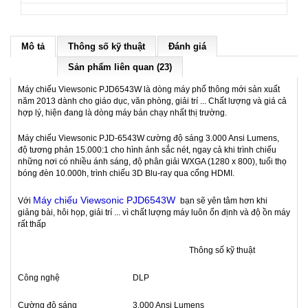
Mô tả
Thông số kỹ thuật
Đánh giá
Sản phẩm liên quan (23)
Máy chiếu Viewsonic PJD6543W là dòng máy phổ thông mới sản xuất
năm 2013 dành cho giáo dục, văn phòng, giải trí ... Chất lượng và giá cả
hợp lý, hiện đang là dòng máy bán chạy nhất thị trường.
Máy chiếu Viewsonic PJD-6543W cường độ sáng 3.000 Ansi Lumens,
độ tương phản 15.000:1 cho hình ảnh sắc nét, ngay cả khi trình chiếu
những nơi có nhiều ánh sáng, độ phân giải WXGA (1280 x 800), tuổi thọ
bóng đèn 10.000h, trình chiếu 3D Blu-ray qua cổng HDMI.
Máy chiếu Viewsonic PJD6543W
Với
bạn sẽ yên tâm hơn khi
giảng bài, hôi họp, giải trí ... vì chất lượng máy luôn ổn định và độ ồn máy
rất thấp
Thông số kỹ thuật
Công nghệ
DLP
Cường độ sáng
3.000 Ansi Lumens