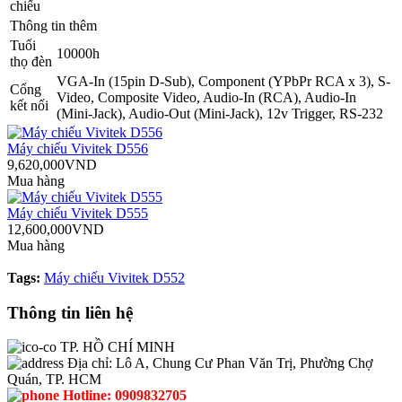
chiếu
Thông tin thêm
Tuổi
10000h
thọ đèn
VGA-In (15pin D-Sub), Component (YPbPr RCA x 3), S-
Cổng
Video, Composite Video, Audio-In (RCA), Audio-In
kết nối
(Mini-Jack), Audio-Out (Mini-Jack), 12v Trigger, RS-232
Máy chiếu Vivitek D556
9,620,000VND
Mua hàng
Máy chiếu Vivitek D555
12,600,000VND
Mua hàng
Tags:
Máy chiếu Vivitek D552
Thông tin liên hệ
TP. HỒ CHÍ MINH
Địa chỉ:
Lô A, Chung Cư Phan Văn Trị, Phường Chợ
Quán, TP. HCM
Hotline:
0909832705