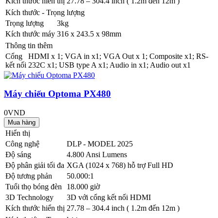
Kích thước hiển thị
27.78 – 304.4 inch ( 1.2m đến 12m )
Kích thước - Trọng lượng
Trọng lượng
3kg
Kích thước máy
316 x 243.5 x 98mm
Thông tin thêm
Cổng
HDMI x 1; VGA in x1; VGA Out x 1; Composite x1; RS-
kết nối
232C x1; USB type A x1; Audio in x1; Audio out x1
Máy chiếu Optoma PX480
0VND
Hiển thị
Công nghệ
DLP - MODEL 2025
Độ sáng
4.800 Ansi Lumens
Độ phân giải tối đa
XGA (1024 x 768) hỗ trợ Full HD
Độ tương phản
50.000:1
Tuổi thọ bóng đèn
18.000 giờ
3D Technology
3D với cổng kết nối HDMI
Kích thước hiển thị
27.78 – 304.4 inch ( 1.2m đến 12m )