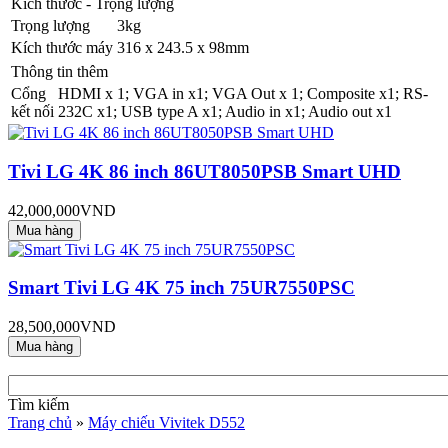
Kích thước - Trọng lượng
Trọng lượng
3kg
Kích thước máy
316 x 243.5 x 98mm
Thông tin thêm
Cổng
HDMI x 1; VGA in x1; VGA Out x 1; Composite x1; RS-
kết nối
232C x1; USB type A x1; Audio in x1; Audio out x1
Tivi LG 4K 86 inch 86UT8050PSB Smart UHD
42,000,000VND
Smart Tivi LG 4K 75 inch 75UR7550PSC
28,500,000VND
Tìm kiếm
Trang chủ
»
Máy chiếu Vivitek D552