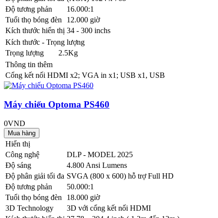
Độ tương phản
16.000:1
Tuổi thọ bóng đèn
12.000 giờ
Kích thước hiển thị
34 - 300 inchs
Kích thước - Trọng lượng
Trọng lượng
2.5Kg
Thông tin thêm
Cổng kết nối
HDMI x2; VGA in x1; USB x1, USB
Máy chiếu Optoma PS460
0VND
Hiển thị
Công nghệ
DLP - MODEL 2025
Độ sáng
4.800 Ansi Lumens
Độ phân giải tối đa
SVGA (800 x 600) hỗ trợ Full HD
Độ tương phản
50.000:1
Tuổi thọ bóng đèn
18.000 giờ
3D Technology
3D với cổng kết nối HDMI