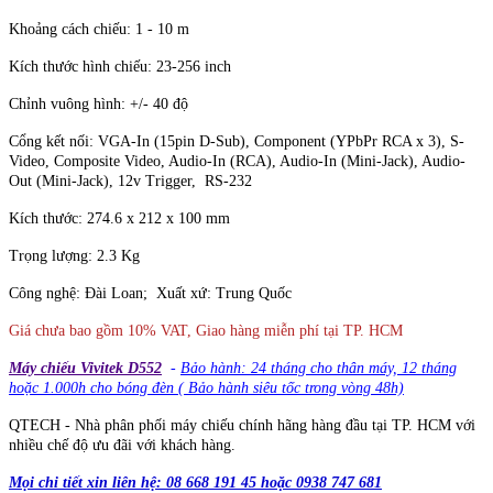
Khoảng cách chiếu: 1 - 10 m
Kích thước hình chiếu: 23-256 inch
Chỉnh vuông hình: +/- 40 độ
Cổng kết nối: VGA-In (15pin D-Sub), Component (YPbPr RCA x 3), S-
Video, Composite Video, Audio-In (RCA), Audio-In (Mini-Jack), Audio-
Out (Mini-Jack), 12v Trigger, RS-232
Kích thước: 274.6 x 212 x 100 mm
Trọng lượng: 2.3 Kg
Công nghệ: Đài Loan; Xuất xứ: Trung Quốc
Giá chưa bao gồm 10% VAT, Giao hàng miễn phí tại TP. HCM
Máy chiếu Vivitek D552
-
Bảo hành: 24 tháng cho thân máy, 12 tháng
hoặc 1.000h cho bóng đèn ( Bảo hành siêu tốc trong vòng 48h)
QTECH - Nhà phân phối máy chiếu chính hãng hàng đầu tại TP. HCM với
nhiều chế độ ưu đãi với khách hàng.
Mọi chi tiết xin liên hệ: 08 668 191 45 hoặc 0938 747 681