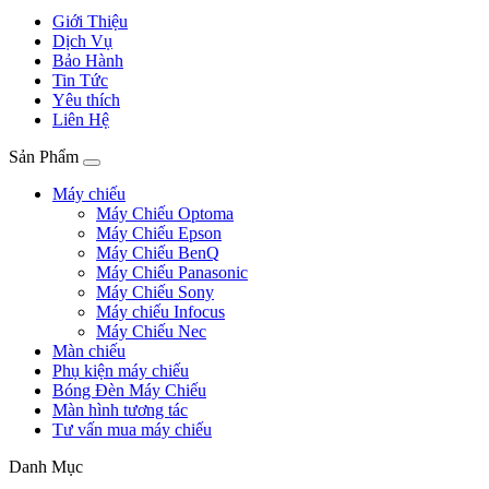
Giới Thiệu
Dịch Vụ
Bảo Hành
Tin Tức
Yêu thích
Liên Hệ
Sản Phẩm
Máy chiếu
Máy Chiếu Optoma
Máy Chiếu Epson
Máy Chiếu BenQ
Máy Chiếu Panasonic
Máy Chiếu Sony
Máy chiếu Infocus
Máy Chiếu Nec
Màn chiếu
Phụ kiện máy chiếu
Bóng Đèn Máy Chiếu
Màn hình tương tác
Tư vấn mua máy chiếu
Danh Mục