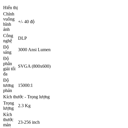
Hiển thị
Chỉnh
vuông
+/- 40 độ
hình
ảnh
Công
DLP
nghệ
Độ
3000 Ansi Lumen
sáng
Độ
phân
SVGA (800x600)
giải tối
đa
Độ
tương
15000:1
phản
Kích thước - Trọng lượng
Trọng
2.3 Kg
lượng
Kích
thước
23-256 inch
màn