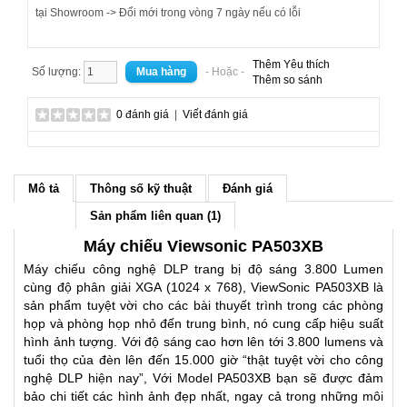
tại Showroom -> Đổi mới trong vòng 7 ngày nếu có lỗi
Thêm Yêu thích
Số lượng:
- Hoặc -
Thêm so sánh
0 đánh giá
|
Viết đánh giá
Mô tả
Thông số kỹ thuật
Đánh giá
Sản phẩm liên quan (1)
Máy chiếu Viewsonic PA503XB
Máy chiếu công nghệ DLP trang bị độ sáng 3.800 Lumen
cùng độ phân giải XGA (1024 x 768), ViewSonic PA503XB là
sản phẩm tuyệt vời cho các bài thuyết trình trong các phòng
họp và phòng họp nhỏ đến trung bình, nó cung cấp hiệu suất
hình ảnh tượng. Với độ sáng cao hơn lên tới 3.800 lumens và
tuổi thọ của đèn lên đến 15.000 giờ “thật tuyệt vời cho công
nghệ DLP hiện nay”, Với Model PA503XB bạn sẽ được đảm
bảo chi tiết các hình ảnh đẹp nhất, ngay cả trong những môi