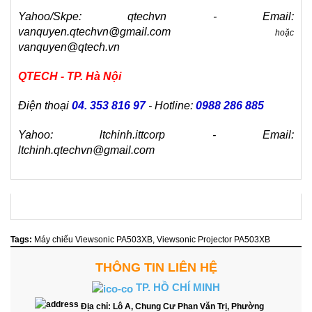
Yahoo/Skpe: qtechvn - Email:
vanquyen.qtechvn@gmail.com
hoặc
vanquyen@qtech.vn
QTECH - TP. Hà Nội
Điện thoại
04. 353 816 97
- Hotline:
0988 286 885
Yahoo: ltchinh.ittcorp - Email:
ltchinh.qtechvn@gmail.com
Tags:
Máy chiếu Viewsonic PA503XB
,
Viewsonic Projector PA503XB
THÔNG TIN LIÊN HỆ
TP. HỒ CHÍ MINH
Địa chỉ:
Lô A, Chung Cư Phan Văn Trị, Phường