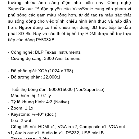
trường nhiều ánh sáng điện như hiện nay. Công nghệ
SuperColour ™ độc quyền của ViewSonic cung cấp phạm vi
phủ sóng các gam màu rộng hơn, từ đó tạo ra màu sắc thật
sự sống động cho việc trình chiếu hình ảnh thực và hấp dẫn
hơn. Người dùng có thể chiếu nội dung 3D trực tiếp từ đầu
phát 3D Blu-Ray và các thiết bị hỗ trợ HDMI được hỗ trợ trực
tiếp của dòng PA503XB.
- Công nghệ: DLP Texas Instruments
- Cường độ sáng: 3800 Ansi Lumens
- Độ phân giải: XGA (1024 x 768)
- Độ tương phản: 22.000:1
- Tuổi thọ bóng đèn: 5000/15000 (Nor/SuperEco)
- Màu hiển thị: 1.07 tỷ
- Tỷ lệ khung hình: 4:3 (Native)
- Zoom: 1.1x
- Keystone: +/-40° (dọc )
- Loa: 2 watt
- Cổng kết nối: HDMI x1, VGA in x2, Composite x1, VGA out
x1, Audio out x1, Audio in x1, RS232, USB mini B