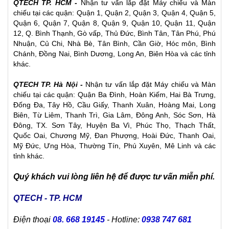
QTECH TP. HCM -
Nhận tư vấn lắp đặt
Máy chiếu
và
Màn
chiếu
tại các quận: Quận 1, Quận 2, Quận 3, Quận 4, Quận 5,
Quận 6, Quận 7, Quận 8, Quận 9, Quận 10, Quận 11, Quận
12, Q. Bình Thạnh, Gò vấp, Thủ Đức, Bình Tân, Tân Phú, Phú
Nhuận, Củ Chi, Nhà Bè, Tân Bình, Cần Giờ, Hóc môn, Bình
Chánh, Đồng Nai, Bình Dương, Long An, Biên Hòa và các tỉnh
khác.
QTECH TP. Hà Nội -
Nhận tư vấn lắp đặt Máy chiếu và Màn
chiếu tại các quận: Quận Ba Đình, Hoàn Kiếm, Hai Bà Trưng,
Đống Đa, Tây Hồ, Cầu Giấy, Thanh Xuân, Hoàng Mai, Long
Biên, Từ Liêm, Thanh Trì, Gia Lâm, Đông Anh, Sóc Sơn, Hà
Đông, TX. Sơn Tây, Huyện Ba Vì, Phúc Thọ, Thạch Thất,
Quốc Oai, Chương Mỹ, Đan Phượng, Hoài Đức, Thanh Oai,
Mỹ Đức, Ưng Hòa, Thường Tín, Phú Xuyên, Mê Linh và các
tỉnh khác.
Quý khách vui lòng liên hệ để được tư vấn miễn phí.
QTECH - TP. HCM
Điện thoại
08. 668 19145
- Hotline:
0938 747 681