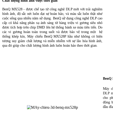
Chất lượng hình ảnh vượt thời gian
BenQ MX528 - được chế tạo từ công nghệ DLP mới với trải nghiệm
hình ảnh, độ sắc nét luôn đạt sự hoàn hảo, và màu sắc luôn thật như
cuộc sống qua nhiều năm sử dụng. BenQ sử dụng công nghệ DLP cao
cấp có khả năng phản xạ ánh sáng từ hàng triệu vi gương siêu nhỏ
được tích hơp trên chip DMD lên hệ thống bánh xe màu tiên tiến. Do
các vi gương hoàn toàn trong suốt và được bảo vệ trong một hệ
thống khép kín, Máy chiếu BenQ MX528P hầu như không có hiện
tượng suy giảm chất lượng và miễn nhiễm với sự lão hóa hình ảnh,
qua đó giúp cho chất lượng hình ảnh luôn hoàn hảo theo thời gian.
BenQ 
Máy c
DLP mớ
cho ph
động b
đầu đĩ