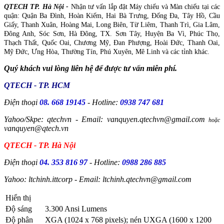
QTECH TP. Hà Nội -
Nhận tư vấn lắp đặt Máy chiếu và Màn chiếu tại các
quận: Quận Ba Đình, Hoàn Kiếm, Hai Bà Trưng, Đống Đa, Tây Hồ, Cầu
Giấy, Thanh Xuân, Hoàng Mai, Long Biên, Từ Liêm, Thanh Trì, Gia Lâm,
Đông Anh, Sóc Sơn, Hà Đông, TX. Sơn Tây, Huyện Ba Vì, Phúc Thọ,
Thạch Thất, Quốc Oai, Chương Mỹ, Đan Phượng, Hoài Đức, Thanh Oai,
Mỹ Đức, Ưng Hòa, Thường Tín, Phú Xuyên, Mê Linh và các tỉnh khác.
Quý khách vui lòng liên hệ để được tư vấn miễn phí.
QTECH - TP. HCM
Điện thoại
08. 668 19145
- Hotline:
0938 747 681
Yahoo/Skpe: qtechvn - Email: vanquyen.qtechvn@gmail.com
hoặc
vanquyen@qtech.vn
QTECH - TP. Hà Nội
Điện thoại
04. 353 816 97
- Hotline:
0988 286 885
Yahoo: ltchinh.ittcorp - Email: ltchinh.qtechvn@gmail.com
Hiển thị
Độ sáng
3.300 Ansi Lumens
Độ phân
XGA (1024 x 768 pixels); nén UXGA (1600 x 1200