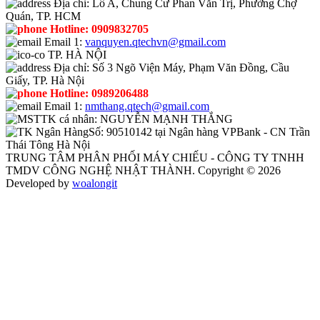
Địa chỉ:
Lô A, Chung Cư Phan Văn Trị, Phường Chợ
Quán, TP. HCM
Hotline:
0909832705
Email 1:
vanquyen.qtechvn@gmail.com
TP. HÀ NỘI
Địa chỉ:
Số 3 Ngõ Viện Máy, Phạm Văn Đồng, Cầu
Giấy, TP. Hà Nội
Hotline:
0989206488
Email 1:
nmthang.qtech@gmail.com
TK cá nhân:
NGUYỄN MẠNH THẮNG
Số:
90510142 tại Ngân hàng VPBank - CN Trần
Thái Tông Hà Nội
TRUNG TÂM PHÂN PHỐI MÁY CHIẾU - CÔNG TY TNHH
TMDV CÔNG NGHỆ NHẬT THÀNH. Copyright © 2026
Developed by
woalongit