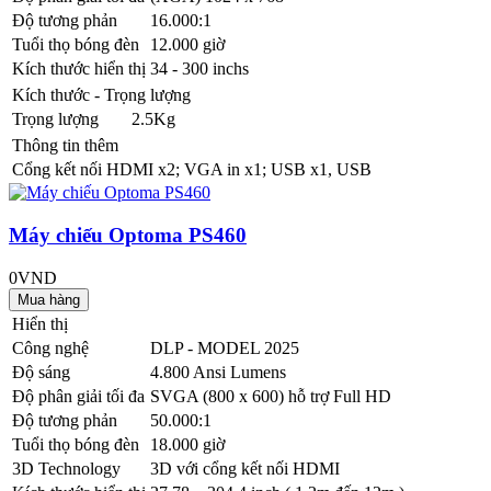
Độ tương phản
16.000:1
Tuổi thọ bóng đèn
12.000 giờ
Kích thước hiển thị
34 - 300 inchs
Kích thước - Trọng lượng
Trọng lượng
2.5Kg
Thông tin thêm
Cổng kết nối
HDMI x2; VGA in x1; USB x1, USB
Máy chiếu Optoma PS460
0VND
Hiển thị
Công nghệ
DLP - MODEL 2025
Độ sáng
4.800 Ansi Lumens
Độ phân giải tối đa
SVGA (800 x 600) hỗ trợ Full HD
Độ tương phản
50.000:1
Tuổi thọ bóng đèn
18.000 giờ
3D Technology
3D với cổng kết nối HDMI