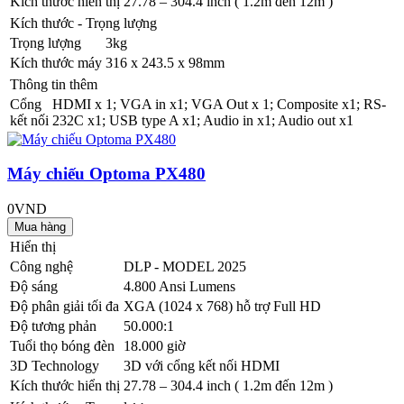
Kích thước hiển thị
27.78 – 304.4 inch ( 1.2m đến 12m )
Kích thước - Trọng lượng
Trọng lượng
3kg
Kích thước máy
316 x 243.5 x 98mm
Thông tin thêm
Cổng
HDMI x 1; VGA in x1; VGA Out x 1; Composite x1; RS-
kết nối
232C x1; USB type A x1; Audio in x1; Audio out x1
Máy chiếu Optoma PX480
0VND
Hiển thị
Công nghệ
DLP - MODEL 2025
Độ sáng
4.800 Ansi Lumens
Độ phân giải tối đa
XGA (1024 x 768) hỗ trợ Full HD
Độ tương phản
50.000:1
Tuổi thọ bóng đèn
18.000 giờ
3D Technology
3D với cổng kết nối HDMI
Kích thước hiển thị
27.78 – 304.4 inch ( 1.2m đến 12m )