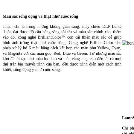
Màu sắc sống động và thật như cuộc sống
Thậm chí là trong những không gian sáng, máy chiếu DLP BenQ
luôn đạt được độ cân bằng sáng tối ưu và màu sắc chính xác, thêm
vào đó, công nghệ BrilliantColor™ còn cải thiện màu sắc để giúp
hình ảnh trông thật như cuộc sống. Công nghệ BrilliantColor cho
phép xử lý hệ 6 màu bằng cách kết hợp các màu phụ Yellow, Cyan,
và Magenta với các màu gốc Red, Blue và Green. Từ những màu sắc
Máy 
khó để tái tạo như màu lục lam và màu vàng nhẹ, cho đến tất cả mọi
thứ trên bài thuyết trình của bạn, đều được trình diễn một cách tinh
khiết, sống động y như cuộc sống.
LampS
Chi ph
chi p