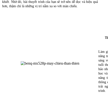
khiết. Nhờ đó, bài thuyết trình của bạn sẽ trở nên dễ đọc và hiệu quả
hơn, thậm chí là những vị trí nằm xa so với màn chiếu.
Ti
Làm gi
năng t
sáng v
tuổi t
hảo n
học và
năng t
thông 
trải n
trình.