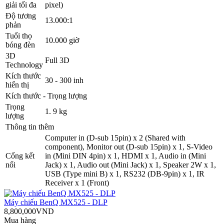
giải tối đa
pixel)
Độ tương
13.000:1
phản
Tuổi thọ
10.000 giờ
bóng đèn
3D
Full 3D
Technology
Kích thước
30 - 300 inh
hiển thị
Kích thước - Trọng lượng
Trọng
1. 9 kg
lượng
Thông tin thêm
Computer in (D-sub 15pin) x 2 (Shared with
component), Monitor out (D-sub 15pin) x 1, S-Video
Cổng kết
in (Mini DIN 4pin) x 1, HDMI x 1, Audio in (Mini
nối
Jack) x 1, Audio out (Mini Jack) x 1, Speaker 2W x 1,
USB (Type mini B) x 1, RS232 (DB-9pin) x 1, IR
Receiver x 1 (Front) ‎
Máy chiếu BenQ MX525 - DLP
8,800,000VND
Mua hàng