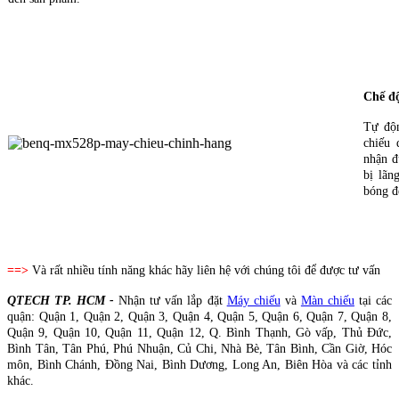
Chế đ
Tự độ
chiếu 
nhận đ
bị lãn
bóng đ
==>
Và rất nhiều tính năng khác hãy liên hệ với chúng tôi để được tư vấn
QTECH TP. HCM -
Nhận tư vấn lắp đặt
Máy chiếu
và
Màn chiếu
tại các
quận: Quận 1, Quận 2, Quận 3, Quận 4, Quận 5, Quận 6, Quận 7, Quận 8,
Quận 9, Quận 10, Quận 11, Quận 12, Q. Bình Thạnh, Gò vấp, Thủ Đức,
Bình Tân, Tân Phú, Phú Nhuận, Củ Chi, Nhà Bè, Tân Bình, Cần Giờ, Hóc
môn, Bình Chánh, Đồng Nai, Bình Dương, Long An, Biên Hòa và các tỉnh
khác.