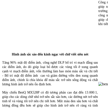
Công n
giúp n
trường
công n
giúp c
khi ti
Hình ảnh sắc sảo đến kinh ngạc với chữ viết siêu nét
Tăng 96% mật độ điểm ảnh, công nghệ DLP bố trí vi mạch đằng sau
các điểm ảnh, do đó giúp loại bỏ được các vùng tối ở xung quanh
cạnh vi mạch điểm ảnh, vốn thường làm hao mòn màu sắc và chi tiết
- Bố trí mật độ điểm ảnh cao và giảm đường viền đen xung quanh
điểm ảnh, chính là chìa khóa để màu sắc trở nên sống động và chất
lượng hình ảnh trở nên ổn định hơn.
Máy chiếu BenQ MX528P có độ tương phản cao đạt đến 13.000:1,
giúp cho các dòng chữ nhỏ trở nên sắc sảo hơn, các đường nét trở nên
tinh tế và vùng tối trở nên chi tiết hơn. Một màu đen sâu hơn và chất
lượng đồng đều hơn sẽ giúp cho hình ảnh trở nên rõ ràng và tinh