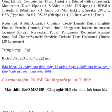
Cổng kết nối:
Computer in (D-sub 15pin) x 2 (Shared with component),
Monitor out (D-sub 15pin) x 1, S-Video in (Mini DIN 4pin) x 1, HDMI x
1, Audio in (Mini Jack) x 1, Audio out (Mini Jack) x 1, Speaker 2W x 1,
USB (Type mini B) x 1, RS232 (DB-9pin) x 1, IR Receiver x 1 (Front) ‎
Ngôn ngữ: Arabic/Bulgarian/ Croatian/ Czech/ Danish/ Dutch/ English/
Finnish/ French/ German/ Greek/ Hindi/ Hungarian/ Italian/ Indonesian/
Japanese/ Korean/ Norwegian/ Polish/ Portuguese/ Romanian/ Russian/
Simplified Chinese/Spanish/ Swedish/ Turkish/ Thai/ Traditional Chinese
(28 Languages) ‎
Trọng lượng: 1.9kg
Kích thước: 283 x 88.7 x 222 mm
Bảo hành: 24 tháng cho thân máy, 12 tháng hoặc 1.000h cho bóng đèn (
Bảo hành siêu tốc trong vòng 48h)
Gía chưa bao gồm 10% VAT, Giao hàng miễn phí tại TP. HCM
Máy chiếu BenQ MX528P - Công nghệ DLP cho hình ảnh hoàn hảo