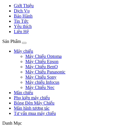
Giới Thiệu
Dịch Vụ
Bảo Hành
Tin Tức
Yêu thích
Liên Hệ
Sản Phẩm
Máy chiếu
Máy Chiếu Optoma
Máy Chiếu Epson
Máy Chiếu BenQ
Máy Chiếu Panasonic
Máy Chiếu Sony
Máy chiếu Infocus
Máy Chiếu Nec
Màn chiếu
Phụ kiện máy chiếu
Bóng Đèn Máy Chiếu
Màn hình tương tác
Tư vấn mua máy chiếu
Danh Mục