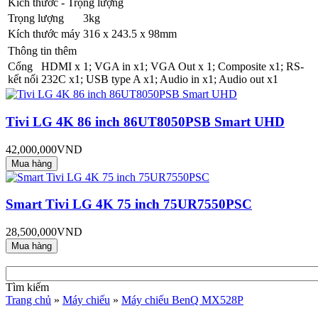
Kích thước - Trọng lượng
Trọng lượng
3kg
Kích thước máy
316 x 243.5 x 98mm
Thông tin thêm
Cổng
HDMI x 1; VGA in x1; VGA Out x 1; Composite x1; RS-
kết nối
232C x1; USB type A x1; Audio in x1; Audio out x1
Tivi LG 4K 86 inch 86UT8050PSB Smart UHD
42,000,000VND
Smart Tivi LG 4K 75 inch 75UR7550PSC
28,500,000VND
Tìm kiếm
Trang chủ
»
Máy chiếu
»
Máy chiếu BenQ MX528P