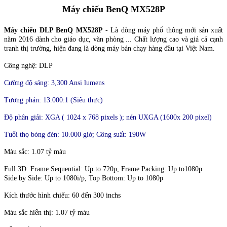
Máy chiếu BenQ MX528P
Máy chiếu DLP BenQ MX528P
- Là dòng máy phổ thông mới sản xuất
năm 2016 dành cho giáo dục, văn phòng ... Chất lượng cao và giá cả cạnh
tranh thị trường, hiện đang là dòng máy bán chạy hàng đầu tại Việt Nam.
Công nghệ: DLP
Cường độ sáng: 3,300 Ansi lumens
Tương phản: 13.000:1 (Siêu thực)
Độ phân giải: XGA ( 1024 x 768 pixels ); nén UXGA (1600x 200 pixel)
Tuổi thọ bóng đèn: 10.000 giờ; Công suất: 190W
Màu sắc: 1.07 tỷ màu
Full 3D: Frame Sequential: Up to 720p, Frame Packing: Up to1080p
Side by Side: Up to 1080i/p, Top Bottom: Up to 1080p‎
Kích thước hình chiếu: 60 đến 300 inchs
Màu sắc hiển thị: 1.07 tỷ màu