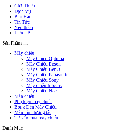
Giới Thiệu
Dịch Vụ
Bảo Hành
Tin Tức
Yêu thích
Liên Hệ
Sản Phẩm
Máy chiếu
Máy Chiếu Optoma
Máy Chiếu Epson
Máy Chiếu BenQ
Máy Chiếu Panasonic
Máy Chiếu Sony
Máy chiếu Infocus
Máy Chiếu Nec
Màn chiếu
Phụ kiện máy chiếu
Bóng Đèn Máy Chiếu
Màn hình tương tác
Tư vấn mua máy chiếu
Danh Mục