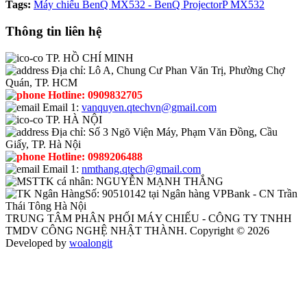
Tags:
Máy chiếu BenQ MX532 - BenQ ProjectorP MX532
Thông tin liên hệ
TP. HỒ CHÍ MINH
Địa chỉ:
Lô A, Chung Cư Phan Văn Trị, Phường Chợ
Quán, TP. HCM
Hotline:
0909832705
Email 1:
vanquyen.qtechvn@gmail.com
TP. HÀ NỘI
Địa chỉ:
Số 3 Ngõ Viện Máy, Phạm Văn Đồng, Cầu
Giấy, TP. Hà Nội
Hotline:
0989206488
Email 1:
nmthang.qtech@gmail.com
TK cá nhân:
NGUYỄN MẠNH THẮNG
Số:
90510142 tại Ngân hàng VPBank - CN Trần
Thái Tông Hà Nội
TRUNG TÂM PHÂN PHỐI MÁY CHIẾU - CÔNG TY TNHH
TMDV CÔNG NGHỆ NHẬT THÀNH. Copyright © 2026
Developed by
woalongit