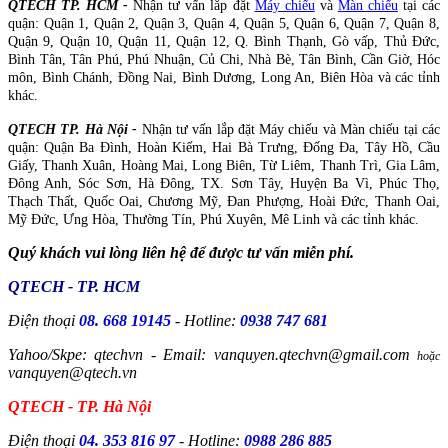
QTECH TP. HCM -
Nhận tư vấn lắp đặt
Máy chiếu
và
Màn chiếu
tại các
quận: Quận 1, Quận 2, Quận 3, Quận 4, Quận 5, Quận 6, Quận 7, Quận 8,
Quận 9, Quận 10, Quận 11, Quận 12, Q. Bình Thạnh, Gò vấp, Thủ Đức,
Bình Tân, Tân Phú, Phú Nhuận, Củ Chi, Nhà Bè, Tân Bình, Cần Giờ, Hóc
môn, Bình Chánh, Đồng Nai, Bình Dương, Long An, Biên Hòa và các tỉnh
khác.
QTECH TP. Hà Nội -
Nhận tư vấn lắp đặt Máy chiếu và Màn chiếu tại các
quận: Quận Ba Đình, Hoàn Kiếm, Hai Bà Trưng, Đống Đa, Tây Hồ, Cầu
Giấy, Thanh Xuân, Hoàng Mai, Long Biên, Từ Liêm, Thanh Trì, Gia Lâm,
Đông Anh, Sóc Sơn, Hà Đông, TX. Sơn Tây, Huyện Ba Vì, Phúc Thọ,
Thạch Thất, Quốc Oai, Chương Mỹ, Đan Phượng, Hoài Đức, Thanh Oai,
Mỹ Đức, Ưng Hòa, Thường Tín, Phú Xuyên, Mê Linh và các tỉnh khác.
Quý khách vui lòng liên hệ để được tư vấn miễn phí.
QTECH - TP. HCM
Điện thoại
08. 668 19145
- Hotline:
0938 747 681
Yahoo/Skpe: qtechvn - Email: vanquyen.qtechvn@gmail.com
hoặc
vanquyen@qtech.vn
QTECH - TP. Hà Nội
Điện thoại
04. 353 816 97
- Hotline:
0988 286 885