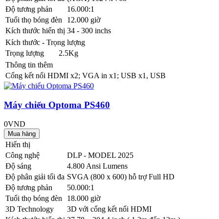
Độ tương phản
16.000:1
Tuổi thọ bóng đèn
12.000 giờ
Kích thước hiển thị
34 - 300 inchs
Kích thước - Trọng lượng
Trọng lượng
2.5Kg
Thông tin thêm
Cổng kết nối
HDMI x2; VGA in x1; USB x1, USB
Máy chiếu Optoma PS460
0VND
Hiển thị
Công nghệ
DLP - MODEL 2025
Độ sáng
4.800 Ansi Lumens
Độ phân giải tối đa
SVGA (800 x 600) hỗ trợ Full HD
Độ tương phản
50.000:1
Tuổi thọ bóng đèn
18.000 giờ
3D Technology
3D với cổng kết nối HDMI