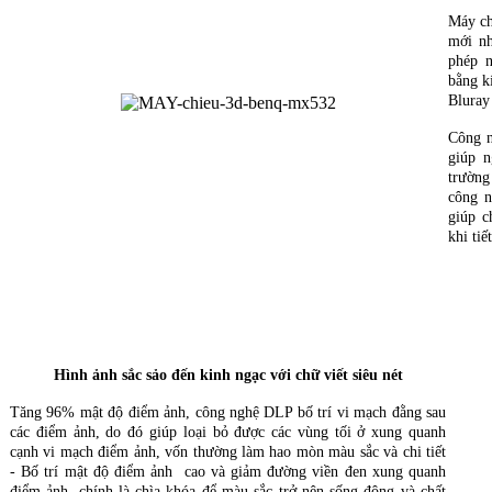
Máy ch
mới nh
phép n
bằng k
Bluray
Công n
giúp n
trường
công n
giúp c
khi ti
Hình ảnh sắc sảo đến kinh ngạc với chữ viết siêu nét
Tăng 96% mật độ điểm ảnh, công nghệ DLP bố trí vi mạch đằng sau
các điểm ảnh, do đó giúp loại bỏ được các vùng tối ở xung quanh
cạnh vi mạch điểm ảnh, vốn thường làm hao mòn màu sắc và chi tiết
- Bố trí mật độ điểm ảnh cao và giảm đường viền đen xung quanh
điểm ảnh, chính là chìa khóa để màu sắc trở nên sống động và chất