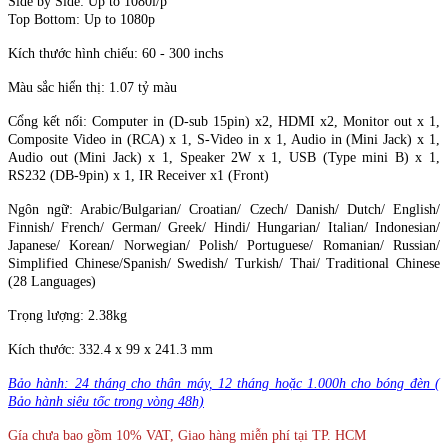
Side by Side: Up to 1080i/p
Top Bottom: Up to 1080p‎
Kích thước hình chiếu: 60 - 300 inchs
Màu sắc hiển thị: 1.07 tỷ màu
Cổng kết nối:
Computer in (D-sub 15pin) x2, HDMI x2, Monitor out x 1,
Composite Video in (RCA) x 1, S-Video in x 1, Audio in (Mini Jack) x 1,
Audio out (Mini Jack) x 1, Speaker 2W x 1, USB (Type mini B) x 1,
RS232 (DB-9pin) x 1, IR Receiver x1 (Front)‎‎
Ngôn ngữ: Arabic/Bulgarian/ Croatian/ Czech/ Danish/ Dutch/ English/
Finnish/ French/ German/ Greek/ Hindi/ Hungarian/ Italian/ Indonesian/
Japanese/ Korean/ Norwegian/ Polish/ Portuguese/ Romanian/ Russian/
Simplified Chinese/Spanish/ Swedish/ Turkish/ Thai/ Traditional Chinese
(28 Languages) ‎
Trọng lượng: 2.38kg
Kích thước: 332.4 x 99 x 241.3 mm
Bảo hành: 24 tháng cho thân máy, 12 tháng hoặc 1.000h cho bóng đèn (
Bảo hành siêu tốc trong vòng 48h)
Gía chưa bao gồm 10% VAT, Giao hàng miễn phí tại TP. HCM