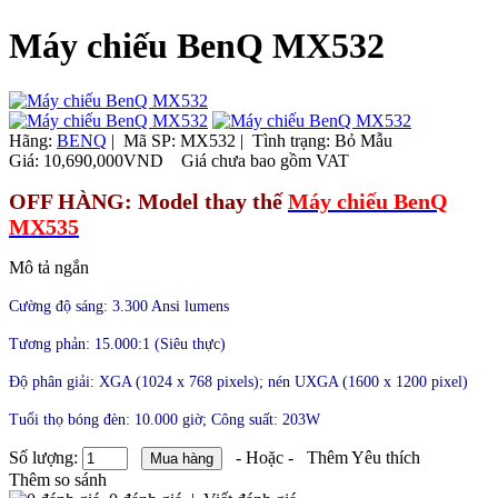
Máy chiếu BenQ MX532
Hãng:
BENQ
|
Mã SP:
MX532 |
Tình trạng:
Bỏ Mẫu
Giá:
10,690,000VND
Giá chưa bao gồm VAT
OFF HÀNG: Model thay thế
Máy chiếu BenQ
MX535
Mô tả ngắn
Cường độ sáng: 3.300 Ansi lumens
Tương phản: 15.000:1 (Siêu thực)
Độ phân giải: XGA (1024 x 768 pixels); nén UXGA (1600 x 1200 pixel)
Tuổi thọ bóng đèn: 10.000 giờ; Công suất: 203W
Số lượng:
- Hoặc -
Thêm Yêu thích
Thêm so sánh