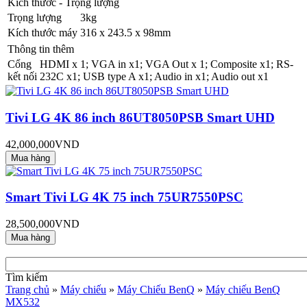
Kích thước - Trọng lượng
Trọng lượng
3kg
Kích thước máy
316 x 243.5 x 98mm
Thông tin thêm
Cổng
HDMI x 1; VGA in x1; VGA Out x 1; Composite x1; RS-
kết nối
232C x1; USB type A x1; Audio in x1; Audio out x1
Tivi LG 4K 86 inch 86UT8050PSB Smart UHD
42,000,000VND
Smart Tivi LG 4K 75 inch 75UR7550PSC
28,500,000VND
Tìm kiếm
Trang chủ
»
Máy chiếu
»
Máy Chiếu BenQ
»
Máy chiếu BenQ
MX532