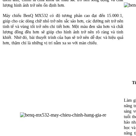
lượng hình ảnh trở nên ổn định hơn.
Máy chiếu BenQ MX532 có độ tương phản cao đạt đến 15.000:1,
giúp cho các dòng chữ nhỏ trở nên sắc sảo hơn, các đường nét trở nên
tinh tế và vùng tối trở nên chi tiết hơn. Một màu đen sâu hơn và chất
lượng đồng đều hơn sẽ giúp cho hình ảnh trở nên rõ ràng và tinh
khiết. Nhờ đó, bài thuyết trình của bạn sẽ trở nên dễ đọc và hiệu quả
hơn, thậm chí là những vị trí nằm xa so với màn chiếu.
Ti
Làm gi
năng t
sáng v
tuổi t
hảo n
học và
năng t