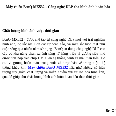
Máy chiếu BenQ MX532 - Công nghệ DLP cho hình ảnh hoàn hảo
Chất lượng hình ảnh vượt thời gian
BenQ MX532 - được chế tạo từ công nghệ DLP mới với trải nghiệm
hình ảnh, độ sắc nét luôn đạt sự hoàn hảo, và màu sắc luôn thật như
cuộc sống qua nhiều năm sử dụng. BenQ sử dụng công nghệ DLP cao
cấp có khả năng phản xạ ánh sáng từ hàng triệu vi gương siêu nhỏ
được tích hơp trên chip DMD lên hệ thống bánh xe màu tiên tiến. Do
các vi gương hoàn toàn trong suốt và được bảo vệ trong một hệ
thống khép kín,
Máy chiếu BenQ MX532
hầu như không có hiện
tượng suy giảm chất lượng và miễn nhiễm với sự lão hóa hình ảnh,
qua đó giúp cho chất lượng hình ảnh luôn hoàn hảo theo thời gian.
BenQ 