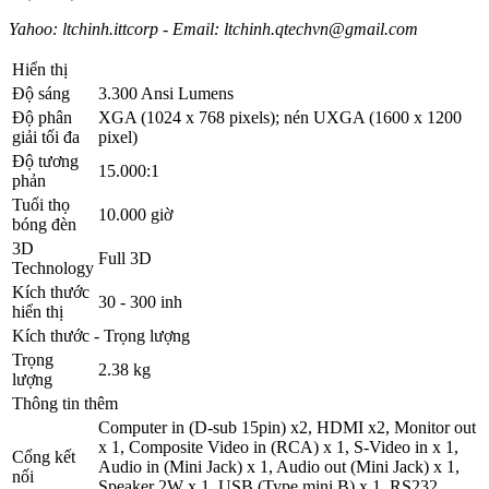
Yahoo: ltchinh.ittcorp - Email: ltchinh.qtechvn@gmail.com
Hiển thị
Độ sáng
3.300 Ansi Lumens
Độ phân
XGA (1024 x 768 pixels); nén UXGA (1600 x 1200
giải tối đa
pixel)
Độ tương
15.000:1
phản
Tuổi thọ
10.000 giờ
bóng đèn
3D
Full 3D
Technology
Kích thước
30 - 300 inh
hiển thị
Kích thước - Trọng lượng
Trọng
2.38 kg
lượng
Thông tin thêm
Computer in (D-sub 15pin) x2, HDMI x2, Monitor out
x 1, Composite Video in (RCA) x 1, S-Video in x 1,
Cổng kết
Audio in (Mini Jack) x 1, Audio out (Mini Jack) x 1,
nối
Speaker 2W x 1, USB (Type mini B) x 1, RS232