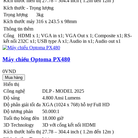
Kích thước hiển thị
27.78 – 304.4 inch ( 1.2m đến 12m )
Kích thước - Trọng lượng
Trọng lượng
3kg
Kích thước máy
316 x 243.5 x 98mm
Thông tin thêm
Cổng
HDMI x 1; VGA in x1; VGA Out x 1; Composite x1; RS-
kết nối
232C x1; USB type A x1; Audio in x1; Audio out x1
Máy chiếu Optoma PX480
0VND
Hiển thị
Công nghệ
DLP - MODEL 2025
Độ sáng
4.800 Ansi Lumens
Độ phân giải tối đa
XGA (1024 x 768) hỗ trợ Full HD
Độ tương phản
50.000:1
Tuổi thọ bóng đèn
18.000 giờ
3D Technology
3D với cổng kết nối HDMI
Kích thước hiển thị
27.78 – 304.4 inch ( 1.2m đến 12m )