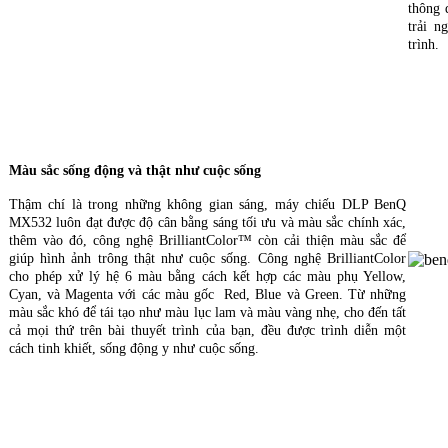
thông 
trải n
trình.
Màu sắc sống động và thật như cuộc sống
Thậm chí là trong những không gian sáng, máy chiếu DLP BenQ
MX532 luôn đạt được độ cân bằng sáng tối ưu và màu sắc chính xác,
thêm vào đó, công nghệ BrilliantColor™ còn cải thiện màu sắc để
giúp hình ảnh trông thật như cuộc sống. Công nghệ BrilliantColor
cho phép xử lý hệ 6 màu bằng cách kết hợp các màu phụ Yellow,
Cyan, và Magenta với các màu gốc Red, Blue và Green. Từ những
Máy 
màu sắc khó để tái tạo như màu lục lam và màu vàng nhẹ, cho đến tất
cả mọi thứ trên bài thuyết trình của bạn, đều được trình diễn một
cách tinh khiết, sống động y như cuộc sống.