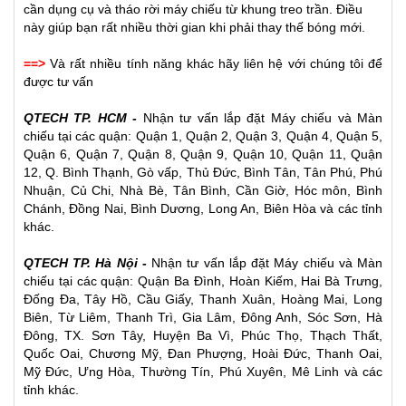
cần dụng cụ và tháo rời máy chiếu từ khung treo trần. Điều
này giúp bạn rất nhiều thời gian khi phải thay thế bóng mới.
==>
Và rất nhiều tính năng khác hãy liên hệ với chúng tôi để
được tư vấn
QTECH TP. HCM -
Nhận tư vấn lắp đặt
Máy chiếu
và
Màn
chiếu
tại các quận: Quận 1, Quận 2, Quận 3, Quận 4, Quận 5,
Quận 6, Quận 7, Quận 8, Quận 9, Quận 10, Quận 11, Quận
12, Q. Bình Thạnh, Gò vấp, Thủ Đức, Bình Tân, Tân Phú, Phú
Nhuận, Củ Chi, Nhà Bè, Tân Bình, Cần Giờ, Hóc môn, Bình
Chánh, Đồng Nai, Bình Dương, Long An, Biên Hòa và các tỉnh
khác.
QTECH TP. Hà Nội -
Nhận tư vấn lắp đặt Máy chiếu và Màn
chiếu tại các quận: Quận Ba Đình, Hoàn Kiếm, Hai Bà Trưng,
Đống Đa, Tây Hồ, Cầu Giấy, Thanh Xuân, Hoàng Mai, Long
Biên, Từ Liêm, Thanh Trì, Gia Lâm, Đông Anh, Sóc Sơn, Hà
Đông, TX. Sơn Tây, Huyện Ba Vì, Phúc Thọ, Thạch Thất,
Quốc Oai, Chương Mỹ, Đan Phượng, Hoài Đức, Thanh Oai,
Mỹ Đức, Ưng Hòa, Thường Tín, Phú Xuyên, Mê Linh và các
tỉnh khác.