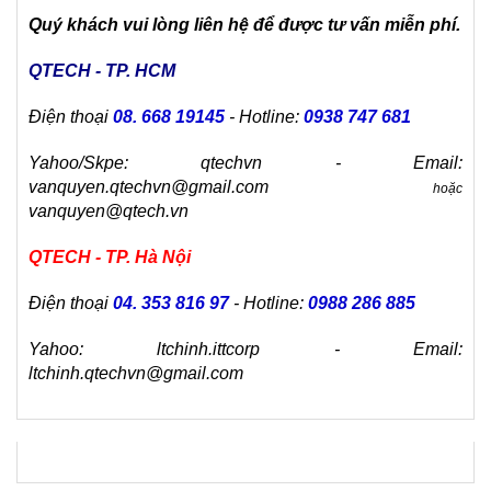
Quý khách vui lòng liên hệ để được tư vấn miễn phí.
QTECH - TP. HCM
Điện thoại
08. 668 19145
- Hotline:
0938 747 681
Yahoo/Skpe: qtechvn - Email:
vanquyen.qtechvn@gmail.com
hoặc
vanquyen@qtech.vn
QTECH - TP. Hà Nội
Điện thoại
04. 353 816 97
- Hotline:
0988 286 885
Yahoo: ltchinh.ittcorp - Email:
ltchinh.qtechvn@gmail.com