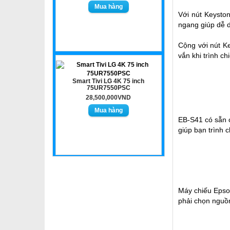
Với nút Keyston
ngang giúp dễ d
Cộng với nút K
vắn khi trình c
Smart Tivi LG 4K 75 inch
75UR7550PSC
28,500,000VND
EB-S41 có sẵn c
giúp bạn trình
Máy chiếu Epson
phải chọn nguồn