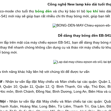
Công nghệ New lamp kéo dài tuổi th
Eco-mode cho tuổi thọ
bóng đèn
và chu kỳ bảo trì bộ
lọc khí
kéo dài
S41 mới này sẽ giúp bạn rất nhiều chi thi thay bóng mới, giúp bạn tiết 
Dễ dàng thay bóng đèn EB-S41
èn lắp trên mặt của
máy chiếu epson EB-S41
,
bạn dễ dàng thay bóng ng
hay thế nhanh chóng không cần dụng cụ và tháo rời máy chiếu từ khung
hế bóng mới.
u tính năng khác hãy liên hệ với chúng tôi để được tư vấn
M -
Nhận tư vấn lắp đặt
Máy chiếu
và
Màn chiếu
tại các quận: Quận 1
, Quận 10, Quận 11, Quận 12, Q. Bình Thạnh, Gò vấp, Thủ Đức, Bì
Hóc môn, Bình Chánh, Đồng Nai, Bình Dương, Long An, Biên Hòa và cá
Nội -
Nhận tư vấn lắp đặt Máy chiếu và Màn chiếu tại các quận: Qu
Thanh Xuân, Hoàng Mai, Long Biên, Từ Liêm, Thanh Trì, Gia Lâm, Đ