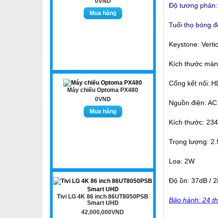
0VND
Độ tương phản:
Tuổi thọ bóng đ
Keystone: Verti
Kích thước màn
Cổng kết nối:
HD
Máy chiếu Optoma PX480
0VND
Nguồn điện: AC
Kích thước: 23
Trọng lượng: 2.
Loa: 2W
Độ ồn: 37dB / 
Tivi LG 4K 86 inch 86UT8050PSB
Bảo hành: 24 th
Smart UHD
42,000,000VND