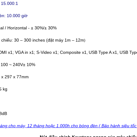
 15.000:1
èn: 10.000 giờ
cal / Horizontal - ± 30%/± 30%
 chiếu: 30 – 300 inches (đặt máy 1m – 12m
)
MI x1; VGA in x1; S-Video x1; Composite x1,
USB Type A x1, USB Typ
 100 ~ 240V± 10%
4 x 297 x 77mm
5 kg
28dB
áng cho máy, 12 tháng hoặc 1.000h cho bóng đèn ( Bảo hành siêu tốc