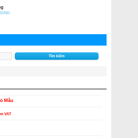
ng
- 0VND
Tìm kiếm
ỏ Mẫu
ồm VAT