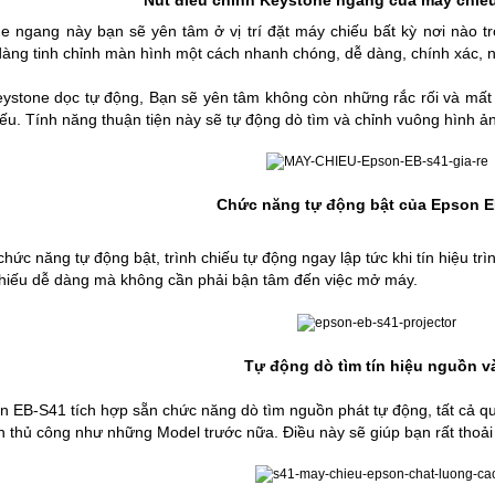
Nút điều chỉnh Keystone ngang
của máy chiế
e ngang này bạn sẽ yên tâm ở vị trí đặt máy chiếu bất kỳ nơi nào tr
àng tinh chỉnh màn hình một cách nhanh chóng, dễ dàng, chính xác, 
eystone dọc tự động, Bạn sẽ yên tâm không còn những rắc rối và mất 
hiếu. Tính năng thuận tiện này sẽ tự động dò tìm và chỉnh vuông hình ả
Chức năng tự động bật của Epson 
hức năng tự động bật, trình chiếu tự động ngay lập tức khi tín hiệu tr
 chiếu dễ dàng mà không cần phải bận tâm đến việc mở máy.
Tự động dò tìm tín hiệu nguồn v
 EB-S41 tích hợp sẵn chức năng dò tìm nguồn phát tự động, tất cả quá
 thủ công như những Model trước nữa. Điều này sẽ giúp bạn rất thoải m