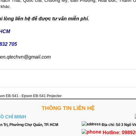
 Thạch Thất, Quốc Oai, Chương Mỹ, Đan Phượng, Hoài Đức, Thanh 
 khác.
 lòng liên hệ để được tư vấn miễn phí.
 HCM
832 705
yen.qtechvn@gmail.com
on EB-S41 - Epson EB-S41 Projector
THÔNG TIN LIÊN HỆ
HỒ CHÍ MINH
n Trị, Phường Chợ Quán, TP. HCM
Địa chỉ:
Số 3 Ngõ Vi
Hotline:
09892