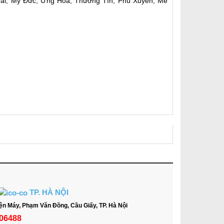
Oai, Mỹ Đức, Ưng Hòa, Thường Tín, Phú Xuyên, Mê
TP. HÀ NỘI
ện Máy, Phạm Văn Đồng, Cầu Giấy, TP. Hà Nội
06488