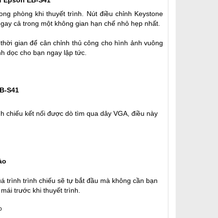
u Epson EB-S41
ong phòng khi thuyết trình. Nút điều chỉnh Keystone
ngay cả trong một không gian hạn chế nhỏ hẹp nhất.
thời gian để cân chỉnh thủ công cho hình ảnh vuông
nh dọc cho bạn ngay lập tức.
EB-S41
ình chiếu kết nối được dò tìm qua
dây VGA
, điều này
ào
 trình trình chiếu sẽ tự bắt đầu mà không cần bạn
ái trước khi thuyết trình.