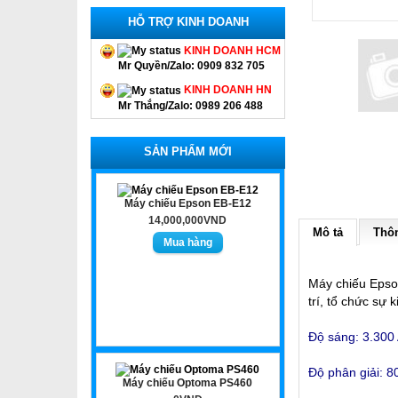
HỖ TRỢ KINH DOANH
KINH DOANH HCM
Mr Quyền/Zalo: 0909 832 705
KINH DOANH HN
Mr Thắng/Zalo: 0989 206 488
SẢN PHẨM MỚI
Máy chiếu Epson EB-E12
14,000,000VND
Mô tả
Thôn
Máy chiếu Epso
trí, tổ chức sự 
Độ sáng: 3.300
Độ phân giải: 
Máy chiếu Optoma PS460