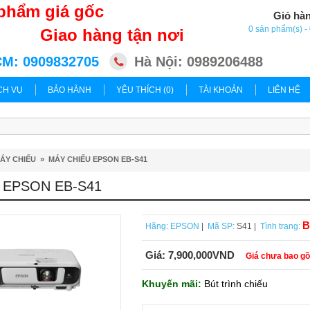
phẩm giá gốc
Giỏ hà
0 sản phẩm(s) 
Giao hàng tận nơi
M: 0909832705
Hà Nội: 0989206488
CH VỤ
BẢO HÀNH
YÊU THÍCH (0)
TÀI KHOẢN
LIÊN HỆ
ÁY CHIẾU
»
MÁY CHIẾU EPSON EB-S41
 EPSON EB-S41
B
Hãng:
EPSON
|
Mã SP:
S41 |
Tình trạng:
Giá:
7,900,000VND
Giá chưa bao g
Khuyến mãi:
Bút trình chiếu