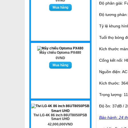
0VND
Độ phân giải: F
Độ tương phản:
Tỷ lệ khung hìn
Tuổi thọ bóng đ
Kích thước màn 
Máy chiếu Optoma PX480
0VND
Cổng kết nối: H
Nguồn điện: AC
Kích thước: 36
Trọng lượng: 11
Độ ồn: 37dB / 
Tivi LG 4K 86 inch 86UT8050PSB
Bảo hành: 24 th
Smart UHD
42,000,000VND