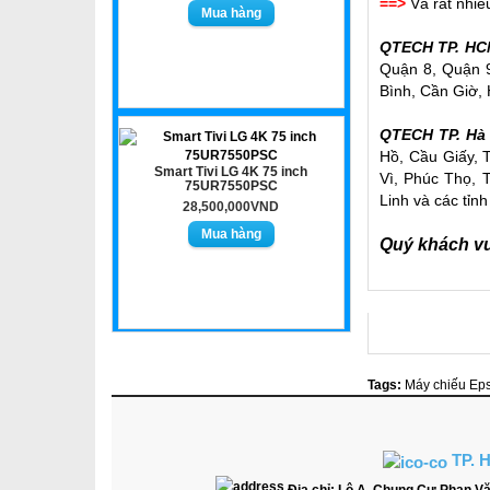
==>
Và rất nhiề
QTECH TP. HC
Quận 8, Quận 9
Bình, Cần Giờ, 
QTECH TP. Hà 
Hồ, Cầu Giấy, 
Smart Tivi LG 4K 75 inch
Vì, Phúc Thọ,
75UR7550PSC
Linh và các tỉnh
28,500,000VND
Quý khách vui
Tags:
Máy chiếu Ep
TP. 
Địa chỉ:
Lô A, Chung Cư Phan Vă