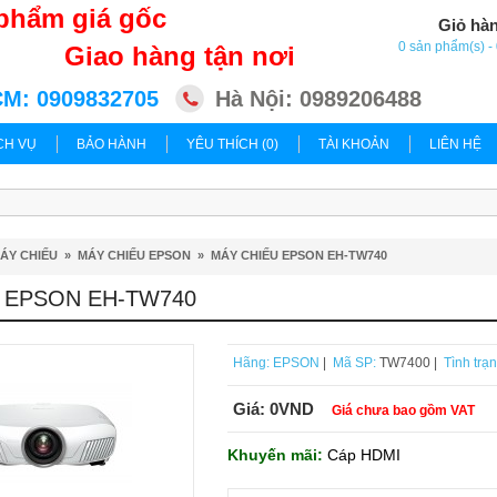
phẩm giá gốc
Giỏ hà
0 sản phẩm(s) 
Giao hàng tận nơi
M: 0909832705
Hà Nội: 0989206488
CH VỤ
BẢO HÀNH
YÊU THÍCH (0)
TÀI KHOẢN
LIÊN HỆ
ÁY CHIẾU
»
MÁY CHIẾU EPSON
»
MÁY CHIẾU EPSON EH-TW740
 EPSON EH-TW740
Hãng:
EPSON
|
Mã SP:
TW7400 |
Tình trạn
Giá:
0VND
Giá chưa bao gồm VAT
Khuyến mãi:
Cáp HDMI