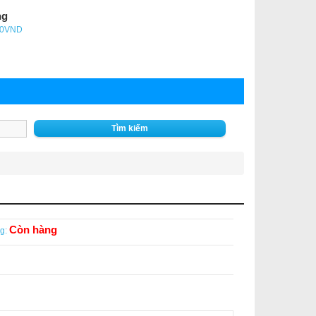
ng
- 0VND
Tìm kiếm
Còn hàng
g: