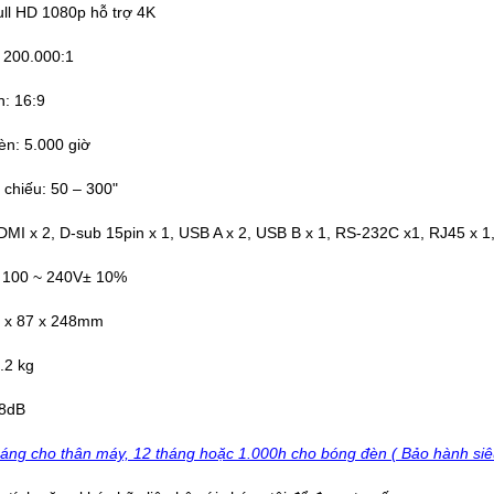
ull HD 1080p hỗ trợ 4K
 200.000:1
h: 16:9
èn: 5.000 giờ
chiếu: 50 – 300"
DMI x 2, D-sub 15pin x 1, USB A x 2, USB B x 1, RS-232C x1, RJ45 x 1, 
 100 ~ 240V± 10%
4 x 87 x 248mm
.2 kg
28dB
áng cho thân máy, 12 tháng hoặc 1.000h cho bóng đèn ( Bảo hành siê