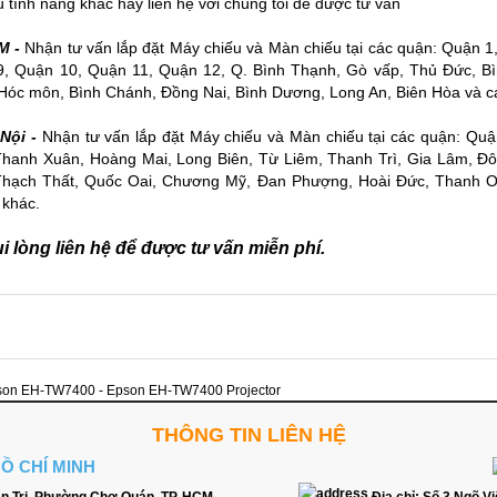
u tính năng khác hãy liên hệ với chúng tôi để được tư vấn
M -
Nhận tư vấn lắp đặt
Máy chiếu
và
Màn chiếu
tại các quận: Quận 1
, Quận 10, Quận 11, Quận 12, Q. Bình Thạnh, Gò vấp, Thủ Đức, Bì
Hóc môn, Bình Chánh, Đồng Nai, Bình Dương, Long An, Biên Hòa và cá
Nội -
Nhận tư vấn lắp đặt Máy chiếu và Màn chiếu tại các quận: Qu
Thanh Xuân, Hoàng Mai, Long Biên, Từ Liêm, Thanh Trì, Gia Lâm, Đ
 Thạch Thất, Quốc Oai, Chương Mỹ, Đan Phượng, Hoài Đức, Thanh 
 khác.
 lòng liên hệ để được tư vấn miễn phí.
son EH-TW7400 - Epson EH-TW7400 Projector
THÔNG TIN LIÊN HỆ
HỒ CHÍ MINH
n Trị, Phường Chợ Quán, TP. HCM
Địa chỉ:
Số 3 Ngõ Vi