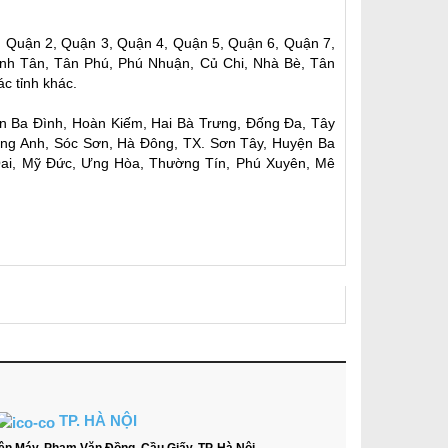
, Quận 2, Quận 3, Quận 4, Quận 5, Quận 6, Quận 7,
nh Tân, Tân Phú, Phú Nhuận, Củ Chi, Nhà Bè, Tân
c tỉnh khác.
ận Ba Đình, Hoàn Kiếm, Hai Bà Trưng, Đống Đa, Tây
ông Anh, Sóc Sơn, Hà Đông, TX. Sơn Tây, Huyện Ba
Oai, Mỹ Đức, Ưng Hòa, Thường Tín, Phú Xuyên, Mê
TP. HÀ NỘI
ện Máy, Phạm Văn Đồng, Cầu Giấy, TP. Hà Nội