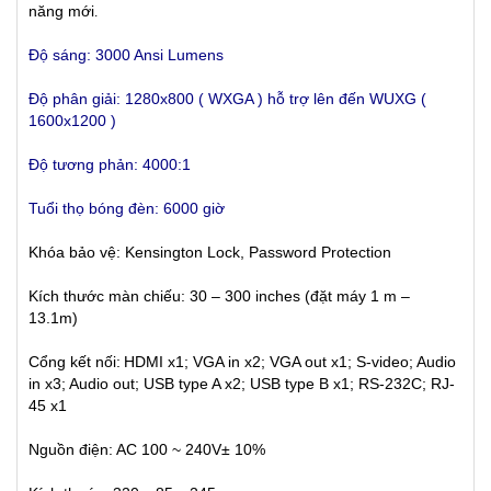
năng mới
.
Độ sáng: 3000 Ansi Lumens
Độ phân giải: 1280x800 ( WXGA )
hỗ trợ lên đến WUXG (
1600x1200 )
Độ tương phản: 4000:1
Tuổi thọ bóng đèn: 6000 giờ
Khóa bảo vệ: Kensington Lock, Password Protection
Kích thước màn chiếu: 30 – 300 inches (đặt máy 1 m –
13.1m)
Cổng kết nối:
HDMI x1; VGA in x2; VGA out x1; S-video; Audio
in x3; Audio out; USB type A x2; USB type B x1; RS-232C; RJ-
45 x1
Nguồn điện: AC 100 ~ 240V± 10%