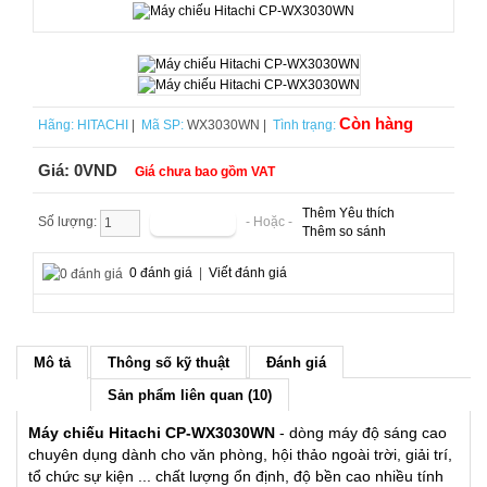
Còn hàng
Hãng:
HITACHI
|
Mã SP:
WX3030WN |
Tình trạng:
Giá:
0VND
Giá chưa bao gồm VAT
Thêm Yêu thích
Số lượng:
- Hoặc -
Thêm so sánh
0 đánh giá
|
Viết đánh giá
Mô tả
Thông số kỹ thuật
Đánh giá
Sản phẩm liên quan (10)
Máy chiếu Hitachi CP-WX3030WN
- dòng máy độ sáng cao
chuyên dụng dành cho văn phòng, hội thảo ngoài trời, giải trí,
tổ chức sự kiện ... chất lượng ổn định, độ bền cao nhiều tính