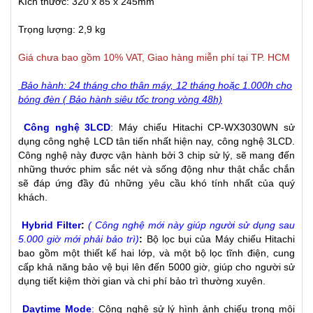
Kích thước: 320 x 85 x 245mm
Trọng lượng: 2,9 kg
Giá chưa bao gồm 10% VAT, Giao hàng miễn phí tại TP. HCM
Bảo hành: 24 tháng cho thân máy, 12 tháng hoặc 1.000h cho
bóng đèn ( Bảo hành siêu tốc trong vòng 48h)
Công nghệ 3LCD
: Máy chiếu Hitachi CP-WX3030WN sử
dụng công nghệ LCD tân tiến nhất hiện nay, công nghệ 3LCD.
Công nghệ này được vận hành bởi 3 chip sử lý, sẽ mang đến
những thước phim sắc nét và sống động như thật chắc chắn
sẽ đáp ứng đầy đủ những yêu cầu khó tính nhất của quý
khách.
Hybrid Filter
:
( Công nghệ mới này giúp người sử dụng sau
5.000 giờ mới phải bảo trì)
:
Bộ lọc bụi của
Máy chiếu
Hitachi
bao gồm một thiết kế hai lớp, và một bộ lọc tĩnh điện, cung
cấp khả năng bảo vệ bụi lên đến 5000 giờ, giúp cho người sử
dụng tiết kiệm thời gian và chi phí bảo trì thường xuyên.
Daytime Mode
:
Công nghệ sử lý hình ảnh chiếu trong môi