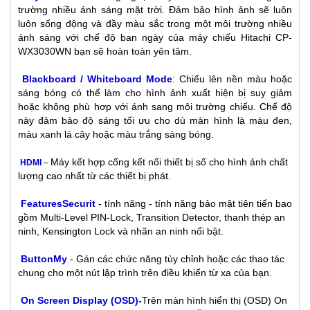
trường nhiều ánh sáng mặt trời. Đảm bảo hình ảnh sẽ luôn
luôn sống động và đầy màu sắc trong một môi trường nhiều
ánh sáng với chế độ ban ngày của máy chiếu Hitachi CP-
WX3030WN bạn sẽ hoàn toàn yên tâm.
Blackboard / Whiteboard Mode
:
Chiếu lên nền màu hoặc
sáng bóng có thể làm cho hình ảnh xuất hiện bị suy giảm
hoặc không phù hơp với ánh sang môi trường chiếu. Chế độ
này đảm bảo độ sáng tối ưu cho dù màn hình là màu đen,
màu xanh lá cây hoặc màu trắng sáng bóng.
Máy kết hợp cổng kết nối thiết bị số cho hình ảnh chất
HDMI
–
lượng cao nhất từ các thiết bị phát.
FeaturesSecurit
- tính năng - tính năng bảo mật tiên tiến bao
gồm Multi-Level PIN-Lock, Transition Detector, thanh thép an
ninh, Kensington Lock và nhãn an ninh nổi bật.
ButtonMy
- Gán các chức năng tùy chỉnh hoặc các thao tác
chung cho một nút lập trình trên điều khiển từ xa của bạn.
On Screen Display (OSD
)-
Trên màn hình hiển thị (OSD) On