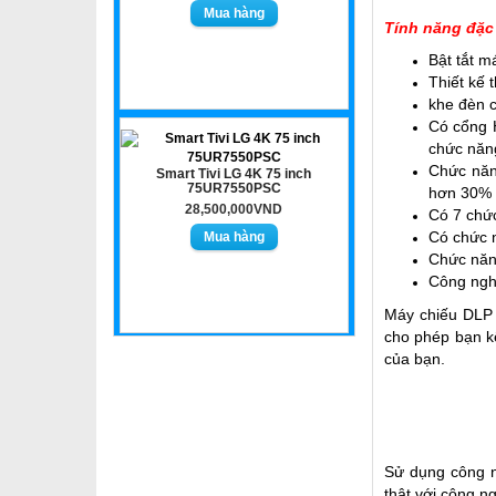
Tính năng đặc 
Bật tắt m
Thiết kế 
khe đèn c
Có cổng H
chức năng
Chức năng
Smart Tivi LG 4K 75 inch
75UR7550PSC
hơn 30% v
28,500,000VND
Có 7 chức
Có chức n
Chức năng
Công nghe
Máy chiếu DLP I
cho phép bạn kế
của bạn.
Sử dụng công n
thật với công n