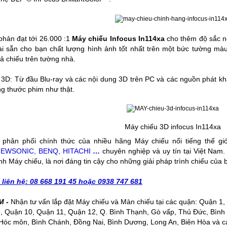
 phản đạt tới 26.000 :1
Máy chiếu Infocus In114xa
cho thêm độ sắc né
ài sẵn cho bạn chất lượng hình ảnh tốt nhất trên một bức tường mà
ả chiếu trên tường nhà.
l 3D: Từ đầu Blu-ray và các nội dung 3D trên PC và các nguồn phát k
g thước phim như thật.
Máy chiếu 3D infocus In114xa
ý phân phối chính thức của nhiều hãng Máy chiếu nổi tiếng thế gi
IEWSONIC, BENQ, HITACHI
…
chuyên nghiệp và uy tín tại Việt Nam
nh Máy chiếu, là nơi đáng tin cậy cho những giải pháp trình chiếu của 
n liên hệ: 08 668 191 45 hoặc 0938 747 681
M -
Nhận tư vấn lắp đặt
Máy chiếu
và
Màn chiếu
tại các quận: Quận 1,
, Quận 10, Quận 11, Quận 12, Q. Bình Thạnh, Gò vấp, Thủ Đức, Bình
Hóc môn, Bình Chánh, Đồng Nai, Bình Dương, Long An, Biên Hòa và cá