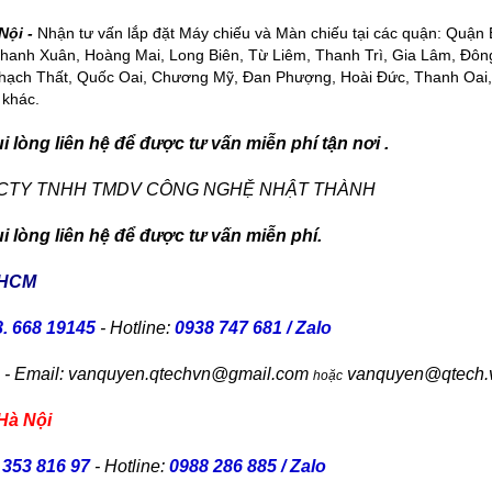
Nội -
Nhận tư vấn lắp đặt Máy chiếu và Màn chiếu tại các quận: Quận
Thanh Xuân, Hoàng Mai, Long Biên, Từ Liêm, Thanh Trì, Gia Lâm, Đô
Thạch Thất, Quốc Oai, Chương Mỹ, Đan Phượng, Hoài Đức, Thanh Oai
 khác.
 lòng liên hệ để được tư vấn miễn phí tận nơi .
 CTY TNHH TMDV CÔNG NGHỆ NHẬT THÀNH
 lòng liên hệ để được tư vấn miễn phí.
 HCM
. 668 19145
- Hotline:
0938 747 681 / Zalo
n - Email: vanquyen.qtechvn@gmail.com
vanquyen@qtech.
hoặc
Hà Nội
 353 816 97
- Hotline:
0988 286 885 / Zalo