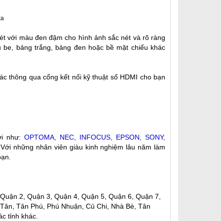
t với màu đen đậm cho hình ảnh sắc nét và rõ ràng
u be, bảng trắng, bảng đen hoặc bề mặt chiếu khác
hác thông qua cổng kết nối kỹ thuật số HDMI cho bạn
ới như:
OPTOMA, NEC, INFOCUS, EPSON, SONY,
. Với những nhân viên giàu kinh nghiệm lâu năm làm
bạn.
 Quận 2, Quận 3, Quận 4, Quận 5, Quận 6, Quận 7,
 Tân, Tân Phú, Phú Nhuận, Củ Chi, Nhà Bè, Tân
c tỉnh khác.