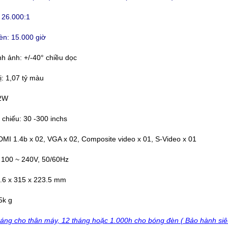
 26.000:1
èn: 15.000 giờ
h ảnh: +/-40° chiều dọc
ị: 1,07 tỷ màu
 2W
chiếu: 30 -300 inchs
MI 1.4b x 02, VGA x 02, Composite video x 01, S-Video x 01
 100 ~ 240V, 50/60Hz
1.6 x 315 x 223.5 mm
5k g
áng cho thân máy, 12 tháng hoặc 1.000h cho bóng đèn ( Bảo hành siê