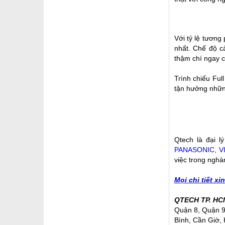
Với tỷ lệ tương
nhất. Chế độ c
thậm chí ngay c
Trình chiếu Ful
tận hưởng nhữn
Qtech là đại l
PANASONIC, V
việc trong nghà
Mọi chi tiết xi
QTECH TP. HC
Quận 8, Quận 9
Bình, Cần Giờ, 