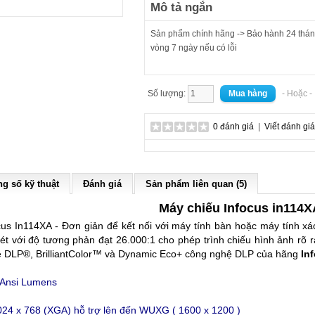
Mô tả ngắn
Sản phẩm chính hãng -> Bảo hành 24 tháng
vòng 7 ngày nếu có lỗi
Số lượng:
- Hoặc 
0 đánh giá
|
Viết đánh giá
g số kỹ thuật
Đánh giá
Sản phẩm liên quan (5)
Máy chiếu Infocus in114X
cus In114XA - Đơn giản để kết nối với máy tính bàn hoặc máy tính x
nét với độ tương phản đạt 26.000:1 cho phép trình chiếu hình ảnh rõ 
 DLP®, BrilliantColor™ và Dynamic Eco+ công nghệ DLP của hãng
In
 Ansi Lumens
024 x 768 (XGA)
hỗ trợ lên đến WUXG ( 1600 x 1200 )