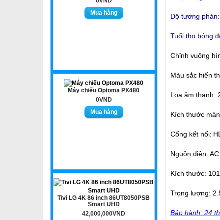
0VND
Độ tương phản:
Tuổi thọ bóng đ
Chỉnh vuông hìn
Màu sắc hiển th
Máy chiếu Optoma PX480
Loa âm thanh:
0VND
Kích thước màn 
Cổng kết nối:
HD
Nguồn điện: AC
Kích thước: 10
Trọng lượng: 2.
Tivi LG 4K 86 inch 86UT8050PSB
Smart UHD
Bảo hành: 24 th
42,000,000VND