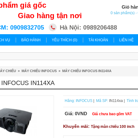
phẩm giá gốc
Giỏ hà
0 sản phẩm(s) 
Giao hàng tận nơi
M: 0909832705
Hà Nội: 0989206488
CH VỤ
BẢO HÀNH
YÊU THÍCH (0)
TÀI KHOẢN
LIÊN HỆ
ÁY CHIẾU
»
MÁY CHIẾU INFOCUS
»
MÁY CHIẾU INFOCUS IN114XA
 INFOCUS IN114XA
Hãng:
INFOCUS
|
Mã SP:
IN114xa |
Tình tr
Giá:
0VND
Giá chưa bao gồm VAT
Khuyến mãi:
Tặng màn chiếu 100 inch