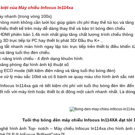
biệt của Máy chiếu Infocus In114xa
áy nhanh (trong vòng 100s)
thông minh không cần lưới lọc giúp giảm chi phí thay thế túi lọc và tăng 
hiếu thiết kế trên máy dễ dàng thay thế và bảo trì bóng đèn chiếu
DMI phiên bản 1.4b mới nhất giúp tăng chất lượng trình chiếu thông
 3D trực tiếp từ PC hay thiết bị phát 3D/ Đầu thu K+…
 tắt nhanh màn hình ngay lập tức trực tiếp trên thiết bị điều khiển t
à tăng tuổi thọ đèn chiếu.
 năng trình chiếu - 4 định dạng khuôn hình
ăng phóng đại hình ảnh kỹ thuật số
 ECO mode (tiết kiệm điện năng và tăng tuổi thọ bóng đèn)
 xử lý màu sắc 10bit và có 6 bánh xe quay màu cho hình ảnh sắc nét
nfocus In114xa giá rẻ tiết kiệm chi phí với tuổi thọ bóng đèn lên 
t nối với máy tính hoặc thiết bị di động một cách nhanh nhất. Là dòn
Tuổi thọ bóng đèn máy chiếu Infocus In114XA đạt tới 
ghệ hình ảnh Top- notch –
Máy chiếu Infocus In114xa
cho hình ảnh 
ghệ DLP ® InFocus BrilliantColor™.