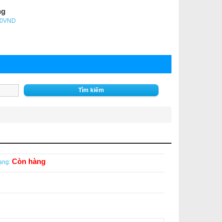
ng
- 0VND
Tìm kiếm
Còn hàng
ạng: