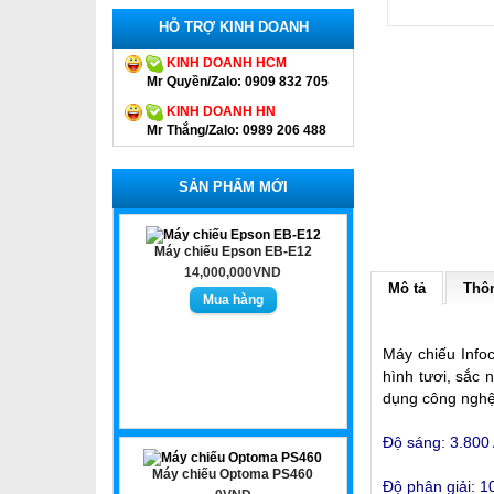
HỖ TRỢ KINH DOANH
KINH DOANH HCM
Mr Quyền/Zalo: 0909 832 705
KINH DOANH HN
Mr Thắng/Zalo: 0989 206 488
SẢN PHẨM MỚI
Máy chiếu Epson EB-E12
14,000,000VND
Mô tả
Thôn
Máy chiếu Info
hình tươi, sắc 
dụng công nghệ
Độ sáng: 3.800
Máy chiếu Optoma PS460
Độ phân giải: 1