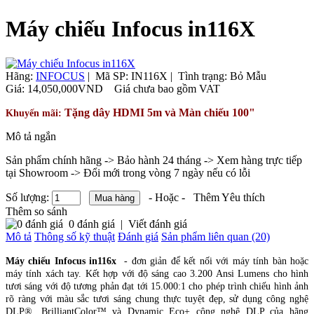
Máy chiếu Infocus in116X
Hãng:
INFOCUS
|
Mã SP:
IN116X |
Tình trạng:
Bỏ Mẫu
Giá:
14,050,000VND
Giá chưa bao gồm VAT
Tặng dây HDMI 5m và Màn chiếu 100"
Khuyến mãi:
Mô tả ngắn
Sản phẩm chính hãng -> Bảo hành 24 tháng -> Xem hàng trực tiếp
tại Showroom -> Đổi mới trong vòng 7 ngày nếu có lỗi
Số lượng:
- Hoặc -
Thêm Yêu thích
Thêm so sánh
0 đánh giá
|
Viết đánh giá
Mô tả
Thông số kỹ thuật
Đánh giá
Sản phẩm liên quan (20)
Máy chiếu Infocus in116x
- đơn giản để kết nối với máy tính bàn hoặc
máy tính xách tay. Kết hợp với độ sáng cao 3.200 Ansi Lumens cho hình
tươi sáng với độ tương phản đạt tới 15.000:1 cho phép trình chiếu hình ảnh
rõ ràng với màu sắc tươi sáng chung thực tuyệt đẹp, sử dụng công nghệ
DLP®, BrilliantColor™ và Dynamic Eco+ công nghệ DLP của hãng