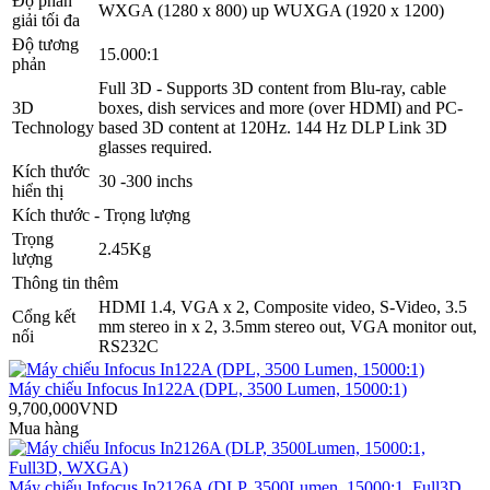
Độ phân
WXGA (1280 x 800) up WUXGA (1920 x 1200)
giải tối đa
Độ tương
15.000:1
phản
Full 3D - Supports 3D content from Blu-ray, cable
3D
boxes, dish services and more (over HDMI) and PC-
Technology
based 3D content at 120Hz. 144 Hz DLP Link 3D
glasses required.
Kích thước
30 -300 inchs
hiển thị
Kích thước - Trọng lượng
Trọng
2.45Kg
lượng
Thông tin thêm
HDMI 1.4, VGA x 2, Composite video, S-Video, 3.5
Cổng kết
mm stereo in x 2, 3.5mm stereo out, VGA monitor out,
nối
RS232C
Máy chiếu Infocus In122A (DPL, 3500 Lumen, 15000:1)
9,700,000VND
Mua hàng
Máy chiếu Infocus In2126A (DLP, 3500Lumen, 15000:1, Full3D,