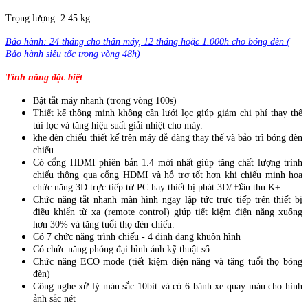
Trọng lượng: 2.45 kg
Bảo hành: 24 tháng cho thân máy, 12 tháng hoặc 1.000h cho bóng đèn (
Bảo hành siêu tốc trong vòng 48h)
Tính năng đặc biệt
Bật tắt máy nhanh (trong vòng 100s)
Thiết kế thông minh không cần lưới lọc giúp giảm chi phí thay thế
túi lọc và tăng hiệu suất giải nhiệt cho máy.
khe đèn chiếu thiết kế trên máy dễ dàng thay thế và bảo trì bóng đèn
chiếu
Có cổng HDMI phiên bản 1.4 mới nhất giúp tăng chất lượng trình
chiếu thông qua cổng HDMI và hỗ trợ tốt hơn khi chiếu minh họa
chức năng 3D trực tiếp từ PC hay thiết bị phát 3D/ Đầu thu K+…
Chức năng tắt nhanh màn hình ngay lập tức trực tiếp trên thiết bị
điều khiển từ xa (remote control) giúp tiết kiệm điện năng xuống
hơn 30% và tăng tuổi thọ đèn chiếu.
Có 7 chức năng trình chiếu - 4 định dạng khuôn hình
Có chức năng phóng đại hình ảnh kỹ thuật số
Chức năng ECO mode (tiết kiệm điện năng và tăng tuổi thọ bóng
đèn)
Công nghe xử lý màu sắc 10bit và có 6 bánh xe quay màu cho hình
ảnh sắc nét