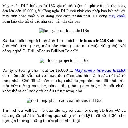
Máy chiếu DLP Infocus In116X giá rẻ tiết kiệm chi phí với tuổi thọ bóng
đèn lên đến 10,000 giờ. Công nghệ DLP mới nhất cho phép bạn kết nối với
máy tính hoặc thiết bị di động một cách nhanh nhất. Là dòng
máy chiếu
hoàn hảo cho tất cả các nhu cầu hiển thị của bạn.
Sử dụng công nghệ hình ảnh Top- notch –
Infocus In116X
cho hình
ảnh chất lượng cao, màu sắc chung thực như cuộc sống thật với
công nghệ DLP ® InFocus BrilliantColor™.
Với tỷ lệ tương phản đạt tới 15.000 :1
Máy chiếu Infocus In116X
cho thêm độ sắc nét với màu đen đậm cho hình ảnh sắc nét và rõ
ràng nhất. Chế độ cài sẵn cho bạn chất lượng hình ảnh tốt nhất trên
một bức tường màu be, bảng trắng, bảng đen hoặc bề mặt chiếu
khác thậm chí ngay cả chiếu trên tường nhà.
Trình chiếu Full 3D: Từ đầu Blu-ray và các nội dung 3D trên PC và
các nguồn phát khác thông qua cổng kết nối kỹ thuật số HDMI cho
bạn tận hưởng những thước phim như thật.