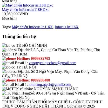
Mua hàng
Máy chiếu Infocus in118HDxc
19,050,000VND
Mua hàng
Tags:
Máy chiếu Infocus In116X
,
Infocus In116X
Thông tin liên hệ
TP. HỒ CHÍ MINH
Địa chỉ:
Lô A, Chung Cư Phan Văn Trị, Phường Chợ
Quán, TP. HCM
Hotline:
0909832705
Email 1:
vanquyen.qtechvn@gmail.com
TP. HÀ NỘI
Địa chỉ:
Số 3 Ngõ Viện Máy, Phạm Văn Đồng, Cầu
Giấy, TP. Hà Nội
Hotline:
0989206488
Email 1:
nmthang.qtech@gmail.com
TK cá nhân:
NGUYỄN MẠNH THẮNG
Số:
90510142 tại Ngân hàng VPBank - CN Trần
Thái Tông Hà Nội
TRUNG TÂM PHÂN PHỐI MÁY CHIẾU - CÔNG TY TNHH
TMDV CÔNG NGHỆ NHẬT THÀNH. Copyright © 2026