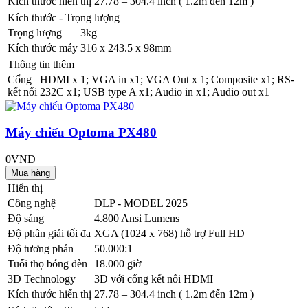
Kích thước hiển thị
27.78 – 304.4 inch ( 1.2m đến 12m )
Kích thước - Trọng lượng
Trọng lượng
3kg
Kích thước máy
316 x 243.5 x 98mm
Thông tin thêm
Cổng
HDMI x 1; VGA in x1; VGA Out x 1; Composite x1; RS-
kết nối
232C x1; USB type A x1; Audio in x1; Audio out x1
Máy chiếu Optoma PX480
0VND
Hiển thị
Công nghệ
DLP - MODEL 2025
Độ sáng
4.800 Ansi Lumens
Độ phân giải tối đa
XGA (1024 x 768) hỗ trợ Full HD
Độ tương phản
50.000:1
Tuổi thọ bóng đèn
18.000 giờ
3D Technology
3D với cổng kết nối HDMI
Kích thước hiển thị
27.78 – 304.4 inch ( 1.2m đến 12m )