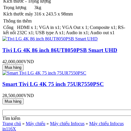
Kích thước - Trọng lượng
Trọng lượng
3kg
Kích thước máy
316 x 243.5 x 98mm
Thông tin thêm
Cổng
HDMI x 1; VGA in x1; VGA Out x 1; Composite x1; RS-
kết nối
232C x1; USB type A x1; Audio in x1; Audio out x1
Tivi LG 4K 86 inch 86UT8050PSB Smart UHD
42,000,000VND
Smart Tivi LG 4K 75 inch 75UR7550PSC
28,500,000VND
Tìm kiếm
Trang chủ
»
Máy chiếu
»
Máy chiếu Infocus
»
Máy chiếu Infocus
in116X