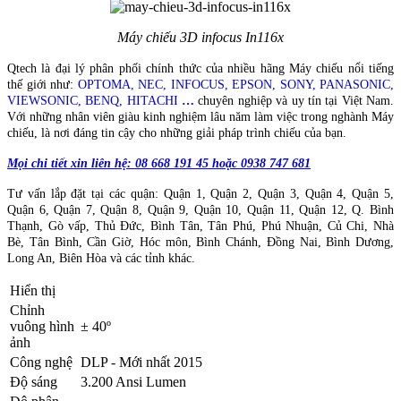
Máy chiếu 3D infocus In116x
Qtech là đại lý phân phối chính thức của nhiều hãng Máy chiếu nổi tiếng
thế giới như:
OPTOMA, NEC, INFOCUS, EPSON, SONY, PANASONIC,
VIEWSONIC, BENQ, HITACHI
…
chuyên nghiệp và uy tín tại Việt Nam.
Với những nhân viên giàu kinh nghiệm lâu năm làm việc trong nghành Máy
chiếu, là nơi đáng tin cậy cho những giải pháp trình chiếu của bạn.
Mọi chi tiết xin liên hệ: 08 668 191 45 hoặc 0938 747 681
Tư vấn lắp đặt tại các quận: Quận 1, Quận 2, Quận 3, Quận 4, Quận 5,
Quận 6, Quận 7, Quận 8, Quận 9, Quận 10, Quận 11, Quận 12, Q. Bình
Thạnh, Gò vấp, Thủ Đức, Bình Tân, Tân Phú, Phú Nhuận, Củ Chi, Nhà
Bè, Tân Bình, Cần Giờ, Hóc môn, Bình Chánh, Đồng Nai, Bình Dương,
Long An, Biên Hòa và các tỉnh khác.
Hiển thị
Chỉnh
vuông hình
± 40º
ảnh
Công nghệ
DLP - Mới nhất 2015
Độ sáng
3.200 Ansi Lumen