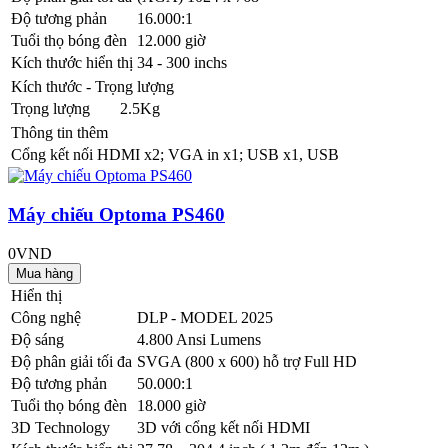
Độ tương phản
16.000:1
Tuổi thọ bóng đèn
12.000 giờ
Kích thước hiển thị
34 - 300 inchs
Kích thước - Trọng lượng
Trọng lượng
2.5Kg
Thông tin thêm
Cổng kết nối
HDMI x2; VGA in x1; USB x1, USB
Máy chiếu Optoma PS460
0VND
Hiển thị
Công nghệ
DLP - MODEL 2025
Độ sáng
4.800 Ansi Lumens
Độ phân giải tối đa
SVGA (800 x 600) hỗ trợ Full HD
Độ tương phản
50.000:1
Tuổi thọ bóng đèn
18.000 giờ
3D Technology
3D với cổng kết nối HDMI