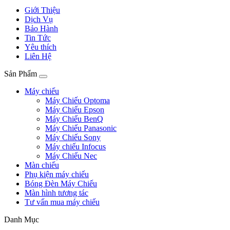
Giới Thiệu
Dịch Vụ
Bảo Hành
Tin Tức
Yêu thích
Liên Hệ
Sản Phẩm
Máy chiếu
Máy Chiếu Optoma
Máy Chiếu Epson
Máy Chiếu BenQ
Máy Chiếu Panasonic
Máy Chiếu Sony
Máy chiếu Infocus
Máy Chiếu Nec
Màn chiếu
Phụ kiện máy chiếu
Bóng Đèn Máy Chiếu
Màn hình tương tác
Tư vấn mua máy chiếu
Danh Mục