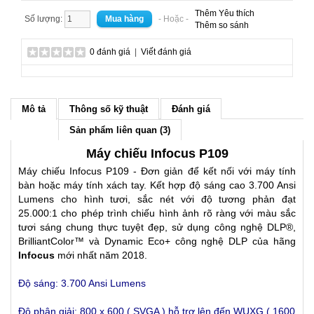
Thêm Yêu thích
Số lượng:
- Hoặc -
Thêm so sánh
0 đánh giá
|
Viết đánh giá
Mô tả
Thông số kỹ thuật
Đánh giá
Sản phẩm liên quan (3)
Máy chiếu Infocus P109
Máy chiếu Infocus P109 - Đơn giản để kết nối với máy tính
bàn hoặc máy tính xách tay. Kết hợp độ sáng cao 3.700 Ansi
Lumens cho hình tươi, sắc nét với độ tương phản đạt
25.000:1 cho phép trình chiếu hình ảnh rõ ràng với màu sắc
tươi sáng chung thực tuyệt đẹp, sử dụng công nghệ DLP®,
BrilliantColor™ và Dynamic Eco+ công nghệ DLP của hãng
Infocus
mới nhất năm 2018.
Độ sáng: 3.700 Ansi Lumens
Độ phân giải: 800 x 600 ( SVGA )
hỗ trợ lên đến WUXG ( 1600