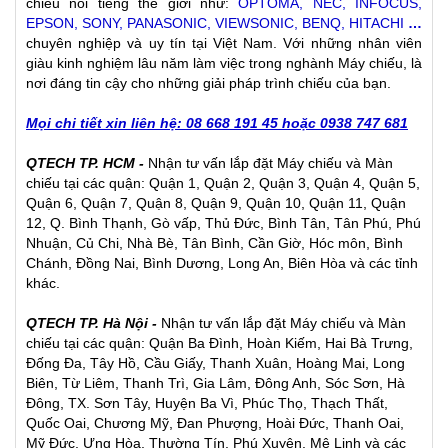
chiếu nổi tiếng thế giới như:
OPTOMA, NEC, INFOCUS,
EPSON, SONY, PANASONIC, VIEWSONIC, BENQ, HITACHI
…
chuyên nghiệp và uy tín tại Việt Nam. Với những nhân viên
giàu kinh nghiệm lâu năm làm việc trong nghành Máy chiếu, là
nơi đáng tin cậy cho những giải pháp trình chiếu của bạn.
Mọi chi tiết xin liên hệ: 08 668 191 45 hoặc 0938 747 681
QTECH TP. HCM -
Nhận tư vấn lắp đặt
Máy chiếu
và
Màn
chiếu
tại các quận: Quận 1, Quận 2, Quận 3, Quận 4, Quận 5,
Quận 6, Quận 7, Quận 8, Quận 9, Quận 10, Quận 11, Quận
12, Q. Bình Thạnh, Gò vấp, Thủ Đức, Bình Tân, Tân Phú, Phú
Nhuận, Củ Chi, Nhà Bè, Tân Bình, Cần Giờ, Hóc môn, Bình
Chánh, Đồng Nai, Bình Dương, Long An, Biên Hòa và các tỉnh
khác.
QTECH TP. Hà Nội -
Nhận tư vấn lắp đặt Máy chiếu và Màn
chiếu tại các quận: Quận Ba Đình, Hoàn Kiếm, Hai Bà Trưng,
Đống Đa, Tây Hồ, Cầu Giấy, Thanh Xuân, Hoàng Mai, Long
Biên, Từ Liêm, Thanh Trì, Gia Lâm, Đông Anh, Sóc Sơn, Hà
Đông, TX. Sơn Tây, Huyện Ba Vì, Phúc Thọ, Thạch Thất,
Quốc Oai, Chương Mỹ, Đan Phượng, Hoài Đức, Thanh Oai,
Mỹ Đức, Ưng Hòa, Thường Tín, Phú Xuyên, Mê Linh và các