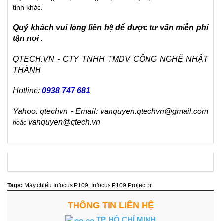
tỉnh khác.
Quý khách vui lòng liên hệ để được tư vấn miễn phí
tận nơi .
QTECH.VN - CTY TNHH TMDV CÔNG NGHỆ NHẬT
THÀNH
Hotline:
0938 747 681
Yahoo: qtechvn - Email: vanquyen.qtechvn@gmail.com
vanquyen@qtech.vn
hoặc
Tags:
Máy chiếu Infocus P109
,
Infocus P109 Projector
THÔNG TIN LIÊN HỆ
TP. HỒ CHÍ MINH