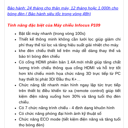
Bảo hành: 24 tháng cho thân máy, 12 tháng hoặc 1.000h cho
bóng đèn ( Bảo hành siêu tốc trong vòng 48h)
Tính năng đặc biệt của Máy chiếu Infocus P109
Bật tắt máy nhanh (trong vòng 100s)
Thiết kế thông minh không cần lưới lọc giúp giảm chi
phí thay thế túi lọc và tăng hiệu suất giải nhiệt cho máy.
khe đèn chiếu thiết kế trên máy dễ dàng thay thế và
bảo trì bóng đèn chiếu
Có cổng HDMI phiên bản 1.4A mới nhất giúp tăng chất
lượng trình chiếu thông qua cổng HDMI và hỗ trợ tốt
hơn khi chiếu minh họa chức năng 3D trực tiếp từ PC
hay thiết bị phát 3D/ Đầu thu K+…
Chức năng tắt nhanh màn hình ngay lập tức trực tiếp
trên thiết bị điều khiển từ xa (remote control) giúp tiết
kiệm điện năng xuống hơn 30% và tăng tuổi thọ đèn
chiếu.
Có 7 chức năng trình chiếu - 4 định dạng khuôn hình
Có chức năng phóng đại hình ảnh kỹ thuật số
Chức năng ECO mode (tiết kiệm điện năng và tăng tuổi
thọ bóng đèn)