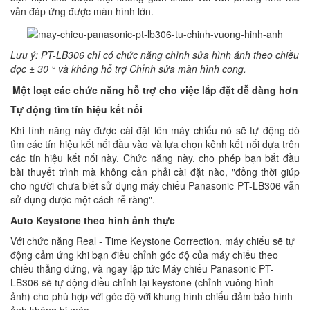
vẫn đáp ứng được màn hình lớn.
Lưu ý: PT-LB306 chỉ có chức năng chỉnh sửa hình ảnh theo chiều
dọc ± 30 ° và không hỗ trợ Chỉnh sửa màn hình cong.
Một loạt các chức năng hỗ trợ cho việc lắp đặt dễ dàng hơn
Tự động tìm tín hiệu kết nối
Khi tính năng này được cài đặt lên máy chiếu nó sẽ tự động dò
tìm các tín hiệu kết nối đầu vào và lựa chọn kênh kết nối dựa trên
các tín hiệu kết nối này. Chức năng này, cho phép bạn bắt đầu
bài thuyết trình mà không cần phải cài đặt nào, "đồng thời giúp
cho người chưa biết sử dụng máy chiếu Panasonic PT-LB306 vẫn
sử dụng được một cách rễ ràng".
Auto Keystone theo hình ảnh thực
Với chức năng Real - Time Keystone Correction, máy chiếu sẽ tự
động cảm ứng khi bạn điều chỉnh góc độ của máy chiếu theo
chiều thẳng đứng, và ngay lập tức Máy chiếu Panasonic PT-
LB306 sẽ tự động điều chỉnh lại keystone (chỉnh vuông hình
ảnh) cho phù hợp với góc độ với khung hình chiếu đảm bảo hình
ảnh không bị méo.