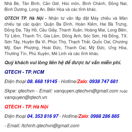
Nhà Bè, Tân Bình, Cần Giờ, Hóc môn, Bình Chánh, Đồng Nai,
Bình Dương, Long An, Biên Hòa và các tỉnh khác.
QTECH TP. Hà Nội -
Nhận tư vấn lắp đặt Máy chiếu và Màn
chiếu tại các quận: Quận Ba Đình, Hoàn Kiếm, Hai Bà Trưng,
Đống Đa, Tây Hồ, Cầu Giấy, Thanh Xuân, Hoàng Mai, Long Biên,
Từ Liêm, Thanh Trì, Gia Lâm, Đông Anh, Sóc Sơn, Hà Đông, TX.
Sơn Tây, Huyện Ba Vì, Phúc Thọ, Thạch Thất, Quốc Oai, Chương
Mỹ, Đan Phượng, Hoài Đức, Thanh Oai, Mỹ Đức, Ưng Hòa,
Thường Tín, Phú Xuyên, Mê Linh và các tỉnh khác.
Quý khách vui lòng liên hệ để được tư vấn miễn phí.
QTECH - TP. HCM
Điện thoại
08. 668 19145
- Hotline/
Zalo
:
0938 747 681
Skpe: qtechvn - Email: vanquyen.qtechvn@gmail.com
hoặc
vanquyen@qtech.vn
QTECH - TP. Hà Nội
Điện thoại
04. 353 816 97
- Hotline/
Zalo
:
0988 286 885
- Email: ltchinh.qtechvn@gmail.com