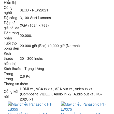
Hiển thị
Công
3LCD - NEW2021
nghệ
Độ sáng
3,100 Ansi Lumens
Độ phân
XGA (1024 x 768)
giải tối đa
Độ tương
20,000:1
phản
Tuổi thọ
20.000 giờ (Eco) 10,000 giờ (Normal)
bóng đèn
Kích
thước
30 - 300 inchs
hiển thị
Kích thước - Trọng lượng
Trọng
2,8 Kg
lượng
Thông tin thêm
HDMI x1, VGA in x 1, VGA out x1, Video in x1
Cổng kết
(Composite VIDEO), Audio in x2, Audio out x1, RS-
nối
232C x1