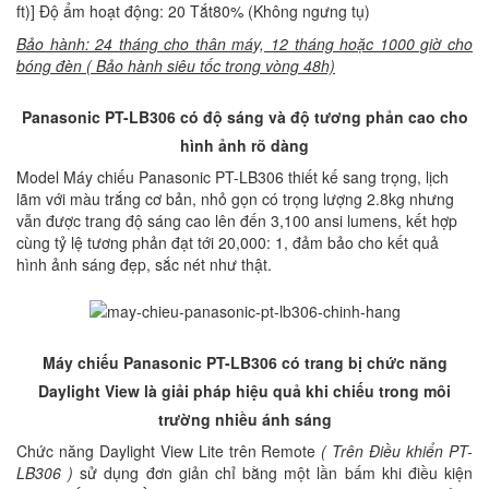
ft)] Độ ẩm hoạt động: 20 Tắt80% (Không ngưng tụ)
Bảo hành: 24 tháng cho thân máy, 12 tháng hoặc 1000 giờ cho
bóng đèn ( Bảo hành siêu tốc trong vòng 48h)
Panasonic PT-LB306 có độ sáng và độ tương phản cao cho
hình ảnh rõ dàng
Model Máy chiếu Panasonic PT-LB306 thiết kế sang trọng, lịch
lãm với màu trắng cơ bản, nhỏ gọn có trọng lượng 2.8kg nhưng
vẫn được trang độ sáng cao lên đến 3,100 ansi lumens, kết hợp
cùng tỷ lệ tương phản đạt tới 20,000: 1, đảm bảo cho kết quả
hình ảnh sáng đẹp, sắc nét như thật.
Máy chiếu Panasonic PT-LB306 có trang bị chức năng
Daylight View là giải pháp hiệu quả khi chiếu trong môi
trường nhiều ánh sáng
Chức năng Daylight View Lite trên Remote
( Trên Điều khiển PT-
LB306 )
sử dụng đơn giản chỉ bằng một lần bấm khi điều kiện