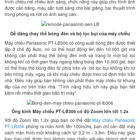
trình chiếu nơi nhiều ánh sáng, chức năng này giúp cho hình ảnh
được cân bằng, màu sắc tươi sáng cho bài giảng, bài thuyết trình
trong phòng và nơi có ánh sáng cao.
Dễ dàng thay thế bóng đèn và bộ lọc bụi của máy chiếu
Máy chiếu Panasonic PT-LB306 có công suất bóng đèn được thiết
lập ở chế độ Auto, nó có thể hoạt động lên đến 10.000 giờ mà
không cần phải thay thế bóng đèn mới và trang bị một bộ lọc
không khí có thời gian thay ngang bằng bóng đèn 10.000 giờ, bạn
có thể thay thế bóng đèn từ phía trên và bộ lọc bụi không khí từ
bên hông máy, ngay cả khi máy chiếu được treo cố định trên trần
nhà. Điều này giúp bạn không cần phải tháo máy chiếu từ khung
lắp của nó trên trần nhà. "Tính năng hữu ích này giúp bạn tiết
kiệm rất nhiều thời gian bảo trì máy".
Ống kính Máy chiếu PT-LB306 có độ Zoom lớn tới 1.2x
Với độ Zoom lớn 1.2x giúp bạn có thể đặt
Máy chiếu Panasonic
PT-LB306
phóng ra màn hình lớn 100inchs, bạn chỉ cần đặt máy
cách màn hình một khoảng cách từ 3,2 m - 3,8m. Điều này giúp
bạn hạn chế được mọi không gian chiếu với văn phòng nhỏ mà