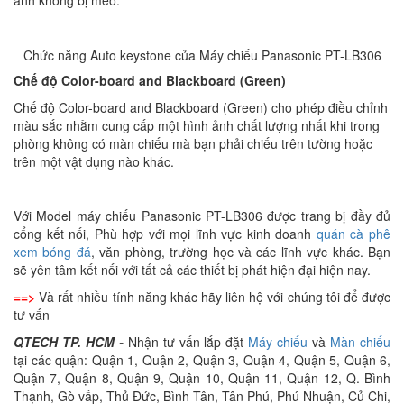
Chức năng Auto keystone của Máy chiếu Panasonic PT-LB306
Chế độ Color-board and Blackboard (Green)
Chế độ Color-board and Blackboard (Green) cho phép điều chỉnh
màu sắc nhằm cung cấp một hình ảnh chất lượng nhất khi trong
phòng không có màn chiếu mà bạn phải chiếu trên tường hoặc
trên một vật dụng nào khác.
Với Model máy chiếu Panasonic PT-LB306 được trang bị đầy đủ
cổng kết nối, Phù hợp với mọi lĩnh vực kinh doanh
quán cà phê
xem bóng đá
, văn phòng, trường học và các lĩnh vực khác. Bạn
sẽ yên tâm kết nối với tất cả các thiết bị phát hiện đại hiện nay.
==>
Và rất nhiều tính năng khác hãy liên hệ với chúng tôi để được
tư vấn
QTECH TP. HCM -
Nhận tư vấn lắp đặt
Máy chiếu
và
Màn chiếu
tại các quận: Quận 1, Quận 2, Quận 3, Quận 4, Quận 5, Quận 6,
Quận 7, Quận 8, Quận 9, Quận 10, Quận 11, Quận 12, Q. Bình
Thạnh, Gò vấp, Thủ Đức, Bình Tân, Tân Phú, Phú Nhuận, Củ Chi,