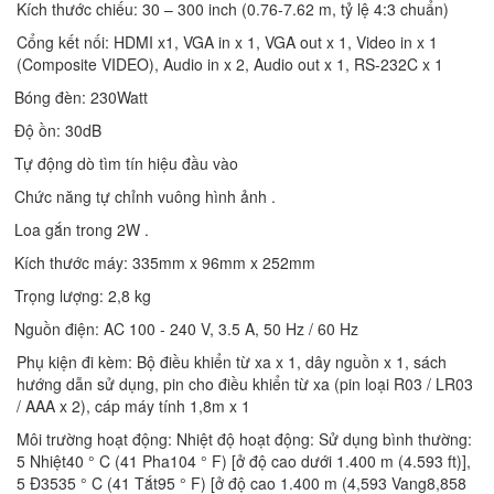
Kích thước chiếu: 30 – 300 inch (0.76-7.62 m, tỷ lệ 4:3 chuẩn)
Cổng kết nối: HDMI x1, VGA in x 1, VGA out x 1, Video in x 1
(Composite VIDEO), Audio in x 2, Audio out x 1, RS-232C x 1
Bóng đèn: 230Watt
Độ ồn: 30dB
Tự động dò tìm tín hiệu đầu vào
Chức năng tự chỉnh vuông hình ảnh .
Loa gắn trong 2W .
Kích thước máy: 335mm x 96mm x 252mm
Trọng lượng: 2,8 kg
Nguồn điện: AC 100 - 240 V, 3.5 A, 50 Hz / 60 Hz
Phụ kiện đi kèm: Bộ điều khiển từ xa x 1, dây nguồn x 1, sách
hướng dẫn sử dụng, pin cho điều khiển từ xa (pin loại R03 / LR03
/ AAA x 2), cáp máy tính 1,8m x 1
Môi trường hoạt động: Nhiệt độ hoạt động: Sử dụng bình thường:
5 Nhiệt40 ° C (41 Pha104 ° F) [ở độ cao dưới 1.400 m (4.593 ft)],
5 Đ3535 ° C (41 Tắt95 ° F) [ở độ cao 1.400 m (4,593 Vang8,858