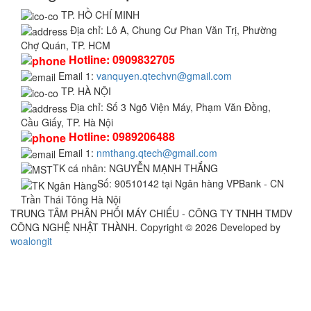
TP. HỒ CHÍ MINH
Địa chỉ:
Lô A, Chung Cư Phan Văn Trị, Phường
Chợ Quán, TP. HCM
Hotline:
0909832705
Email 1:
vanquyen.qtechvn@gmail.com
TP. HÀ NỘI
Địa chỉ:
Số 3 Ngõ Viện Máy, Phạm Văn Đồng,
Cầu Giấy, TP. Hà Nội
Hotline:
0989206488
Email 1:
nmthang.qtech@gmail.com
TK cá nhân:
NGUYỄN MẠNH THẮNG
Số:
90510142 tại Ngân hàng VPBank - CN
Trần Thái Tông Hà Nội
TRUNG TÂM PHÂN PHỐI MÁY CHIẾU - CÔNG TY TNHH TMDV
CÔNG NGHỆ NHẬT THÀNH. Copyright © 2026 Developed by
woalongit