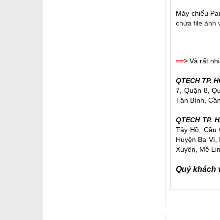
Máy chiếu Pa
chứa file ảnh 
==>
Và rất nhi
QTECH TP. H
7, Quận 8, Q
Tân Bình, Cần
QTECH TP. H
Tây Hồ, Cầu 
Huyện Ba Vì,
Xuyên, Mê Lin
Quý khách v