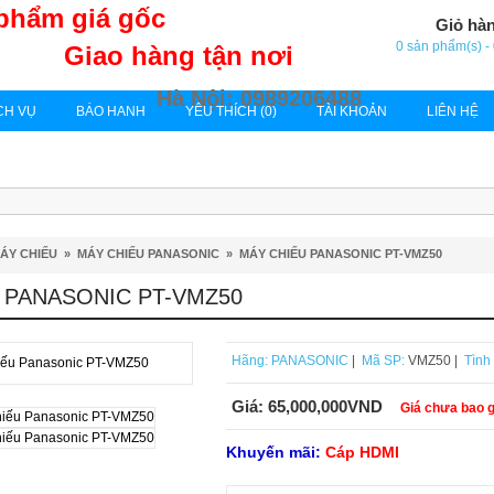
phẩm giá gốc
Giỏ hà
0 sản phẩm(s) 
Giao hàng tận nơi
 0909832705
Hà Nội: 0989206488
CH VỤ
BẢO HÀNH
YÊU THÍCH (0)
TÀI KHOẢN
LIÊN HỆ
ÁY CHIẾU
»
MÁY CHIẾU PANASONIC
»
MÁY CHIẾU PANASONIC PT-VMZ50
 PANASONIC PT-VMZ50
Hãng:
PANASONIC
|
Mã SP:
VMZ50 |
Tình 
Giá:
65,000,000VND
Giá chưa bao 
Khuyến mãi:
Cáp HDMI