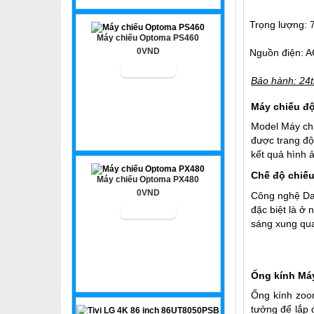
Trọng lượng: 
Máy chiếu Optoma PS460
0VND
Nguồn điện: A
Bảo hành: 24t
Máy chiếu đ
Model Máy chi
được trang độ
kết quả hình 
Chế độ chiế
Máy chiếu Optoma PX480
0VND
Công nghệ Day
đặc biệt là ở
sáng xung qua
Ống kính Máy
Ống kính zoom
tưởng để lắp 