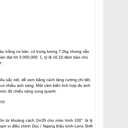
àu trắng cơ bản, có trọng lượng 7.2kg nhưng vẫn
ản đạt tới 3.000,000: 1, tỷ lệ 16:10 đảm bảo cho
ờ:
u sắc nét, dễ xem bằng cách tăng cường chi tiết,
 có nhiều ánh sáng. Một cảm biến tích hợp đo ánh
 mức độ chiếu sáng xung quanh.
ớn từ khoảng cách 2m35 cho màn hình 100": là lý
ạm vi điều chỉnh Dọc / Ngang thấu kính-Lens Shift