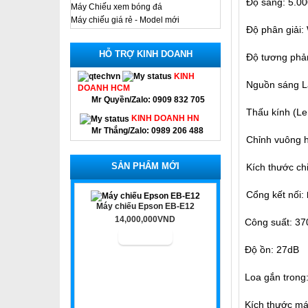
Độ sáng: 5.0
Máy Chiếu xem bóng đá
Máy chiếu giá rẻ - Model mới
Độ phân giải
HỖ TRỢ KINH DOANH
Độ tương phản
KINH
Nguồn sáng La
DOANH HCM
Mr Quyền/Zalo: 0909 832 705
Thấu kính (Len
KINH DOANH HN
Mr Thắng/Zalo: 0989 206 488
Chỉnh vuông h
SẢN PHẨM MỚI
Kích thước chi
Cổng kết nối:
Máy chiếu Epson EB-E12
14,000,000VND
Công suất: 37
Độ ồn: 27dB
Loa gắn trong
Kích thước m