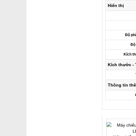
Hiển thị
Độ phâ
Độ
Kích th
Kích thước -
Thông tin th