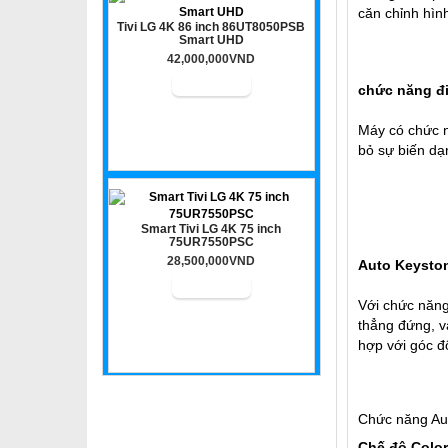
căn chỉnh hình
Tivi LG 4K 86 inch 86UT8050PSB
Smart UHD
42,000,000VND
chức năng đ
Máy có chức n
bỏ sự biến dạ
Smart Tivi LG 4K 75 inch
75UR7550PSC
28,500,000VND
Auto Keyston
Với chức năng
thẳng đứng, v
hợp với góc đ
Chức năng Au
Chế độ Color