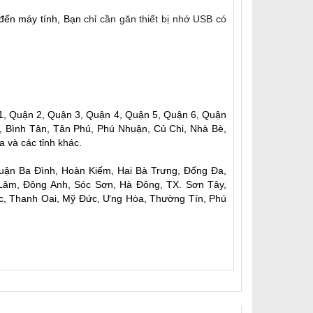
đến máy tính, Bạn
chỉ cần găn thiết bị nhớ USB có
1, Quận 2, Quận 3, Quận 4, Quận 5, Quận 6, Quận
, Bình Tân, Tân Phú, Phú Nhuận, Củ Chi, Nhà Bè,
 và các tỉnh khác.
Quận Ba Đình, Hoàn Kiếm, Hai Bà Trưng, Đống Đa,
 Lâm, Đông Anh, Sóc Sơn, Hà Đông, TX. Sơn Tây,
c, Thanh Oai, Mỹ Đức, Ưng Hòa, Thường Tín, Phú