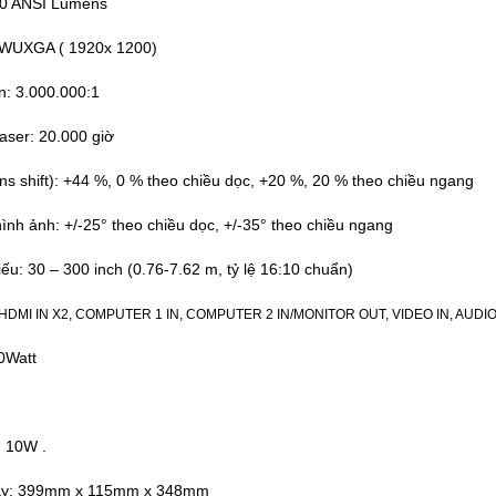
00 ANSI Lumens
: WUXGA ( 1920x 1200)
: 3.000.000:1
ser: 20.000 giờ
s shift):
+44 %, 0 %
theo chiều dọc,
+20 %, 20 %
theo chiều ngang
ình ảnh: +/-25° theo chiều dọc, +/-35
° theo chiều ngang
ếu: 30 – 300 inch (0.76-7.62 m, tỷ lệ 16:10 chuẩn)
HDMI IN X2, COMPUTER 1 IN, COMPUTER 2 IN/MONITOR OUT, VIDEO IN, AUDIO 
0Watt
: 10W .
áy: 399mm x 115mm x 348mm