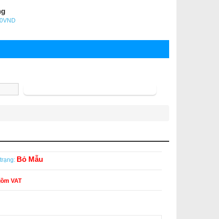
ng
- 0VND
Tìm kiếm
Bỏ Mẫu
trạng:
gồm VAT