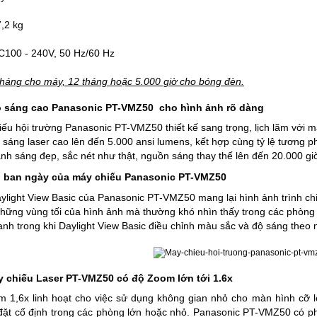
7,2 kg
C100 - 240V, 50 Hz/60 Hz
háng cho máy, 12 tháng hoặc 5.000 giờ cho bóng đèn.
ộ sáng cao Panasonic PT-VMZ50 cho hình ảnh rõ dàng
ếu hội trường Panasonic PT-VMZ50 thiết kế sang trọng, lịch lãm với m
 sáng laser cao lên đến 5.000 ansi lumens, kết hợp cùng tỷ lệ tương ph
ảnh sáng đẹp, sắc nét như thật, nguồn sáng thay thế
lên đến 20.000 gi
u ban ngày của máy chiếu Panasonic PT-VMZ50
light View Basic của Panasonic PT-VMZ50 mang lại hình ảnh trình chiế
 những vùng tối của hình ảnh mà thường khó nhìn thấy trong các phòng
nh trong khi Daylight View Basic điều chỉnh màu sắc và độ sáng theo
 chiếu Laser PT-VMZ50 có độ Zoom lớn tới 1.6x
 1,6x linh hoạt cho việc sử dụng không gian nhỏ cho màn hình cỡ l
đặt cố định trong các phòng lớn hoặc nhỏ. Panasonic PT-VMZ50 có ph