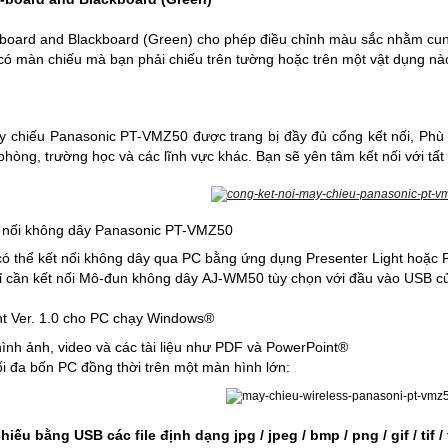
board and Blackboard (Green) cho phép điều chỉnh màu sắc nhằm cung
ó màn chiếu mà bạn phải chiếu trên tường hoặc trên một vật dụng nà
 chiếu Panasonic PT-VMZ50 được trang bị đầy đủ cổng kết nối, Phù 
phòng, trường học và các lĩnh vực khác. Bạn sẽ yên tâm kết nối với tất c
t nối không dây Panasonic PT-VMZ50
có thể kết nối không dây qua PC bằng ứng dụng Presenter Light hoặc P
ỉ cần kết nối Mô-đun không dây
AJ-WM50
tùy chọn với đầu vào USB c
ht Ver. 1.0 cho PC chạy Windows
®
hình ảnh, video và các tài liệu như PDF và PowerPoint
®
ối đa bốn PC đồng thời trên một màn hình lớn:
hiếu bằng USB các file định dạng jpg / jpeg / bmp / png / gif / tif / t