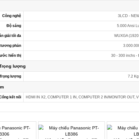
Công nghệ
3LCD - NE
Độ sáng
5.000 Ansi 
n giải tối đa
WUXGA (1920 
 tương phản
3.000.00
ước hiển thị
30 - 300 inchs - 
 Trọng lượng
Trọng lượng
7.2 Kg
êm
Cổng kết nối
HDMI IN X2, COMPUTER 1 IN, COMPUTER 2 IN/MONITOR OUT, VI