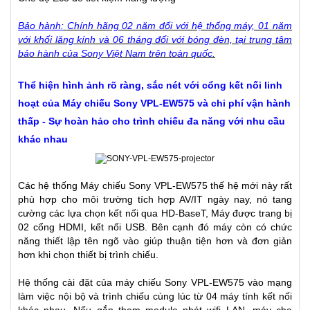
Bảo hành:
Chính hãng 02 năm đối với hệ thống máy, 01 năm
với khối lăng kính và 06 tháng đối với bóng đèn, tại trung tâm
bảo hành của Sony Việt Nam trên toàn quốc.
Thể hiện hình ảnh rõ ràng, sắc nét với cổng kết nối linh
hoạt của Máy chiếu Sony VPL-EW575 và chi phí vận hành
thấp - Sự hoàn hảo cho trình chiếu đa năng với nhu cầu
khác nhau
Các hệ thống Máy chiếu Sony VPL-EW575 thế hệ mới này rất
phù hợp cho môi trường tích hợp AV/IT ngày nay, nó tang
cường các lựa chọn kết nối qua HD-BaseT, Máy được trang bị
02 cổng HDMI, kết nối USB. Bên cạnh đó máy còn có chức
năng thiết lập tên ngõ vào giúp thuận tiện hơn và đơn giản
hơn khi chọn thiết bị trình chiếu.
Hệ thống cài đặt của
máy chiếu Sony VPL-EW575
vào mạng
làm việc nội bộ và trình chiếu cùng lúc từ 04 máy tính kết nối