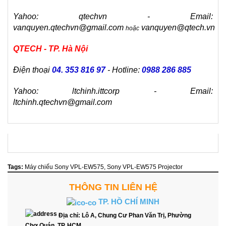
Yahoo: qtechvn - Email:
vanquyen.qtechvn@gmail.com
vanquyen@qtech.vn
hoặc
QTECH - TP. Hà Nội
Điện thoại
04. 353 816 97
- Hotline:
0988 286 885
Yahoo: ltchinh.ittcorp - Email:
ltchinh.qtechvn@gmail.com
Tags:
Máy chiếu Sony VPL-EW575
,
Sony VPL-EW575 Projector
THÔNG TIN LIÊN HỆ
TP. HỒ CHÍ MINH
Địa chỉ:
Lô A, Chung Cư Phan Văn Trị, Phường
Chợ Quán, TP. HCM