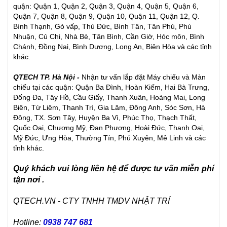
quận: Quận 1, Quận 2, Quận 3, Quận 4, Quận 5, Quận 6,
Quận 7, Quận 8, Quận 9, Quận 10, Quận 11, Quận 12, Q.
Bình Thạnh, Gò vấp, Thủ Đức, Bình Tân, Tân Phú, Phú
Nhuận, Củ Chi, Nhà Bè, Tân Bình, Cần Giờ, Hóc môn, Bình
Chánh, Đồng Nai, Bình Dương, Long An, Biên Hòa và các tỉnh
khác.
QTECH TP. Hà Nội -
Nhận tư vấn lắp đặt Máy chiếu và Màn
chiếu tại các quận: Quận Ba Đình, Hoàn Kiếm, Hai Bà Trưng,
Đống Đa, Tây Hồ, Cầu Giấy, Thanh Xuân, Hoàng Mai, Long
Biên, Từ Liêm, Thanh Trì, Gia Lâm, Đông Anh, Sóc Sơn, Hà
Đông, TX. Sơn Tây, Huyện Ba Vì, Phúc Thọ, Thạch Thất,
Quốc Oai, Chương Mỹ, Đan Phượng, Hoài Đức, Thanh Oai,
Mỹ Đức, Ưng Hòa, Thường Tín, Phú Xuyên, Mê Linh và các
tỉnh khác.
Quý khách vui lòng liên hệ để được tư vấn miễn phí
tận nơi .
QTECH.VN - CTY TNHH TMDV NHẬT TRÍ
Hotline:
0938 747 681