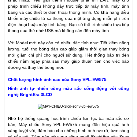
khác nhau. Nếu gắn them module phát wifi LAN, máy cho
phép trình chiếu không dây trực tiếp từ máy tính, máy tính
bảng và các thiết bị điện thoại thong minh. Có khả năng điều
khiển máy chiếu từ xa thong qua một ứng dụng miễn phí trên
điện thoại hoặc máy tính bảng. Bạn có thể trình chiếu trực tiếp
thong qua thẻ nhớ USB mà không cần đến máy tính.
Với Model mới này còn có nhiều đặc tính như: Tiết kiệm năng
lượng, tuổi thọ bóng đàn cao giúp giảm thời gian thay bóng
mới giảm chi phí cho người sử dụng. Hệt thống bảo trì đèn
chiếu nằm ngay phía sau máy giúp thuận tiện cho việc bảo
dưỡng và thay thế bóng mới.
Chất lượng hình ảnh cao của Sony VPL-EW575
Hình ảnh tự nhiên cùng màu sắc sống động với công
nghệ BrightEra 3LCD
Nhờ hệ thống quang học trình chiếu lien tục ba màu sắc cơ
bản, Máy chiếu Sony VPL-EW575 mang đến hiệu quả ánh
sáng tuyệt vời, đảm bào cho những hình ảnh rực rỡ, tươi sáng
và sắc nét. Tấm nền sử dụng công nghệ BrightEra của Sony