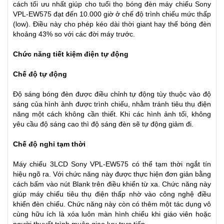
cách tối ưu nhất giúp cho tuổi thọ bóng đèn máy chiếu Sony
VPL-EW575 đạt đến 10.000 giờ ở chế độ trình chiếu mức thấp
(low). Điều này cho phép kéo dài thời giant hay thế bóng đèn
khoảng 43% so với các đời máy trước.
Chức năng tiết kiệm điện tự động
Chế độ tự động
Độ sáng bóng đèn được điều chỉnh tự động tùy thuộc vào độ
sáng của hình ảnh được trình chiếu, nhằm tránh tiêu thụ điện
năng một cách không cần thiết. Khi các hình ảnh tối, không
yêu cầu độ sáng cao thì độ sáng đèn sẽ tự động giảm đi.
Chế độ nghỉ tạm thời
Máy chiếu 3LCD Sony VPL-EW575 có thể tạm thời ngắt tín
hiệu ngõ ra. Với chức năng này được thực hiện đơn giản bằng
cách bấm vào nút Blank trên điều khiển từ xa. Chức năng này
giúp máy chiếu tiêu thụ điện thấp nhờ vào công nghệ điều
khiển đèn chiếu. Chức năng này còn có thêm một tác dụng vô
cùng hữu ích là xóa luôn màn hình chiếu khi giáo viên hoặc
người thuyết trình muôn giao lưu trực tiếp.