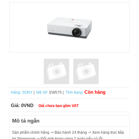
Còn hàng
Hãng:
SONY
|
Mã SP:
EW575 |
Tình trạng:
Giá:
0VND
Giá chưa bao gồm VAT
Mô tả ngắn
Sản phẩm chính hãng -> Bảo hành 24 tháng -> Xem hàng trực tiếp
tại Showroom -> Đổi mới trong vòng 7 ngày nếu có lỗi