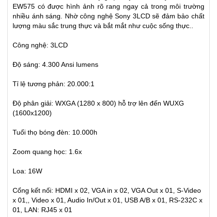
EW575 có được hình ảnh rõ rang ngay cả trong môi trường
nhiều ánh sáng. Nhờ công nghệ Sony 3LCD sẽ đảm bảo chất
lượng màu sắc trung thực và bắt mắt như cuộc sống thực..
Công nghệ: 3LCD
Độ sáng: 4.300 Ansi lumens
Tỉ lệ tương phản: 20.000:1
Độ phân giải: WXGA (1280 x 800)
hỗ trợ lên đến WUXG
(1600x1200)
Tuổi thọ bóng đèn: 10.000h
Zoom quang học: 1.6x
Loa: 16W
Cổng kết nối: HDMI x 02, VGA in x 02, VGA Out x 01, S-Video
x 01,, Video x 01, Audio In/Out x 01, USB A/B x 01, RS-232C x
01, LAN: RJ45 x 01