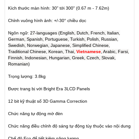
Kích thước màn hình: 30" tới 300" (0.67 m - 7.62m)
Chỉnh vuông hình ảnh:
+/-30° chiều dọc
Ngôn ngữ:
27-languages (English, Dutch, French, Italian,
German, Spanish, Portuguese, Turkish, Polish, Russian,
Swedish, Norwegian, Japanese, Simplified Chinese,
Traditional Chinese, Korean, Thai,
Vietnamese
, Arabic, Farsi,
Finnish, Indonesian, Hungarian, Greek, Czech, Slovak,
Romanian)
Trọng lượng: 3.8kg
Được trang bị với Bright Era 3LCD Panels
12 bit kỹ thuật số 3D Gamma Correction
Chức năng tự động mờ đèn
Chức năng điều chỉnh độ sáng tự động tùy thuộc vào nội dung
Chế độ Eco để tiết kiệm năng lượng