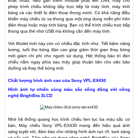
khác nhau. Nếu gắn them module phát wifi LAN, máy cho
phép trình chiếu không dây trực tiếp từ máy tính, máy tính
bảng và các thiết bị điện thoại thong minh. Có khả năng điều
khiển máy chiếu từ xa thong qua một ứng dụng miễn phí trên
điện thoại hoặc máy tính bảng. Bạn có thể trình chiếu trực tiếp
thong qua thẻ nhớ USB mà không cần đến máy tính.
Với Model mới này còn có nhiều đặc tính như: Tiết kiệm năng
lượng, tuổi thọ bóng đàn cao giúp giảm thời gian thay bóng
mới giảm chi phí cho người sử dụng. Hệt thống bảo trì đèn
chiếu nằm ngay phía sau máy giúp thuận tiện cho việc bảo
dưỡng và thay thế bóng mới.
Chất lượng hình ảnh cao của Sony VPL-EX430
Hình ảnh tự nhiên cùng màu sắc sống động với công
nghệ BrightEra 3LCD
Nhờ hệ thống quang học trình chiếu lien tục ba màu sắc cơ
bản, Máy chiếu Sony VPL-EX430 mang đến hiệu quả ánh
sáng tuyệt vời, đảm bào cho những hình ảnh rực rỡ, tươi sáng
và sắc nét. Tấm nền sử dụng công nghệ BrightEra của Sony