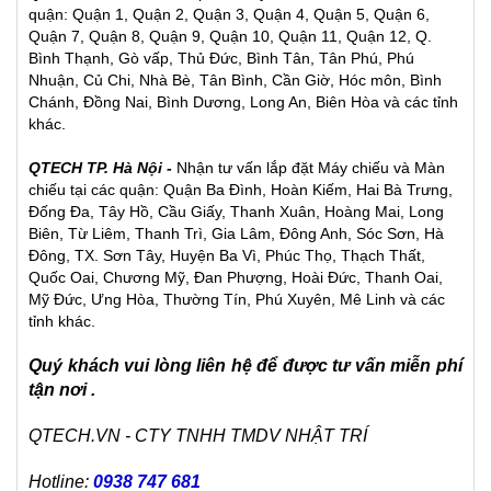
quận: Quận 1, Quận 2, Quận 3, Quận 4, Quận 5, Quận 6,
Quận 7, Quận 8, Quận 9, Quận 10, Quận 11, Quận 12, Q.
Bình Thạnh, Gò vấp, Thủ Đức, Bình Tân, Tân Phú, Phú
Nhuận, Củ Chi, Nhà Bè, Tân Bình, Cần Giờ, Hóc môn, Bình
Chánh, Đồng Nai, Bình Dương, Long An, Biên Hòa và các tỉnh
khác.
QTECH TP. Hà Nội -
Nhận tư vấn lắp đặt Máy chiếu và Màn
chiếu tại các quận: Quận Ba Đình, Hoàn Kiếm, Hai Bà Trưng,
Đống Đa, Tây Hồ, Cầu Giấy, Thanh Xuân, Hoàng Mai, Long
Biên, Từ Liêm, Thanh Trì, Gia Lâm, Đông Anh, Sóc Sơn, Hà
Đông, TX. Sơn Tây, Huyện Ba Vì, Phúc Thọ, Thạch Thất,
Quốc Oai, Chương Mỹ, Đan Phượng, Hoài Đức, Thanh Oai,
Mỹ Đức, Ưng Hòa, Thường Tín, Phú Xuyên, Mê Linh và các
tỉnh khác.
Quý khách vui lòng liên hệ để được tư vấn miễn phí
tận nơi .
QTECH.VN - CTY TNHH TMDV NHẬT TRÍ
Hotline:
0938 747 681