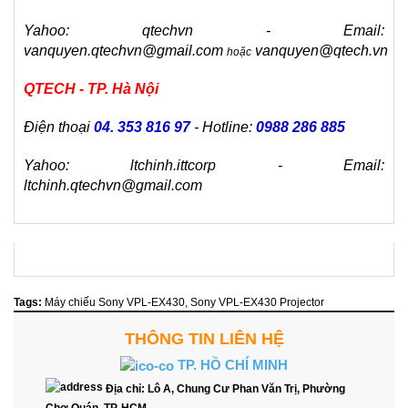
Yahoo: qtechvn - Email:
vanquyen.qtechvn@gmail.com
vanquyen@qtech.vn
hoặc
QTECH - TP. Hà Nội
Điện thoại
04. 353 816 97
- Hotline:
0988 286 885
Yahoo: ltchinh.ittcorp - Email:
ltchinh.qtechvn@gmail.com
Tags:
Máy chiếu Sony VPL-EX430
,
Sony VPL-EX430 Projector
THÔNG TIN LIÊN HỆ
TP. HỒ CHÍ MINH
Địa chỉ:
Lô A, Chung Cư Phan Văn Trị, Phường