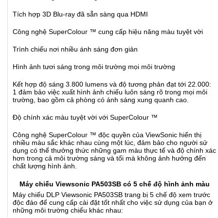
Tích hợp 3D Blu-ray đã sẵn sàng qua HDMI
Công nghệ SuperColour ™ cung cấp hiệu năng màu tuyệt vời
Trình chiếu nơi nhiều ánh sáng đơn giản
Hình ảnh tươi sáng trong môi trường mọi môi trường
Kết hợp độ sáng 3.800 lumens và độ tương phản đạt tới 22.000:
1 đảm bảo việc xuất hình ảnh chiếu luôn sáng rõ trong mọi môi
trường, bao gồm cả phòng có ánh sáng xung quanh cao.
Độ chính xác màu tuyệt vời với SuperColour ™
Công nghệ SuperColour ™ độc quyền của ViewSonic hiển thị
nhiều màu sắc khác nhau cùng một lúc, đảm bảo cho người sử
dụng có thể thưởng thức những gam màu thực tế và độ chính xác
hơn trong cả môi trường sáng và tối mà không ảnh hưởng đến
chất lượng hình ảnh.
Máy chiếu Viewsonic PA503SB có 5 chế độ hình ảnh màu
Máy chiếu DLP Viewsonic PA503SB trang bị 5 chế độ xem trước
độc đáo để cung cấp cài đặt tốt nhất cho việc sử dụng của bạn ở
những môi trường chiếu khác nhau: