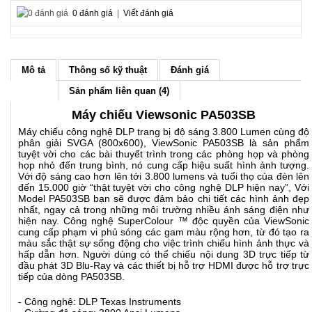
0 đánh giá
|
Viết đánh giá
Mô tả
Thông số kỹ thuật
Đánh giá
Sản phẩm liên quan (4)
Máy chiếu Viewsonic PA503SB
Máy chiếu công nghệ DLP trang bị độ sáng 3.800 Lumen cùng độ
phân giải SVGA (800x600), ViewSonic PA503SB là sản phẩm
tuyệt vời cho các bài thuyết trình trong các phòng họp và phòng
họp nhỏ đến trung bình, nó cung cấp hiệu suất hình ảnh tượng.
Với độ sáng cao hơn lên tới 3.800 lumens và tuổi thọ của đèn lên
đến 15.000 giờ “thật tuyệt vời cho công nghệ DLP hiện nay”, Với
Model PA503SB bạn sẽ được đảm bảo chi tiết các hình ảnh đẹp
nhất, ngay cả trong những môi trường nhiều ánh sáng điện như
hiện nay. Công nghệ SuperColour ™ độc quyền của ViewSonic
cung cấp phạm vi phủ sóng các gam màu rộng hơn, từ đó tạo ra
màu sắc thật sự sống động cho việc trình chiếu hình ảnh thực và
hấp dẫn hơn. Người dùng có thể chiếu nội dung 3D trực tiếp từ
đầu phát 3D Blu-Ray và các thiết bị hỗ trợ HDMI được hỗ trợ trực
tiếp của dòng PA503SB.
- Công nghệ: DLP Texas Instruments