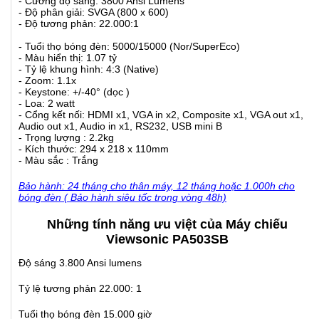
- Cường độ sáng: 3800 Ansi Lumens
- Độ phân giải: SVGA (800 x 600)
- Độ tương phản: 22.000:1
- Tuổi thọ bóng đèn: 5000/15000 (Nor/SuperEco)
- Màu hiển thị: 1.07 tỷ
- Tỷ lệ khung hình: 4:3 (Native)
- Zoom: 1.1x
- Keystone: +/-40° (dọc )
- Loa: 2 watt
- Cổng kết nối: HDMI x1, VGA in x2, Composite x1, VGA out x1,
Audio out x1, Audio in x1, RS232, USB mini B
- Trọng lượng : 2.2kg
- Kích thước: 294 x 218 x 110mm
- Màu sắc : Trắng
Bảo hành: 24 tháng cho thân máy, 12 tháng hoặc 1.000h cho
bóng đèn ( Bảo hành siêu tốc trong vòng 48h)
Những tính năng ưu việt của Máy chiếu
Viewsonic PA503SB
Độ sáng 3.800 Ansi lumens
Tỷ lệ tương phản 22.000: 1
Tuổi thọ bóng đèn 15.000 giờ