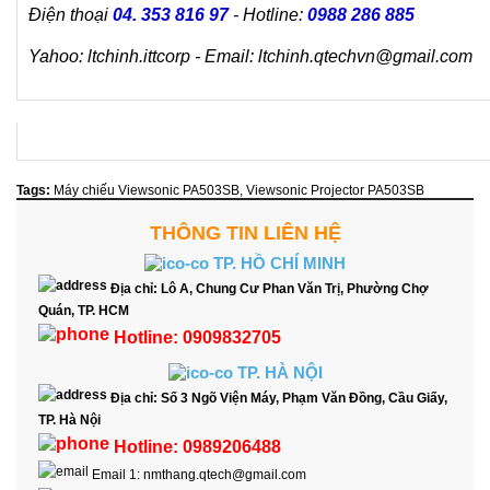
Điện thoại
04. 353 816 97
- Hotline:
0988 286 885
Yahoo: ltchinh.ittcorp - Email: ltchinh.qtechvn@gmail.com
Tags:
Máy chiếu Viewsonic PA503SB
,
Viewsonic Projector PA503SB
THÔNG TIN LIÊN HỆ
TP. HỒ CHÍ MINH
Địa chỉ:
Lô A, Chung Cư Phan Văn Trị, Phường Chợ
Quán, TP. HCM
Hotline:
0909832705
TP. HÀ NỘI
Địa chỉ:
Số 3 Ngõ Viện Máy, Phạm Văn Đồng, Cầu Giấy,
TP. Hà Nội
Hotline:
0989206488
Email 1:
nmthang.qtech@gmail.com