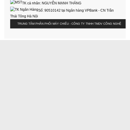
TK cá nhân:
NGUYỄN MẠNH THẮNG
Số:
90510142 tại Ngân hàng VPBank - CN Trần
Thái Tông Hà Nội
TRUNG TÂM PHÂN PHỐI MÁY CHIẾU - CÔNG TY TNHH TMDV CÔNG NGHỆ
NHẬT THÀNH. COPYRIGHT © 2026 DEVELOPED BY
WOALONGIT