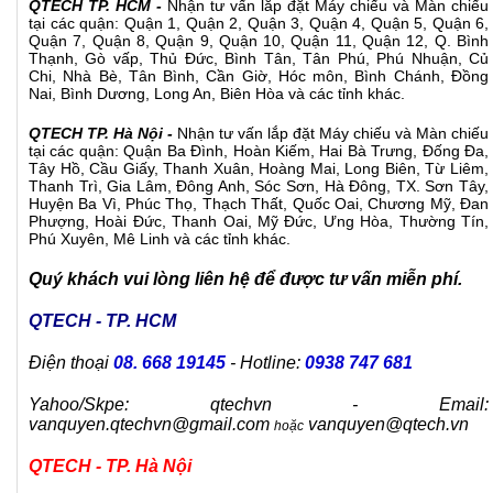
QTECH TP. HCM -
Nhận tư vấn lắp đặt
Máy chiếu
và
Màn chiếu
tại các quận: Quận 1, Quận 2, Quận 3, Quận 4, Quận 5, Quận 6,
Quận 7, Quận 8, Quận 9, Quận 10, Quận 11, Quận 12, Q. Bình
Thạnh, Gò vấp, Thủ Đức, Bình Tân, Tân Phú, Phú Nhuận, Củ
Chi, Nhà Bè, Tân Bình, Cần Giờ, Hóc môn, Bình Chánh, Đồng
Nai, Bình Dương, Long An, Biên Hòa và các tỉnh khác.
QTECH TP. Hà Nội -
Nhận tư vấn lắp đặt Máy chiếu và Màn chiếu
tại các quận: Quận Ba Đình, Hoàn Kiếm, Hai Bà Trưng, Đống Đa,
Tây Hồ, Cầu Giấy, Thanh Xuân, Hoàng Mai, Long Biên, Từ Liêm,
Thanh Trì, Gia Lâm, Đông Anh, Sóc Sơn, Hà Đông, TX. Sơn Tây,
Huyện Ba Vì, Phúc Thọ, Thạch Thất, Quốc Oai, Chương Mỹ, Đan
Phượng, Hoài Đức, Thanh Oai, Mỹ Đức, Ưng Hòa, Thường Tín,
Phú Xuyên, Mê Linh và các tỉnh khác.
Quý khách vui lòng liên hệ để được tư vấn miễn phí.
QTECH - TP. HCM
Điện thoại
08. 668 19145
- Hotline:
0938 747 681
Yahoo/Skpe: qtechvn - Email:
vanquyen.qtechvn@gmail.com
vanquyen@qtech.vn
hoặc
QTECH - TP. Hà Nội