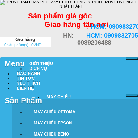
Sản phẩm giá gốc
Giao hàng tận nơi
HCM: 09098327
HN:
HCM: 0909832705
Giỏ hàng
0989206488
0 sản phẩm(s) - 0VND
Menu
GIỚI THIỆU
DỊCH VỤ
BẢO HÀNH
TIN TỨC
YÊU THÍCH
LIÊN HỆ
MÁY CHIẾU
Sản Phẩm
MÁY CHIẾU OPTOMA
MÁY CHIẾU EPSON
MÁY CHIẾU BENQ