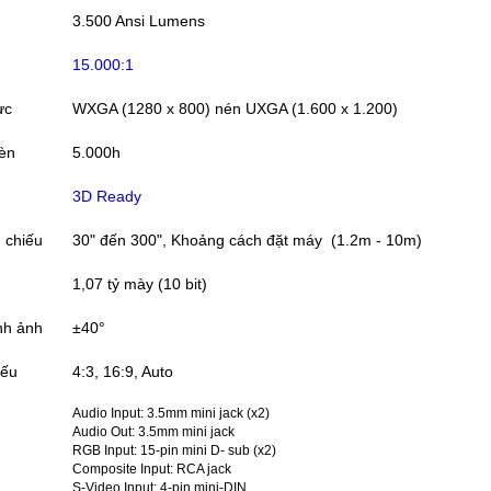
3.500 Ansi Lumens
15.000:1
ực
WXGA (1280 x 800) nén UXGA (1.600 x 1.200)
đèn
5.000h
3D Ready
h chiếu
30" đến 300", Khoảng cách đặt máy (1.2m - 10m)
1,07 tỷ mày (10 bit)
nh ảnh
±40°
iếu
4:3, 16:9, Auto
Audio Input: 3.5mm mini jack (x2)
Audio Out: 3.5mm mini jack
RGB Input: 15-pin mini D- sub (x2)
Composite Input: RCA jack
S-Video Input: 4-pin mini-DIN