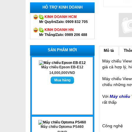
HỖ TRỢ KINH DOANH
KINH DOANH HCM
Mr Quyền/Zalo: 0909 832 705
KINH DOANH HN
Mr Thắng/Zalo: 0989 206 488
SẢN PHẨM MỚI
Mô tả
Thôn
Máy chiếu Views
giá cả hợp lý, 
Máy chiếu Epson EB-E12
14,000,000VND
Máy chiếu View
chiếu những nơi
Với
Máy chiếu
rất thấp
Công nghệ
Máy chiếu Optoma PS460