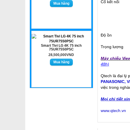
Cổ kết nối
Độ ồn
Smart Tivi LG 4K 75 inch
Trọng lượng
75UR7550PSC
28,500,000VND
Máy chiếu Vi
48h)
Qtech là đại lý
PANASONIC
,
V
việc trong nghà
Mọi chi tiết xi
www.qtech.vn