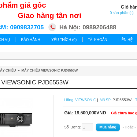
phẩm giá gốc
Giỏ hà
0 sản phẩm(s) 
Giao hàng tận nơi
M: 0909832705
Hà Nội: 0989206488
CH VỤ
BẢO HÀNH
YÊU THÍCH (0)
TÀI KHOẢN
LIÊN HỆ
ÁY CHIẾU
»
MÁY CHIẾU VIEWSONIC PJD6553W
 VIEWSONIC PJD6553W
Hãng:
VIEWSONIC
|
Mã SP:
PJD6553W |
T
Giá:
19,500,000VND
Giá chưa bao 
Số lượng:
- Hoặc 