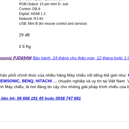
RGB Output: 15-pin mini D- sub
Control: DB-9
Digital: HDMI 1.3
Network: RJ-45
USB: Mini B (for mouse control and service)
29 dB
2.6 Kg
ewsonic PJD654W
Bảo hành: 24 tháng cho thân máy, 12 tháng hoặc 1.
 phân phối chính thức của nhiều hãng Máy chiếu nổi tiếng thế giới như:
IEWSONIC
,
BENQ
,
HITACHI
…
chuyên nghiệp và uy tín tại Việt Nam.
nh Máy chiếu, là nơi đáng tin cậy cho những giải pháp trình chiếu của 
n liên hệ: 08 668 191 45 hoặc 0938 747 681