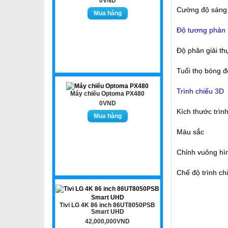
0VND
Cường độ sáng
Độ tương phản
Độ phân giải th
Tuổi thọ bóng 
Trình chiếu 3D
Máy chiếu Optoma PX480
0VND
Kích thước trìn
Màu sắc
Chỉnh vuông hì
Chế độ trình ch
Tivi LG 4K 86 inch 86UT8050PSB
Smart UHD
42,000,000VND