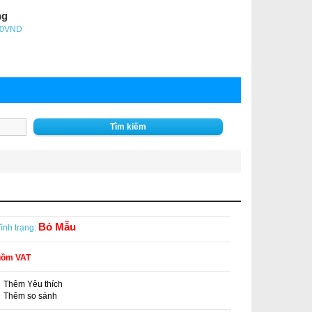
ng
- 0VND
Tìm kiếm
Bỏ Mẫu
ình trạng:
gồm VAT
Thêm Yêu thích
-
Thêm so sánh