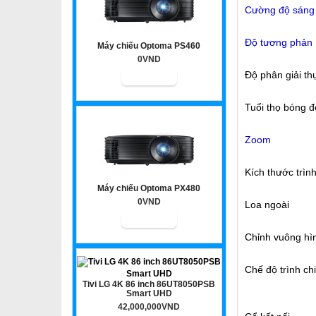
Cường độ sáng
Độ tương phản
Máy chiếu Optoma PS460
0VND
Độ phân giải th
Tuổi thọ bóng 
Zoom
Kích thước trìn
Máy chiếu Optoma PX480
0VND
Loa ngoài
Chỉnh vuông hì
Chế độ trình ch
Tivi LG 4K 86 inch 86UT8050PSB
Smart UHD
42,000,000VND