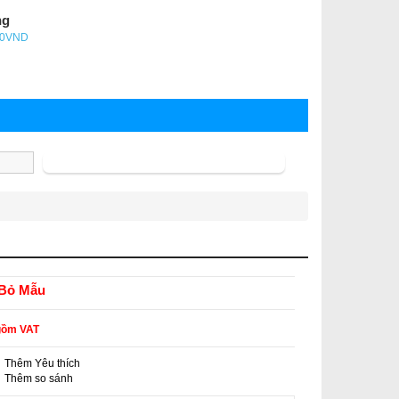
ng
- 0VND
Tìm kiếm
Bỏ Mẫu
gồm VAT
Thêm Yêu thích
-
Thêm so sánh