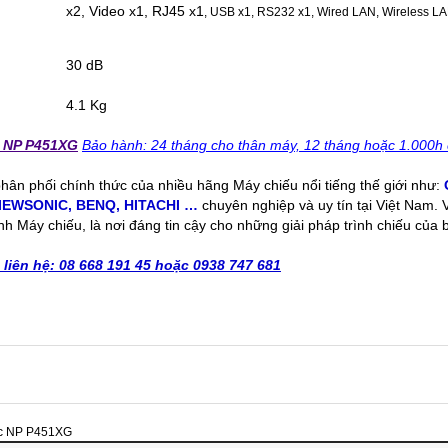
x2, Video x1, RJ45 x1
, USB x1, RS232 x1, Wired LAN, Wireless LA
30 dB
4.1 Kg
c NP P451XG
Bảo hành: 24 tháng cho thân máy, 12 tháng hoặc 1.000h 
 phân phối chính thức của nhiều hãng Máy chiếu nổi tiếng thế giới như:
IEWSONIC
,
BENQ
,
HITACHI
…
chuyên nghiệp và uy tín tại Việt Nam.
nh Máy chiếu, là nơi đáng tin cậy cho những giải pháp trình chiếu của 
n liên hệ: 08 668 191 45 hoặc 0938 747 681
ec NP P451XG