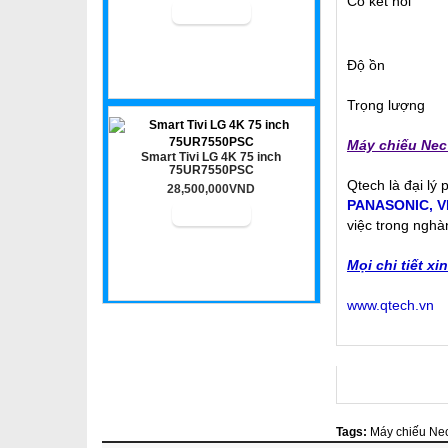
Cổ kết nối
Độ ồn
Trọng lượng
Máy chiếu Ne
Smart Tivi LG 4K 75 inch
75UR7550PSC
Qtech là đại lý
28,500,000VND
PANASONIC
,
V
việc trong nghà
Mọi chi tiết xi
www.qtech.vn
Tags:
Máy chiếu N