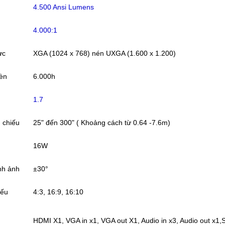
4.500 Ansi Lumens
4.000:1
ực
XGA (1024 x 768) nén UXGA (1.600 x 1.200)
đèn
6.000h
1.7
h chiếu
25" đến 300" ( Khoảng cách từ 0.64 -7.6m)
16W
nh ảnh
±30°
iếu
4:3, 16:9, 16:10
HDMI X1, VGA in x1, VGA out X1, Audio in x3, Audio out x1,