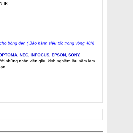
N, IR
cho bóng đèn ( Bảo hành siêu tốc trong vòng 48h)
OPTOMA
,
NEC
,
INFOCUS
,
EPSON
,
SONY
,
 Với những nhân viên giàu kinh nghiệm lâu năm làm
bạn.