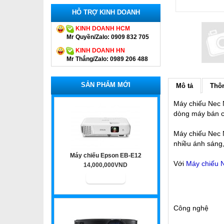
HỖ TRỢ KINH DOANH
KINH DOANH HCM
Mr Quyền/Zalo: 0909 832 705
KINH DOANH HN
Mr Thắng/Zalo: 0989 206 488
SẢN PHẨM MỚI
Mô tả
Thôn
Máy chiếu Nec N
dòng máy bán ch
Máy chiếu Nec 
nhiều ánh sáng,
Máy chiếu Epson EB-E12
Với
Máy chiếu 
14,000,000VND
Công nghệ