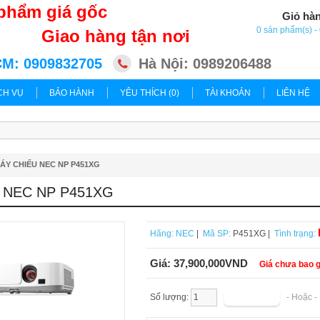
phẩm giá gốc
Giỏ hà
0 sản phẩm(s) 
Giao hàng tận nơi
M: 0909832705
Hà Nội: 0989206488
CH VỤ
BẢO HÀNH
YÊU THÍCH (0)
TÀI KHOẢN
LIÊN HỆ
ÁY CHIẾU NEC NP P451XG
 NEC NP P451XG
Hãng:
NEC
|
Mã SP:
P451XG |
Tình trạng:
Giá:
37,900,000VND
Giá chưa bao 
Số lượng:
- Hoặc 