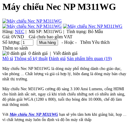
Máy chiếu Nec NP M311WG
Hãng:
NEC
|
Mã SP:
M311WG |
Tình trạng:
Bỏ Mẫu
Giá:
0VND
Giá chưa bao gồm VAT
Số lượng:
- Hoặc -
Thêm Yêu thích
Thêm so sánh
0 đánh giá
|
Viết đánh giá
Mô tả
Thông số kỹ thuật
Đánh giá
Sản phẩm liên quan (19)
Máy chiếu Nec NP M311WG là dòng máy phổ thông dành cho giáo dục,
văn phòng ... Chất lượng và giá cả hợp lý, hiện đang là dòng máy bán chạy
nhất thị trường.
Máy chiếu Nec M311WG cường độ sáng 3.100 Ansi Lumens, cổng HDMI
cho hình ảnh sắc nét, ngay cả khi trình chiếu những nơi có nhiều ánh sáng,
độ phân giải WGA (1280 x 800), tuổi thọ bóng đèn 10.000h, chế độ làm
mát thông minh.
Với
Máy chiếu Nec NP M311WG
bạn sẽ yên tâm hơn khi giảng bài, họp ...
vì chất lượng máy luôn ổn định và độ ồn máy rất thấp