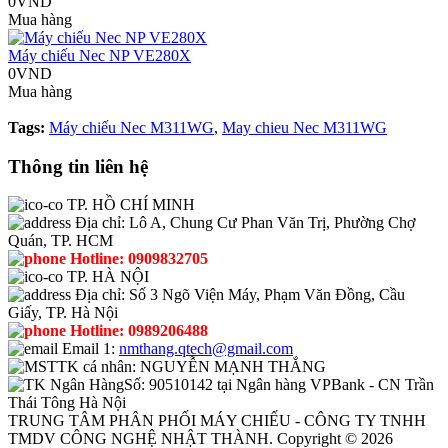
0VND
Mua hàng
Máy chiếu Nec NP VE280X
0VND
Mua hàng
Tags:
Máy chiếu Nec M311WG
,
May chieu Nec M311WG
Thông tin liên hệ
TP. HỒ CHÍ MINH
Địa chỉ:
Lô A, Chung Cư Phan Văn Trị, Phường Chợ
Quán, TP. HCM
Hotline:
0909832705
TP. HÀ NỘI
Địa chỉ:
Số 3 Ngõ Viện Máy, Phạm Văn Đồng, Cầu
Giấy, TP. Hà Nội
Hotline:
0989206488
Email 1:
nmthang.qtech@gmail.com
TK cá nhân:
NGUYỄN MẠNH THẮNG
Số:
90510142 tại Ngân hàng VPBank - CN Trần
Thái Tông Hà Nội
TRUNG TÂM PHÂN PHỐI MÁY CHIẾU - CÔNG TY TNHH
TMDV CÔNG NGHỆ NHẬT THÀNH. Copyright © 2026