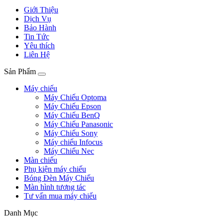
Giới Thiệu
Dịch Vụ
Bảo Hành
Tin Tức
Yêu thích
Liên Hệ
Sản Phẩm
Máy chiếu
Máy Chiếu Optoma
Máy Chiếu Epson
Máy Chiếu BenQ
Máy Chiếu Panasonic
Máy Chiếu Sony
Máy chiếu Infocus
Máy Chiếu Nec
Màn chiếu
Phụ kiện máy chiếu
Bóng Đèn Máy Chiếu
Màn hình tương tác
Tư vấn mua máy chiếu
Danh Mục