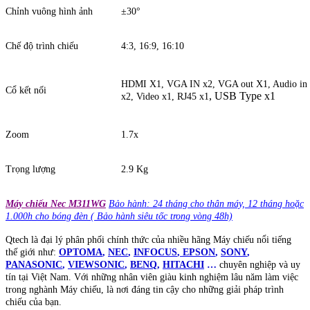
Chỉnh vuông hình ảnh
±30°
Chế độ trình chiếu
4:3, 16:9, 16:10
HDMI X1, VGA IN x2, VGA out X1, Audio in x
Cổ kết nối
, USB Type x1
x2, Video x1, RJ45 x1
Zoom
1.7x
Trọng lượng
2.9 Kg
Máy chiếu Nec M311WG
Bảo hành: 24 tháng cho thân máy, 12 tháng hoặc
1.000h cho bóng đèn ( Bảo hành siêu tốc trong vòng 48h)
Qtech là đại lý phân phối chính thức của nhiều hãng Máy chiếu nổi tiếng
thế giới như:
OPTOMA
,
NEC
,
INFOCUS
,
EPSON
,
SONY
,
PANASONIC
,
VIEWSONIC
,
BENQ
,
HITACHI
…
chuyên nghiệp và uy
tín tại Việt Nam. Với những nhân viên giàu kinh nghiệm lâu năm làm việc
trong nghành Máy chiếu, là nơi đáng tin cậy cho những giải pháp trình
chiếu của bạn.