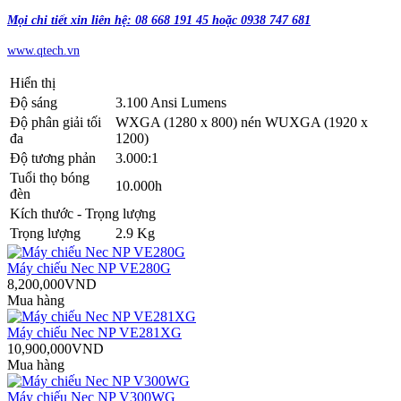
Mọi chi tiết xin liên hệ: 08 668 191 45 hoặc 0938 747 681
www.qtech.vn
Hiển thị
Độ sáng
3.100 Ansi Lumens
Độ phân giải tối
WXGA (1280 x 800) nén WUXGA (1920 x
đa
1200)
Độ tương phản
3.000:1
Tuổi thọ bóng
10.000h
đèn
Kích thước - Trọng lượng
Trọng lượng
2.9 Kg
Máy chiếu Nec NP VE280G
8,200,000VND
Mua hàng
Máy chiếu Nec NP VE281XG
10,900,000VND
Mua hàng
Máy chiếu Nec NP V300WG