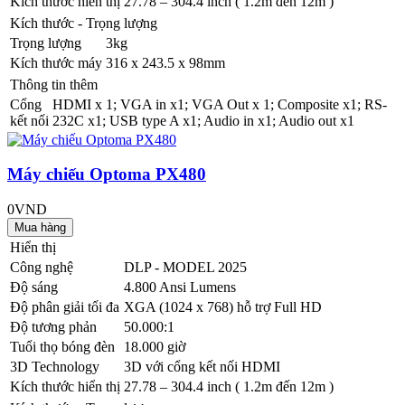
Kích thước hiển thị
27.78 – 304.4 inch ( 1.2m đến 12m )
Kích thước - Trọng lượng
Trọng lượng
3kg
Kích thước máy
316 x 243.5 x 98mm
Thông tin thêm
Cổng
HDMI x 1; VGA in x1; VGA Out x 1; Composite x1; RS-
kết nối
232C x1; USB type A x1; Audio in x1; Audio out x1
Máy chiếu Optoma PX480
0VND
Hiển thị
Công nghệ
DLP - MODEL 2025
Độ sáng
4.800 Ansi Lumens
Độ phân giải tối đa
XGA (1024 x 768) hỗ trợ Full HD
Độ tương phản
50.000:1
Tuổi thọ bóng đèn
18.000 giờ
3D Technology
3D với cổng kết nối HDMI
Kích thước hiển thị
27.78 – 304.4 inch ( 1.2m đến 12m )