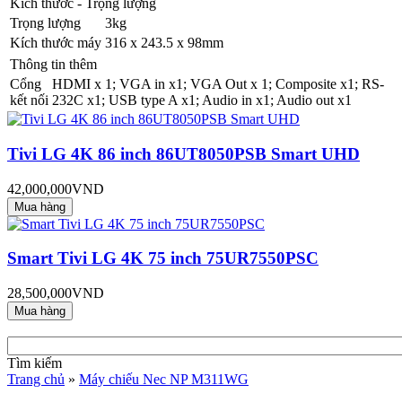
Kích thước - Trọng lượng
Trọng lượng
3kg
Kích thước máy
316 x 243.5 x 98mm
Thông tin thêm
Cổng
HDMI x 1; VGA in x1; VGA Out x 1; Composite x1; RS-
kết nối
232C x1; USB type A x1; Audio in x1; Audio out x1
Tivi LG 4K 86 inch 86UT8050PSB Smart UHD
42,000,000VND
Smart Tivi LG 4K 75 inch 75UR7550PSC
28,500,000VND
Tìm kiếm
Trang chủ
»
Máy chiếu Nec NP M311WG