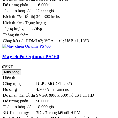
Độ tương phản
16.000:1
Tuổi thọ bóng đèn
12.000 giờ
Kích thước hiển thị
34 - 300 inchs
Kích thước - Trọng lượng
Trọng lượng
2.5Kg
Thông tin thêm
Cổng kết nối
HDMI x2; VGA in x1; USB x1, USB
Máy chiếu Optoma PS460
0VND
Hiển thị
Công nghệ
DLP - MODEL 2025
Độ sáng
4.800 Ansi Lumens
Độ phân giải tối đa
SVGA (800 x 600) hỗ trợ Full HD
Độ tương phản
50.000:1
Tuổi thọ bóng đèn
18.000 giờ
3D Technology
3D với cổng kết nối HDMI