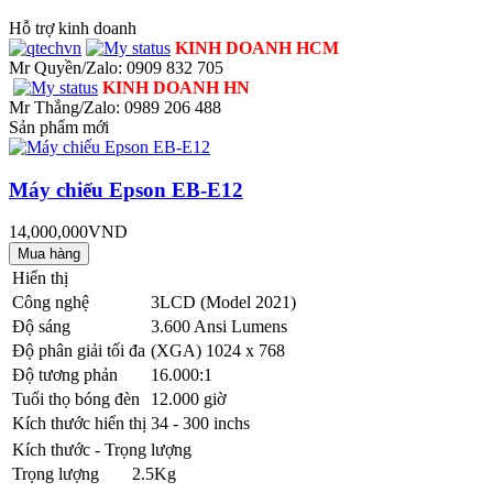
Hỗ trợ kinh doanh
KINH DOANH HCM
Mr Quyền/Zalo: 0909 832 705
KINH DOANH HN
Mr Thắng/Zalo: 0989 206 488
Sản phẩm mới
Máy chiếu Epson EB-E12
14,000,000VND
Hiển thị
Công nghệ
3LCD (Model 2021)
Độ sáng
3.600 Ansi Lumens
Độ phân giải tối đa
(XGA) 1024 x 768
Độ tương phản
16.000:1
Tuổi thọ bóng đèn
12.000 giờ
Kích thước hiển thị
34 - 300 inchs
Kích thước - Trọng lượng
Trọng lượng
2.5Kg