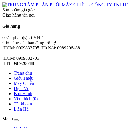
Sản phẩm giá gốc
Giao hàng tận nơi
Giỏ hàng
0 sản phẩm(s) - 0VND
Giỏ hàng của bạn đang trống!
HCM: 0909832705
Hà Nội: 0989206488
HCM: 0909832705
HN: 0989206488
Trang chủ
Giới Thiệu
Máy Chiếu
Dịch Vụ
Bảo Hành
Yêu thích (0)
Tài khoản
Liên Hệ
Menu