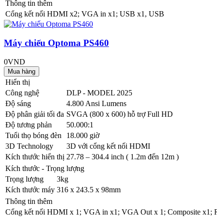
Thông tin thêm
Cổng kết nối
HDMI x2; VGA in x1; USB x1, USB
Máy chiếu Optoma PS460
0VND
Hiển thị
Công nghệ
DLP - MODEL 2025
Độ sáng
4.800 Ansi Lumens
Độ phân giải tối đa
SVGA (800 x 600) hỗ trợ Full HD
Độ tương phản
50.000:1
Tuổi thọ bóng đèn
18.000 giờ
3D Technology
3D với cổng kết nối HDMI
Kích thước hiển thị
27.78 – 304.4 inch ( 1.2m đến 12m )
Kích thước - Trọng lượng
Trọng lượng
3kg
Kích thước máy
316 x 243.5 x 98mm
Thông tin thêm
Cổng kết nối
HDMI x 1; VGA in x1; VGA Out x 1; Composite x1; R