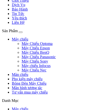
Giới Thiệu
Dịch Vụ
Bảo Hành
Tin Tức
Yêu thích
Liên Hệ
Sản Phẩm
Máy chiếu
Máy Chiếu Optoma
Máy Chiếu Epson
Máy Chiếu BenQ
Máy Chiếu Panasonic
Máy Chiếu Sony
Máy chiếu Infocus
Máy Chiếu Nec
Màn chiếu
Phụ kiện máy chiếu
Bóng Đèn Máy Chiếu
Màn hình tương tác
Tư vấn mua máy chiếu
Danh Mục
Máy chiếu