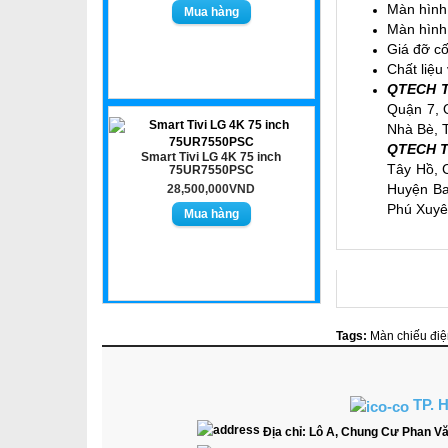
Màn hình 
Màn hình 
Giá đỡ cố
Chất liệu
QTECH T
Quận 7, 
Nhà Bè, T
QTECH TP
Smart Tivi LG 4K 75 inch
Tây Hồ, 
75UR7550PSC
Huyện Ba
28,500,000VND
Phú Xuyên
Tags:
Màn chiếu điệ
TP. 
Địa chỉ:
Lô A, Chung Cư Phan Vă