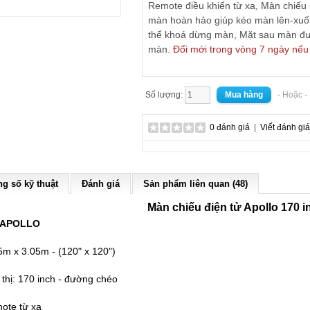
Remote điều khiển từ xa, Màn chiếu 
màn hoàn hảo giúp kéo màn lên-xuống
thể khoá dừng màn, Mặt sau màn đ
màn.
Đổi mới trong vòng 7 ngày nếu 
Số lượng:
- Hoặc 
0 đánh giá
|
Viết đánh giá
g số kỹ thuật
Đánh giá
Sản phẩm liên quan (48)
Màn chiếu điện tử Apollo 170 i
APOLLO
5m x 3.05m - (120" x 120")
 thị: 170 inch - đường chéo
ote từ xa