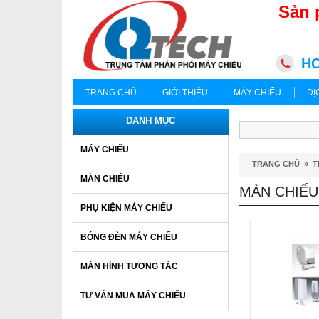
Sản 
HC
TRANG CHỦ
GIỚI THIỆU
MÁY CHIẾU
DỊ
DANH MỤC
MÁY CHIẾU
TRANG CHỦ
»
T
MÀN CHIẾU
MÀN CHIẾU
PHỤ KIỆN MÁY CHIẾU
BÓNG ĐÈN MÁY CHIẾU
MÀN HÌNH TƯƠNG TÁC
TƯ VẤN MUA MÁY CHIẾU