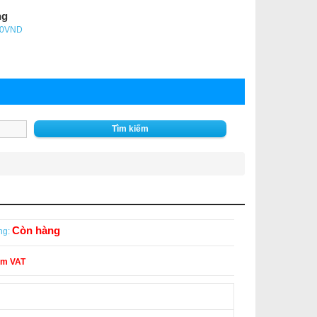
ng
- 0VND
Tìm kiếm
Còn hàng
ng:
ồm VAT