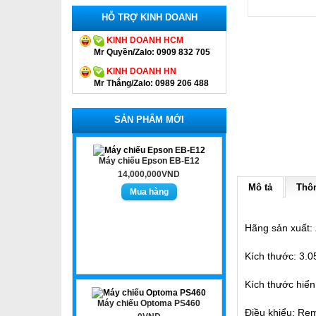
HỖ TRỢ KINH DOANH
KINH DOANH HCM
Mr Quyền/Zalo: 0909 832 705
KINH DOANH HN
Mr Thắng/Zalo: 0989 206 488
SẢN PHẨM MỚI
Máy chiếu Epson EB-E12
14,000,000VND
Mô tả
Thôn
Hãng sản xuất:
Kích thước: 3.0
Kích thước hiển
Máy chiếu Optoma PS460
Điều khiểu: Rem