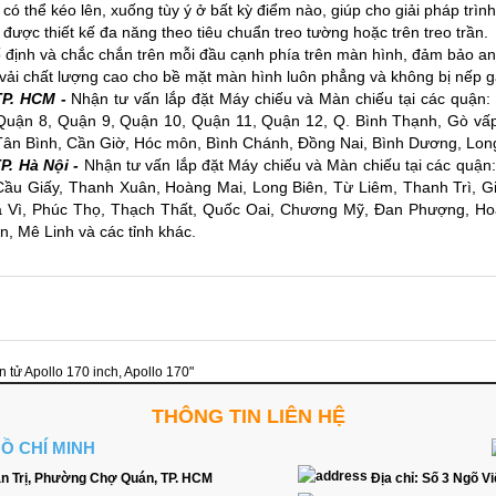
có thể kéo lên, xuống tùy ý ở bất kỳ điểm nào, giúp cho giải pháp trìn
được thiết kế đa năng theo tiêu chuẩn treo tường hoặc trên treo trần.
 định và chắc chắn trên mỗi đầu cạnh phía trên màn hình, đảm bảo an 
 vải chất lượng cao cho bề mặt màn hình luôn phẳng và không bị nếp gấ
P. HCM -
Nhận tư vấn lắp đặt
Máy chiếu
và
Màn chiếu
tại các quận:
Quận 8, Quận 9, Quận 10, Quận 11, Quận 12, Q. Bình Thạnh, Gò vấp
ân Bình, Cần Giờ, Hóc môn, Bình Chánh, Đồng Nai, Bình Dương, Long 
. Hà Nội -
Nhận tư vấn lắp đặt Máy chiếu và Màn chiếu tại các quậ
Cầu Giấy, Thanh Xuân, Hoàng Mai, Long Biên, Từ Liêm, Thanh Trì, 
 Vì, Phúc Thọ, Thạch Thất, Quốc Oai, Chương Mỹ, Đan Phượng, Ho
, Mê Linh và các tỉnh khác.
n tử Apollo 170 inch
,
Apollo 170"
THÔNG TIN LIÊN HỆ
HỒ CHÍ MINH
n Trị, Phường Chợ Quán, TP. HCM
Địa chỉ:
Số 3 Ngõ Vi