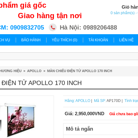
phẩm giá gốc
Giỏ hà
0 sản phẩm(s) 
Giao hàng tận nơi
M: 0909832705
Hà Nội: 0989206488
CH VỤ
BẢO HÀNH
YÊU THÍCH (0)
TÀI KHOẢN
LIÊN HỆ
HƯƠNG HIỆU
»
APOLLO
»
MÀN CHIẾU ĐIỆN TỬ APOLLO 170 INCH
 ĐIỆN TỬ APOLLO 170 INCH
Hãng:
APOLLO
|
Mã SP:
AP170D |
Tình trạ
Giá:
2,950,000VND
Giá chưa bao g
Mô tả ngắn