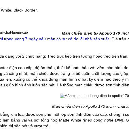
 White, Black Border.
Màn chiếu điện tử Apollo 170 inc
ới trong vòng 7 ngày nếu màn có sự cố do lỗi nhà sản xuất.
Giá trên 
 đa dạng với 2 chức năng: Treo trực tiếp trên tường hoặc treo trên trần
otor điện cao cấp, độ ồn thấp, thiết kế hoàn hảo với viền màn hình 
 và căng nhất, màn chiếu được trang bị bộ cuộn chất lượng cao giúp
 tua lên, xuống có thể khóa dừng màn hình ở bất kỳ điểm nào theo ý
au giúp hình ảnh luôn sắc nét. Hệ thống
màn chiếu
được sơn tĩnh điện
Màn chiếu điện tử Apollo 170 inch - chất 
ằng kim loại được sơn phủ một lớp sơn tĩnh điện cao cấp, chống rỉ sé
 làm bằng vải và sợi tổng hợp Matte White
(
theo công nghệ DIN)
, 
iển thị sắc nét và vượt trội.