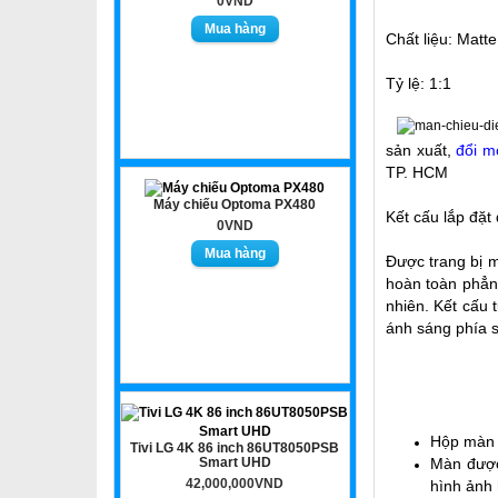
0VND
Chất liệu: Matte
Tỷ lệ: 1:1
sản xuất,
đổi m
TP. HCM
Máy chiếu Optoma PX480
Kết cấu lắp đặt
0VND
Được trang bị m
hoàn toàn phẳng
nhiên. Kết cấu
ánh sáng phía s
Hộp màn b
Tivi LG 4K 86 inch 86UT8050PSB
Smart UHD
Màn được
42,000,000VND
hình ảnh h