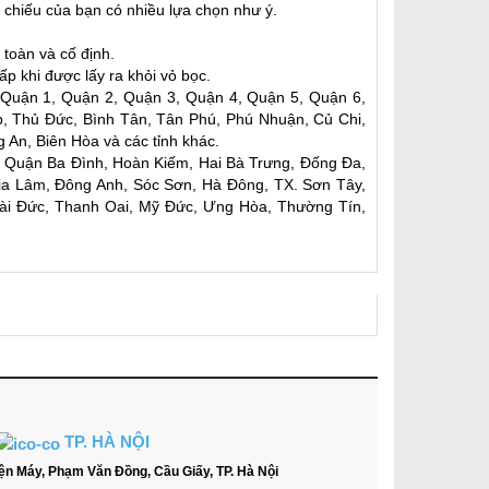
h chiếu của bạn có nhiều lựa chọn như ý.
toàn và cố định.
p khi được lấy ra khỏi vỏ bọc.
 Quận 1, Quận 2, Quận 3, Quận 4, Quận 5, Quận 6,
, Thủ Đức, Bình Tân, Tân Phú, Phú Nhuận, Củ Chi,
An, Biên Hòa và các tỉnh khác.
n: Quận Ba Đình, Hoàn Kiếm, Hai Bà Trưng, Đống Đa,
Gia Lâm, Đông Anh, Sóc Sơn, Hà Đông, TX. Sơn Tây,
ài Đức, Thanh Oai, Mỹ Đức, Ưng Hòa, Thường Tín,
TP. HÀ NỘI
ện Máy, Phạm Văn Đồng, Cầu Giấy, TP. Hà Nội