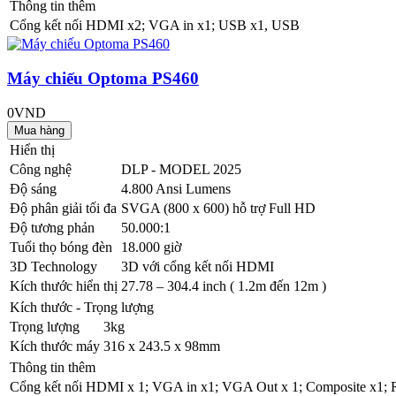
Thông tin thêm
Cổng kết nối
HDMI x2; VGA in x1; USB x1, USB
Máy chiếu Optoma PS460
0VND
Hiển thị
Công nghệ
DLP - MODEL 2025
Độ sáng
4.800 Ansi Lumens
Độ phân giải tối đa
SVGA (800 x 600) hỗ trợ Full HD
Độ tương phản
50.000:1
Tuổi thọ bóng đèn
18.000 giờ
3D Technology
3D với cổng kết nối HDMI
Kích thước hiển thị
27.78 – 304.4 inch ( 1.2m đến 12m )
Kích thước - Trọng lượng
Trọng lượng
3kg
Kích thước máy
316 x 243.5 x 98mm
Thông tin thêm
Cổng kết nối
HDMI x 1; VGA in x1; VGA Out x 1; Composite x1; R