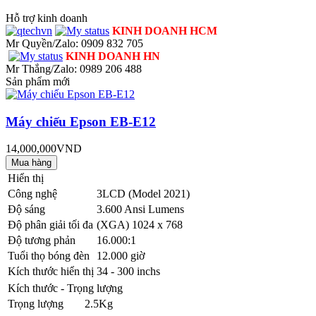
Hỗ trợ kinh doanh
KINH DOANH HCM
Mr Quyền/Zalo: 0909 832 705
KINH DOANH HN
Mr Thắng/Zalo: 0989 206 488
Sản phẩm mới
Máy chiếu Epson EB-E12
14,000,000VND
Hiển thị
Công nghệ
3LCD (Model 2021)
Độ sáng
3.600 Ansi Lumens
Độ phân giải tối đa
(XGA) 1024 x 768
Độ tương phản
16.000:1
Tuổi thọ bóng đèn
12.000 giờ
Kích thước hiển thị
34 - 300 inchs
Kích thước - Trọng lượng
Trọng lượng
2.5Kg