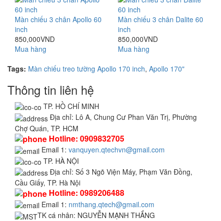
Màn chiếu 3 chân Apollo 60
Màn chiếu 3 chân Dalite 60
inch
inch
850,000VND
850,000VND
Mua hàng
Mua hàng
Tags:
Màn chiếu treo tường Apollo 170 inch
,
Apollo 170"
Thông tin liên hệ
TP. HỒ CHÍ MINH
Địa chỉ:
Lô A, Chung Cư Phan Văn Trị, Phường
Chợ Quán, TP. HCM
Hotline:
0909832705
Email 1:
vanquyen.qtechvn@gmail.com
TP. HÀ NỘI
Địa chỉ:
Số 3 Ngõ Viện Máy, Phạm Văn Đồng,
Cầu Giấy, TP. Hà Nội
Hotline:
0989206488
Email 1:
nmthang.qtech@gmail.com
TK cá nhân:
NGUYỄN MẠNH THẮNG