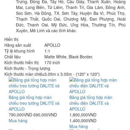
Trưng, Đống Đa, Tây Hồ, Cầu Giấy, Thanh Xuân, Hoàng
Mai, Long Biên, Từ Liêm, Thanh Trì, Gia Lâm, Đông Anh,
Sóc Sơn, Hà Đông, TX. Sơn Tây, Huyện Ba Vì, Phúc Thọ,
Thạch Thất, Quốc Oai, Chương Mỹ, Đan Phượng, Hoài
Đức, Thanh Oai, Mỹ Đức, Ưng Hòa, Thường Tín, Phú
Xuyên, Mê Linh và các tỉnh khác.
Hiển thị
Hãng sản xuất
APOLLO
Tỷ lệ khung hình
1:1
Chất liệu
Matte White, Black Border.
Kích thước hiển thị
170 inch
Kích thước - Trọng lượng
Kích thước màn chiếu
3.05m x 3.05m - (120" x 120")
Bảng giá tổng hợp màn
Bảng giá tổng hợp màn
chiếu treo tường DALITE và
chiếu điện DALITE và
APOLLO
APOLLO
790,000VND
690,000VND
1,800,000VND
Mua hàng
1,400,000VND
Mua hàng