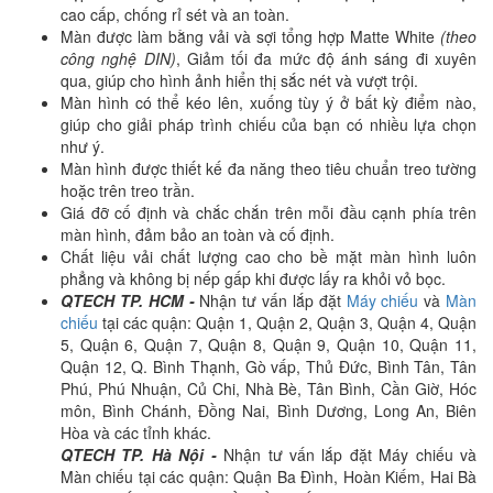
cao cấp, chống rỉ sét và an toàn.
Màn được làm bằng vải và sợi tổng hợp Matte White
(
theo
công nghệ DIN)
, Giảm tối đa mức độ ánh sáng đi xuyên
qua, giúp cho hình ảnh hiển thị sắc nét và vượt trội.
Màn hình có thể kéo lên, xuống tùy ý ở bất kỳ điểm nào,
giúp cho giải pháp trình chiếu của bạn có nhiều lựa chọn
như ý.
Màn hình được thiết kế đa năng theo tiêu chuẩn treo tường
hoặc trên treo trần.
Giá đỡ cố định và chắc chắn trên mỗi đầu cạnh phía trên
màn hình, đảm bảo an toàn và cố định.
Chất liệu vải chất lượng cao cho bề mặt màn hình luôn
phẳng và không bị nếp gấp khi được lấy ra khỏi vỏ bọc.
QTECH TP. HCM -
Nhận tư vấn lắp đặt
Máy chiếu
và
Màn
chiếu
tại các quận: Quận 1, Quận 2, Quận 3, Quận 4, Quận
5, Quận 6, Quận 7, Quận 8, Quận 9, Quận 10, Quận 11,
Quận 12, Q. Bình Thạnh, Gò vấp, Thủ Đức, Bình Tân, Tân
Phú, Phú Nhuận, Củ Chi, Nhà Bè, Tân Bình, Cần Giờ, Hóc
môn, Bình Chánh, Đồng Nai, Bình Dương, Long An, Biên
Hòa và các tỉnh khác.
QTECH TP. Hà Nội -
Nhận tư vấn lắp đặt Máy chiếu và
Màn chiếu tại các quận: Quận Ba Đình, Hoàn Kiếm, Hai Bà