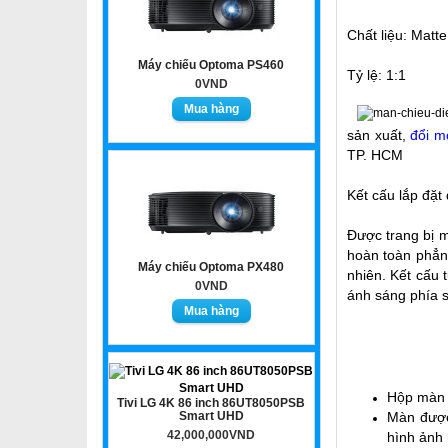
Chất liệu: Matte
Máy chiếu Optoma PS460
Tỷ lệ: 1:1
0VND
sản xuất,
đổi m
TP. HCM
Kết cấu lắp đặt
Được trang bị m
hoàn toàn phẳng
Máy chiếu Optoma PX480
nhiên. Kết cấu
0VND
ánh sáng phía s
Hộp màn b
Tivi LG 4K 86 inch 86UT8050PSB
Smart UHD
Màn được
42,000,000VND
hình ảnh h