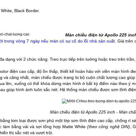
 White, Black Border.
Màn chiếu điện tử Apollo 225 in
ới trong vòng 7 ngày nếu màn có sự cố do lỗi nhà sản xuất.
Giá trên 
 đa dạng với 2 chức năng: Treo trực tiếp trên tường hoặc treo trên trần
otor điện cao cấp, độ ồn thấp, thiết kế hoàn hảo với viền màn hình 
 và căng nhất, màn chiếu được trang bị bộ cuộn chất lượng cao giúp
 tua lên, xuống có thể khóa dừng màn hình ở bất kỳ điểm nào theo ý
au giúp hình ảnh luôn sắc nét. Hệ thống
màn chiếu
được sơn tĩnh điện
Màn chiếu điện tử Apollo 225 inch - Màn chấ
ằng kim loại được sơn phủ một lớp sơn tĩnh điện cao cấp, chống rỉ sé
 làm bằng vải và sợi tổng hợp Matte White
(
theo công nghệ DIN)
, 
iển thị sắc nét và vượt trội.