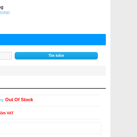
ng
- 0VND
Tìm kiếm
Out Of Stock
ng:
gồm VAT