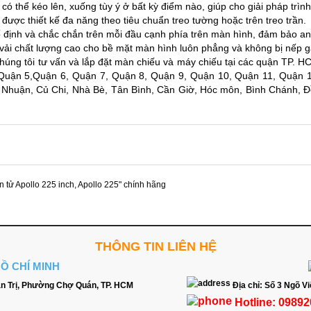
có thể kéo lên, xuống tùy ý ở bất kỳ điểm nào, giúp cho giải pháp trìn
được thiết kế đa năng theo tiêu chuẩn treo tường hoặc trên treo trần.
 định và chắc chắn trên mỗi đầu cạnh phía trên màn hình, đảm bảo an 
 vải chất lượng cao cho bề mặt màn hình luôn phẳng và không bị nếp gấ
húng tôi tư vấn và lắp đặt màn chiếu và
máy chiếu
tại các quận TP. HC
Quận 5,Quận 6, Quận 7, Quận 8, Quận 9, Quận 10, Quận 11, Quận 1
 Nhuận, Củ Chi, Nhà Bè, Tân Bình, Cần Giờ, Hóc môn, Bình Chánh, Đồ
n tử Apollo 225 inch
,
Apollo 225" chính hãng
THÔNG TIN LIÊN HỆ
HỒ CHÍ MINH
n Trị, Phường Chợ Quán, TP. HCM
Địa chỉ:
Số 3 Ngõ Vi
Hotline:
09892