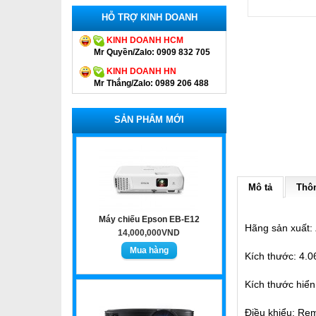
HỖ TRỢ KINH DOANH
KINH DOANH HCM
Mr Quyền/Zalo: 0909 832 705
KINH DOANH HN
Mr Thắng/Zalo: 0989 206 488
SẢN PHẨM MỚI
Mô tả
Thôn
Máy chiếu Epson EB-E12
Hãng sản xuất:
14,000,000VND
Kích thước: 4.0
Kích thước hiển
Điều khiểu: Rem