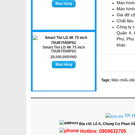
Màn hình 
Màn hình 
Giá đỡ cố
Chất liệu
Công ty c
Quận 4, 
Phú, Phú
khác.
Smart Tivi LG 4K 75 inch
75UR7550PSC
28,500,000VND
Tags:
Màn chiếu điệ
TP. 
Địa chỉ:
Lô A, Chung Cư Phan Vă
Hotline:
0909832705