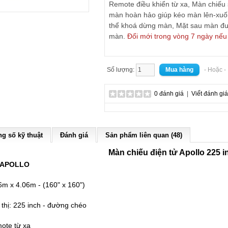
Remote điều khiển từ xa, Màn chiếu 
màn hoàn hảo giúp kéo màn lên-xuống
thể khoá dừng màn, Mặt sau màn đ
màn.
Đổi mới trong vòng 7 ngày nếu 
Số lượng:
- Hoặc 
0 đánh giá
|
Viết đánh giá
g số kỹ thuật
Đánh giá
Sản phẩm liên quan (48)
Màn chiếu điện tử Apollo 225 i
APOLLO
6m x 4.06m - (160" x 160")
 thị: 225 inch - đường chéo
ote từ xa