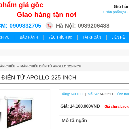
phẩm giá gốc
Giỏ hà
0 sản phẩm(s) 
Giao hàng tận nơi
M: 0909832705
Hà Nội: 0989206488
CH VỤ
BẢO HÀNH
YÊU THÍCH (0)
TÀI KHOẢN
LIÊN HỆ
ÀN CHIẾU
»
MÀN CHIẾU ĐIỆN TỬ APOLLO 225 INCH
 ĐIỆN TỬ APOLLO 225 INCH
Hãng:
APOLLO
|
Mã SP:
AP225D |
Tình trạ
Giá:
14,100,000VND
Giá chưa bao 
Mô tả ngắn