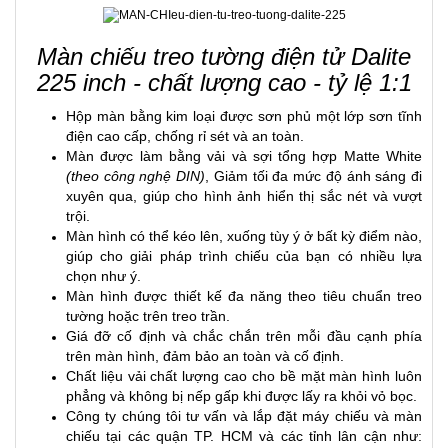
Màn chiếu treo tường điện tử Dalite
225 inch - chất lượng cao - tỷ lệ 1:1
Hộp màn bằng kim loại được sơn phủ một lớp sơn tĩnh
điện cao cấp, chống rỉ sét và an toàn.
Màn được làm bằng vải và sợi tổng hợp Matte White
(
theo công nghệ DIN)
, Giảm tối đa mức độ ánh sáng đi
xuyên qua, giúp cho hình ảnh hiển thị sắc nét và vượt
trội.
Màn hình có thể kéo lên, xuống tùy ý ở bất kỳ điểm nào,
giúp cho giải pháp trình chiếu của bạn có nhiều lựa
chọn như ý.
Màn hình được thiết kế đa năng theo tiêu chuẩn treo
tường hoặc trên treo trần.
Giá đỡ cố định và chắc chắn trên mỗi đầu cạnh phía
trên màn hình, đảm bảo an toàn và cố định.
Chất liệu vải chất lượng cao cho bề mặt màn hình luôn
phẳng và không bị nếp gấp khi được lấy ra khỏi vỏ bọc.
Công ty chúng tôi tư vấn và lắp đặt
máy chiếu
và màn
chiếu tại các quận TP. HCM và các tỉnh lân cận như: