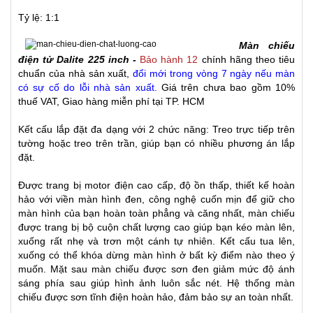
Tỷ lệ: 1:1
Màn chiếu
điện tử Dalite 225 inch
-
Bảo hành 12
chính hãng theo tiêu
chuẩn của nhà sản xuất,
đổi mới trong vòng 7 ngày nếu màn
có sự cố do lỗi nhà sản xuất.
Giá trên chưa bao gồm 10%
thuế VAT, Giao hàng miễn phí tại TP. HCM
Kết cấu lắp đặt đa dạng với 2 chức năng: Treo trực tiếp trên
tường hoặc treo trên trần, giúp bạn có nhiều phương án lắp
đặt.
Được trang bị motor điện cao cấp, độ ồn thấp, thiết kế hoàn
hảo với viền màn hình đen, công nghệ cuốn mịn để giữ cho
màn hình của bạn hoàn toàn phẳng và căng nhất, màn chiếu
được trang bị bộ cuộn chất lượng cao giúp bạn kéo màn lên,
xuống rất nhẹ và trơn một cánh tự nhiên. Kết cấu tua lên,
xuống có thể khóa dừng màn hình ở bất kỳ điểm nào theo ý
muốn. Mặt sau
màn chiếu
được sơn đen giảm mức độ ánh
sáng phía sau giúp hình ảnh luôn sắc nét. Hệ thống màn
chiếu được sơn tĩnh điện hoàn hảo, đảm bảo sự an toàn nhất.