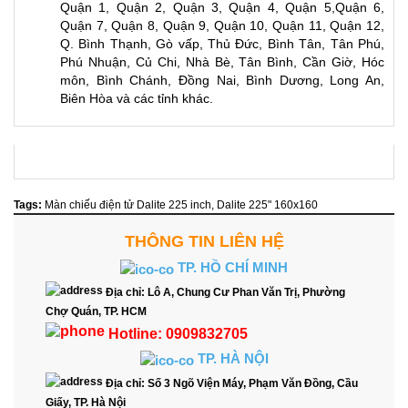
Quận 1, Quận 2, Quận 3, Quận 4, Quận 5,Quận 6,
Quận 7, Quận 8, Quận 9, Quận 10, Quận 11, Quận 12,
Q. Bình Thạnh, Gò vấp, Thủ Đức, Bình Tân, Tân Phú,
Phú Nhuận, Củ Chi, Nhà Bè, Tân Bình, Cần Giờ, Hóc
môn, Bình Chánh, Đồng Nai, Bình Dương, Long An,
Biên Hòa và các tỉnh khác.
Tags:
Màn chiếu điện tử Dalite 225 inch
,
Dalite 225" 160x160
THÔNG TIN LIÊN HỆ
TP. HỒ CHÍ MINH
Địa chỉ:
Lô A, Chung Cư Phan Văn Trị, Phường
Chợ Quán, TP. HCM
Hotline:
0909832705
TP. HÀ NỘI
Địa chỉ:
Số 3 Ngõ Viện Máy, Phạm Văn Đồng, Cầu
Giấy, TP. Hà Nội