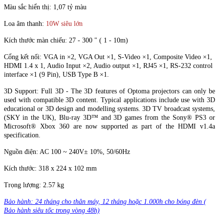
Màu sắc hiển thị: 1,07 tỷ màu
Loa âm thanh:
10W siêu lớn
Kích thước màn chiếu: 27 - 300 " ( 1 - 10m)
Cổng kết nối: VGA in ×2, VGA Out ×1, S-Video ×1, Composite Video ×1,
HDMI 1.4 x 1, Audio Input ×2, Audio output ×1, RJ45 ×1, RS-232 control
interface ×1 (9 Pin), USB Type B ×1.
3D Support: Full 3D - The 3D features of Optoma projectors can only be
used with compatible 3D content. Typical applications include use with 3D
educational or 3D design and modelling systems. 3D TV broadcast systems,
(SKY in the UK), Blu-ray 3D™ and 3D games from the Sony® PS3 or
Microsoft® Xbox 360 are now supported as part of the HDMI v1.4a
specification.
Nguồn điện: AC 100 ~ 240V± 10%, 50/60Hz
Kích thước: 318 x 224 x 102 mm
Trọng lượng: 2.57 kg
Bảo hành: 24 tháng cho thân máy, 12 tháng hoặc 1.000h cho bóng đèn (
Bảo hành siêu tốc trong vòng 48h)