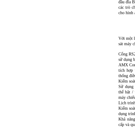
đầu đĩa B
các trò c
cho hình 
Với một l
sát máy c
Cổng RS2
sử dụng b
AMX Comp
tích hợp
thống đi
Kiểm so
Sử dụng
thể bật /
máy chiếu
Lịch trình
Kiểm soát
dụng trìn
Khả năng
cấp và qu