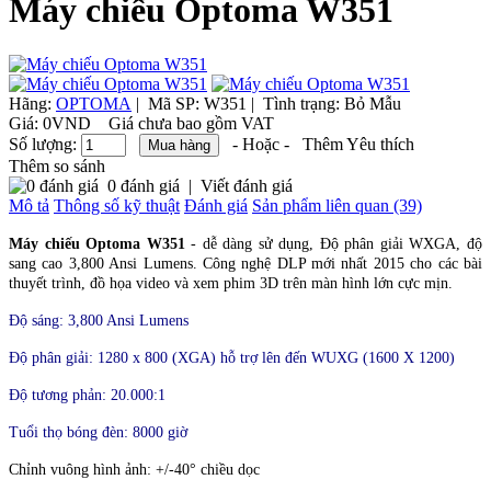
Máy chiếu Optoma W351
Hãng:
OPTOMA
|
Mã SP:
W351 |
Tình trạng:
Bỏ Mẫu
Giá:
0VND
Giá chưa bao gồm VAT
Số lượng:
- Hoặc -
Thêm Yêu thích
Thêm so sánh
0 đánh giá
|
Viết đánh giá
Mô tả
Thông số kỹ thuật
Đánh giá
Sản phẩm liên quan (39)
Máy chiếu Optoma W351
- dễ dàng sử dụng, Độ phân giải WXGA, độ
sang cao 3,800 Ansi Lumens. Công nghệ DLP mới nhất 2015 cho các bài
thuyết trình, đồ họa video và xem phim 3D trên màn hình lớn cực mịn.
Độ sáng: 3,800 Ansi Lumens
Độ phân giải: 1280 x 800 (XGA)
hỗ trợ lên đến WUXG (1600 X 1200)
Độ tương phản: 20.000:1
Tuổi thọ bóng đèn: 8000 giờ
Chỉnh vuông hình ảnh: +/-40° chiều dọc