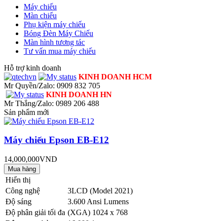
Máy chiếu
Màn chiếu
Phụ kiện máy chiếu
Bóng Đèn Máy Chiếu
Màn hình tương tác
Tư vấn mua máy chiếu
Hỗ trợ kinh doanh
KINH DOANH HCM
Mr Quyền/Zalo: 0909 832 705
KINH DOANH HN
Mr Thắng/Zalo: 0989 206 488
Sản phẩm mới
Máy chiếu Epson EB-E12
14,000,000VND
Hiển thị
Công nghệ
3LCD (Model 2021)
Độ sáng
3.600 Ansi Lumens
Độ phân giải tối đa
(XGA) 1024 x 768