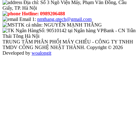
Địa chỉ:
Số 3 Ngõ Viện Máy, Phạm Văn Đồng, Cầu
Giấy, TP. Hà Nội
Hotline:
0989206488
Email 1:
nmthang.qtech@gmail.com
TK cá nhân:
NGUYỄN MẠNH THẮNG
Số:
90510142 tại Ngân hàng VPBank - CN Trần
Thái Tông Hà Nội
TRUNG TÂM PHÂN PHỐI MÁY CHIẾU - CÔNG TY TNHH
TMDV CÔNG NGHỆ NHẬT THÀNH. Copyright © 2026
Developed by
woalongit