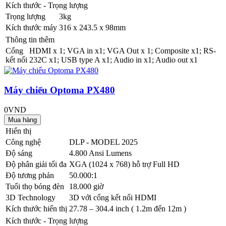
Kích thước - Trọng lượng
Trọng lượng
3kg
Kích thước máy
316 x 243.5 x 98mm
Thông tin thêm
Cổng
HDMI x 1; VGA in x1; VGA Out x 1; Composite x1; RS-
kết nối
232C x1; USB type A x1; Audio in x1; Audio out x1
Máy chiếu Optoma PX480
0VND
Hiển thị
Công nghệ
DLP - MODEL 2025
Độ sáng
4.800 Ansi Lumens
Độ phân giải tối đa
XGA (1024 x 768) hỗ trợ Full HD
Độ tương phản
50.000:1
Tuổi thọ bóng đèn
18.000 giờ
3D Technology
3D với cổng kết nối HDMI
Kích thước hiển thị
27.78 – 304.4 inch ( 1.2m đến 12m )
Kích thước - Trọng lượng