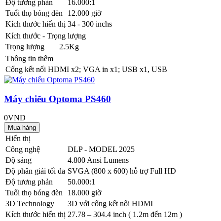
Độ tương phản
16.000:1
Tuổi thọ bóng đèn
12.000 giờ
Kích thước hiển thị
34 - 300 inchs
Kích thước - Trọng lượng
Trọng lượng
2.5Kg
Thông tin thêm
Cổng kết nối
HDMI x2; VGA in x1; USB x1, USB
Máy chiếu Optoma PS460
0VND
Hiển thị
Công nghệ
DLP - MODEL 2025
Độ sáng
4.800 Ansi Lumens
Độ phân giải tối đa
SVGA (800 x 600) hỗ trợ Full HD
Độ tương phản
50.000:1
Tuổi thọ bóng đèn
18.000 giờ
3D Technology
3D với cổng kết nối HDMI
Kích thước hiển thị
27.78 – 304.4 inch ( 1.2m đến 12m )