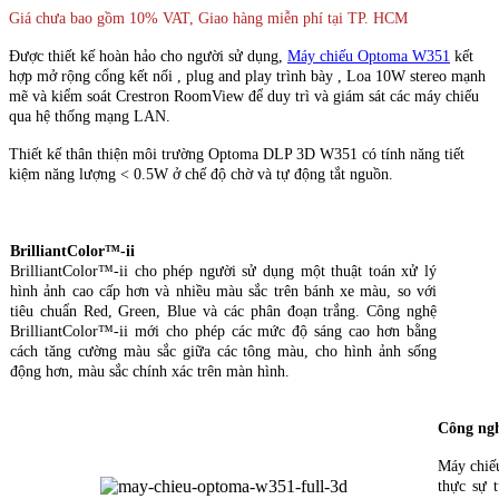
Giá chưa bao gồm 10% VAT, Giao hàng miễn phí tại TP. HCM
Được thiết kế hoàn hảo cho người sử dụng,
Máy chiếu Optoma W351
kết
hợp mở rộng cổng kết nối , plug and play trình bày , Loa 10W stereo mạnh
mẽ và kiểm soát Crestron RoomView để duy trì và giám sát các máy chiếu
qua hệ thống mạng LAN.
Thiết kế thân thiện môi trường Optoma DLP 3D W351 có tính năng tiết
kiệm năng lượng < 0.5W ở chế độ chờ và tự động tắt nguồn.
BrilliantColor™-ii
BrilliantColor™-ii cho phép người sử dụng một thuật toán xử lý
hình ảnh cao cấp hơn và nhiều màu sắc trên bánh xe màu, so với
tiêu chuẩn Red, Green, Blue và các phân đoạn trắng. Công nghệ
BrilliantColor™-ii mới cho phép các mức độ sáng cao hơn bằng
cách tăng cường màu sắc giữa các tông màu, cho hình ảnh sống
động hơn, màu sắc chính xác trên màn hình.
Công ng
Máy chiế
thực sự 