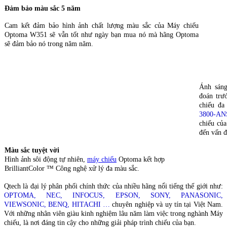
Đảm bảo màu sắc 5 năm
Cam kết đảm bảo hình ảnh chất lượng màu sắc của Máy chiếu
Optoma W351 sẽ vẫn tốt như ngày bạn mua nó mà hãng Optoma
sẽ đảm bảo nó trong năm năm.
Ánh sáng
đoán trư
chiếu đ
3800-AN
chiếu củ
đến vấn đ
Màu sắc tuyệt vời
Hình ảnh sôi động tự nhiên,
máy chiếu
Optoma kết hợp
BrilliantColor ™ Công nghệ xử lý đa màu sắc.
Qtech là đại lý phân phối chính thức của nhiều hãng nổi tiếng thế giới như:
OPTOMA, NEC, INFOCUS, EPSON, SONY, PANASONIC,
VIEWSONIC, BENQ, HITACHI …
chuyên nghiệp và uy tín tại Việt Nam.
Với những nhân viên giàu kinh nghiệm lâu năm làm việc trong nghành Máy
chiếu, là nơi đáng tin cậy cho những giải pháp trình chiếu của bạn.