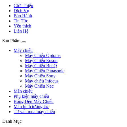
Giới Thiệu
Dịch Vụ
Bảo Hành
Tin Tức
Yêu thích
Liên Hệ
Sản Phẩm
Máy chiếu
Máy Chiếu Optoma
Máy Chiếu Epson
Máy Chiếu BenQ
Máy Chiếu Panasonic
Máy Chiếu Sony
Máy chiếu Infocus
Máy Chiếu Nec
Màn chiếu
Phụ kiện máy chiếu
Bóng Đèn Máy Chiếu
Màn hình tương tác
Tư vấn mua máy chiếu
Danh Mục