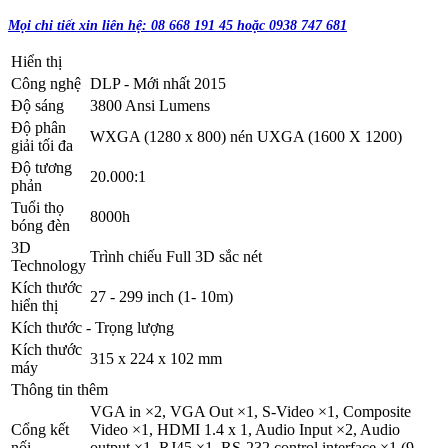
Mọi chi tiết xin liên hệ: 08 668 191 45 hoặc 0938 747 681
Hiển thị
Công nghệ
DLP - Mới nhất 2015
Độ sáng
3800 Ansi Lumens
Độ phân
WXGA (1280 x 800) nén UXGA (1600 X 1200)
giải tối đa
Độ tương
20.000:1
phản
Tuổi thọ
8000h
bóng đèn
3D
Trình chiếu Full 3D sắc nét
Technology
Kích thước
27 - 299 inch (1- 10m)
hiển thị
Kích thước - Trọng lượng
Kích thước
315 x 224 x 102 mm
máy
Thông tin thêm
VGA in ×2, VGA Out ×1, S-Video ×1, Composite
Cổng kết
Video ×1, HDMI 1.4 x 1, Audio Input ×2, Audio
nối
output ×1, RJ45 ×1, RS-232 control interface ×1 (9