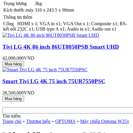
Trọng lượng
3kg
Kích thước máy
316 x 243.5 x 98mm
Thông tin thêm
Cổng
HDMI x 1; VGA in x1; VGA Out x 1; Composite x1; RS-
kết nối
232C x1; USB type A x1; Audio in x1; Audio out x1
Tivi LG 4K 86 inch 86UT8050PSB Smart UHD
42,000,000VND
Smart Tivi LG 4K 75 inch 75UR7550PSC
28,500,000VND
Tìm kiếm
Trang chủ
»
Thương hiệu
»
OPTOMA
»
Máy chiếu Optoma W351