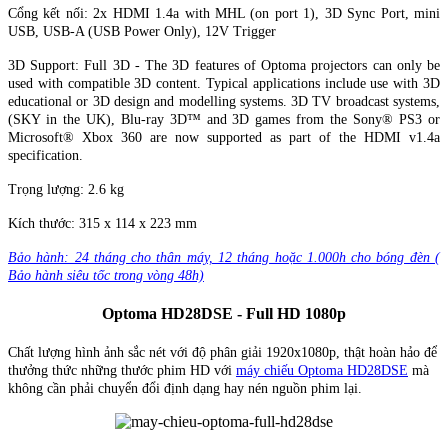
Cổng kết nối: 2x HDMI 1.4a with MHL (on port 1), 3D Sync Port, mini
USB, USB-A (USB Power Only), 12V Trigger
3D Support: Full 3D - The 3D features of Optoma projectors can only be
used with compatible 3D content. Typical applications include use with 3D
educational or 3D design and modelling systems. 3D TV broadcast systems,
(SKY in the UK), Blu-ray 3D™ and 3D games from the Sony® PS3 or
Microsoft® Xbox 360 are now supported as part of the HDMI v1.4a
specification.
Trọng lượng: 2.6 kg
Kích thước: 315 x 114 x 223 mm
Bảo hành: 24 tháng cho thân máy, 12 tháng hoặc 1.000h cho bóng đèn (
Bảo hành siêu tốc trong vòng 48h)
Optoma HD28DSE - Full HD 1080p
Chất lượng hình ảnh sắc nét với độ phân giải 1920x1080p, thật hoàn hảo để
thưởng thức những thước phim HD với
máy chiếu Optoma HD28DSE
mà
không cần phải chuyển đổi định dạng hay nén nguồn phim lại.