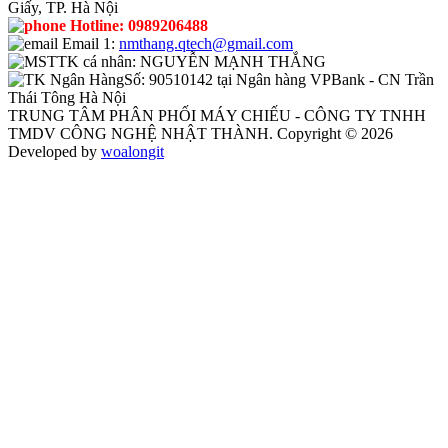
Giấy, TP. Hà Nội
Hotline:
0989206488
Email 1:
nmthang.qtech@gmail.com
TK cá nhân:
NGUYỄN MẠNH THẮNG
Số:
90510142 tại Ngân hàng VPBank - CN Trần
Thái Tông Hà Nội
TRUNG TÂM PHÂN PHỐI MÁY CHIẾU - CÔNG TY TNHH
TMDV CÔNG NGHỆ NHẬT THÀNH. Copyright © 2026
Developed by
woalongit