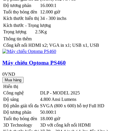
Độ tương phản
16.000:1
Tuổi thọ bóng đèn
12.000 giờ
Kích thước hiển thị
34 - 300 inchs
Kích thước - Trọng lượng
Trọng lượng
2.5Kg
Thông tin thêm
Cổng kết nối
HDMI x2; VGA in x1; USB x1, USB
Máy chiếu Optoma PS460
0VND
Hiển thị
Công nghệ
DLP - MODEL 2025
Độ sáng
4.800 Ansi Lumens
Độ phân giải tối đa
SVGA (800 x 600) hỗ trợ Full HD
Độ tương phản
50.000:1
Tuổi thọ bóng đèn
18.000 giờ
3D Technology
3D với cổng kết nối HDMI