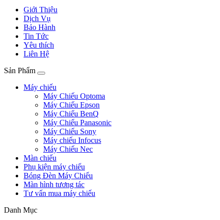
Giới Thiệu
Dịch Vụ
Bảo Hành
Tin Tức
Yêu thích
Liên Hệ
Sản Phẩm
Máy chiếu
Máy Chiếu Optoma
Máy Chiếu Epson
Máy Chiếu BenQ
Máy Chiếu Panasonic
Máy Chiếu Sony
Máy chiếu Infocus
Máy Chiếu Nec
Màn chiếu
Phụ kiện máy chiếu
Bóng Đèn Máy Chiếu
Màn hình tương tác
Tư vấn mua máy chiếu
Danh Mục