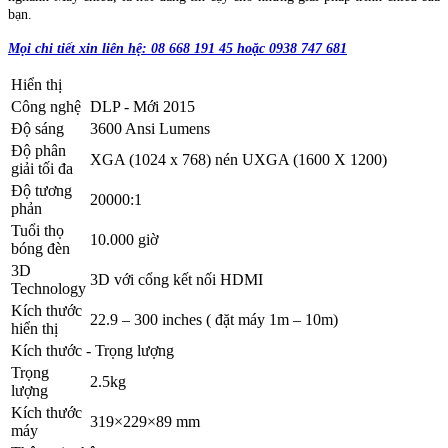
bạn.
Mọi chi tiết xin liên hệ: 08 668 191 45 hoặc 0938 747 681
Hiển thị
Công nghệ
DLP - Mới 2015
Độ sáng
3600 Ansi Lumens
Độ phân
XGA (1024 x 768) nén UXGA (1600 X 1200)
giải tối đa
Độ tương
20000:1
phản
Tuổi thọ
10.000 giờ
bóng đèn
3D
3D với cổng kết nối HDMI
Technology
Kích thước
22.9 – 300 inches ( đặt máy 1m – 10m)
hiển thị
Kích thước - Trọng lượng
Trọng
2.5kg
lượng
Kích thước
319×229×89 mm
máy