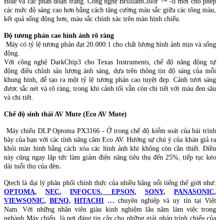
Blue và các phân đoạn trắng. Công nghệ BrilliantColor ™ -ii mới cho phép
các mức độ sáng cao hơn bằng cách tăng cường màu sắc giữa các tông màu,
kết quả sống động hơn, màu sắc chính xác trên màn hình chiếu.
Độ tương phản cao
hình ảnh rõ ràng
Máy có tỷ lệ tương phản đạt 20.000:1 cho chất lượng hình ảnh mịn và sống
động.
Với công nghệ DarkChip3 cho Texas Instruments, chế độ năng động tự
động điều chỉnh sản lượng ánh sáng, dựa trên thông tin độ sáng của mỗi
khung hình, để tạo ra một tỷ lệ tương phản cao tuyệt đẹp. Cảnh tươi sáng
được sắc nét và rõ ràng, trong khi cảnh tối vẫn còn chi tiết với màu đen sâu
và chi tiết.
Chế độ sinh thái AV Mute (Eco AV Mute
)
Máy chiếu DLP Optoma PX3166 - Ở trong chế độ kiểm soát của bài trình
bày của bạn với các tính năng câm Eco AV. Hướng sự chú ý của khán giả ra
khỏi màn hình bằng cách xóa các hình ảnh khi không còn cần thiết. Điều
này cũng ngay lập tức làm giảm điện năng tiêu thụ đến 25%, tiếp tục kéo
.
dài tuổi thọ của đèn
Qtech là đại lý phân phối chính thức của nhiều hãng nổi tiếng thế giới như:
OPTOMA
,
NEC
,
INFOCUS
,
EPSON
,
SONY
,
PANASONIC
,
VIEWSONIC
,
BENQ
,
HITACHI
…
chuyên nghiệp và uy tín tại Việt
Nam. Với những nhân viên giàu kinh nghiệm lâu năm làm việc trong
nghành Máy chiếu, là nơi đáng tin cậy cho những giải pháp trình chiếu của