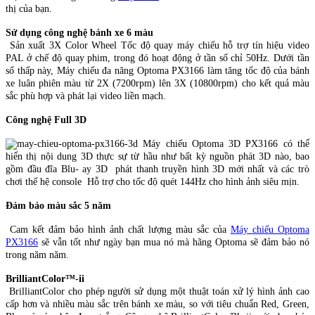
thị của bạn.
Sử dụng công nghệ bánh xe 6 màu
Sản xuất 3X Color Wheel Tốc độ quay máy chiếu hỗ trợ tín hiệu video
PAL ở chế độ quay phim, trong đó hoạt động ở tần số chỉ 50Hz. Dưới tần
số thấp này, Máy chiếu đa năng Optoma PX3166 làm tăng tốc độ của bánh
xe luân phiên màu từ 2X (7200rpm) lên 3X (10800rpm) cho kết quả màu
sắc phù hợp và phát lại video liền mạch.
Công nghệ Full 3D
Máy chiếu Optoma 3D PX3166 có thể
hiển thị nội dung 3D thực sự từ hầu như bất kỳ nguồn phát 3D nào, bao
gồm đầu đĩa Blu- ay 3D phát thanh truyền hình 3D mới nhất và các trò
chơi thế hệ console Hỗ trợ cho tốc độ quét 144Hz cho hình ảnh siêu mịn.
Đảm bảo màu sắc 5 năm
Cam kết đảm bảo hình ảnh chất lượng màu sắc của
Máy chiếu Optoma
PX3166
sẽ vẫn tốt như ngày bạn mua nó mà hãng Optoma sẽ đảm bảo nó
trong năm năm.
BrilliantColor™-ii
BrilliantColor cho phép người sử dụng một thuật toán xử lý hình ảnh cao
cấp hơn và nhiều màu sắc trên bánh xe màu, so với tiêu chuẩn Red, Green,