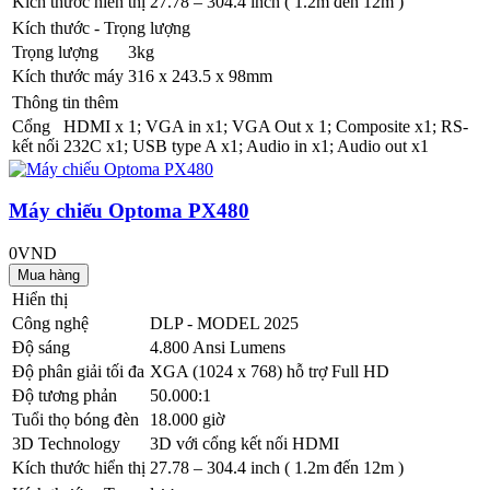
Kích thước hiển thị
27.78 – 304.4 inch ( 1.2m đến 12m )
Kích thước - Trọng lượng
Trọng lượng
3kg
Kích thước máy
316 x 243.5 x 98mm
Thông tin thêm
Cổng
HDMI x 1; VGA in x1; VGA Out x 1; Composite x1; RS-
kết nối
232C x1; USB type A x1; Audio in x1; Audio out x1
Máy chiếu Optoma PX480
0VND
Hiển thị
Công nghệ
DLP - MODEL 2025
Độ sáng
4.800 Ansi Lumens
Độ phân giải tối đa
XGA (1024 x 768) hỗ trợ Full HD
Độ tương phản
50.000:1
Tuổi thọ bóng đèn
18.000 giờ
3D Technology
3D với cổng kết nối HDMI
Kích thước hiển thị
27.78 – 304.4 inch ( 1.2m đến 12m )