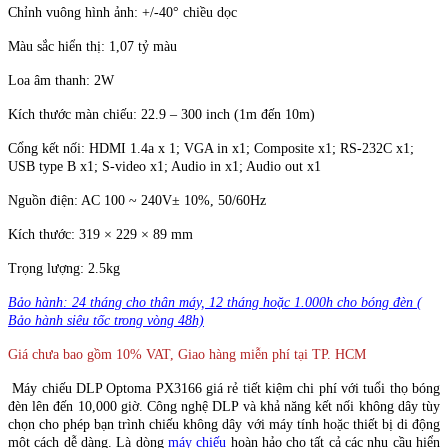
Chỉnh vuông hình ảnh: +/-40° chiều dọc
Màu sắc hiển thị: 1,07 tỷ màu
Loa âm thanh: 2W
Kích thước màn chiếu: 22.9 – 300 inch (1m đến 10m)
Cổng kết nối: HDMI 1.4a x 1; VGA in x1; Composite x1; RS-232C x1;
USB type B x1; S-video x1; Audio in x1; Audio out x1
Nguồn điện: AC 100 ~ 240V± 10%, 50/60Hz
Kích thước: 319 × 229 × 89 mm
Trọng lượng: 2.5kg
Bảo hành: 24 tháng cho thân máy, 12 tháng hoặc 1.000h cho bóng đèn (
Bảo hành siêu tốc trong vòng 48h)
Giá chưa bao gồm 10% VAT, Giao hàng miễn phí tại TP. HCM
Máy chiếu DLP Optoma PX3166 giá rẻ tiết kiệm chi phí với tuổi thọ bóng
đèn lên đến 10,000 giờ. Công nghệ DLP và khả năng kết nối không dây tùy
chọn cho phép bạn trình chiếu không dây với máy tính hoặc thiết bị di động
một cách dễ dàng. Là dòng
máy chiếu
hoàn hảo cho tất cả các nhu cầu hiển