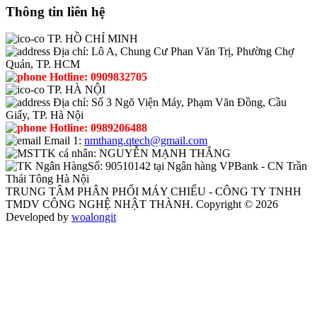
Thông tin liên hệ
TP. HỒ CHÍ MINH
Địa chỉ:
Lô A, Chung Cư Phan Văn Trị, Phường Chợ
Quán, TP. HCM
Hotline:
0909832705
TP. HÀ NỘI
Địa chỉ:
Số 3 Ngõ Viện Máy, Phạm Văn Đồng, Cầu
Giấy, TP. Hà Nội
Hotline:
0989206488
Email 1:
nmthang.qtech@gmail.com
TK cá nhân:
NGUYỄN MẠNH THẮNG
Số:
90510142 tại Ngân hàng VPBank - CN Trần
Thái Tông Hà Nội
TRUNG TÂM PHÂN PHỐI MÁY CHIẾU - CÔNG TY TNHH
TMDV CÔNG NGHỆ NHẬT THÀNH. Copyright © 2026
Developed by
woalongit