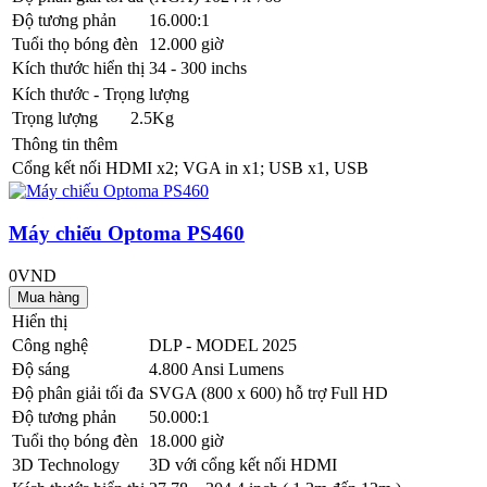
Độ tương phản
16.000:1
Tuổi thọ bóng đèn
12.000 giờ
Kích thước hiển thị
34 - 300 inchs
Kích thước - Trọng lượng
Trọng lượng
2.5Kg
Thông tin thêm
Cổng kết nối
HDMI x2; VGA in x1; USB x1, USB
Máy chiếu Optoma PS460
0VND
Hiển thị
Công nghệ
DLP - MODEL 2025
Độ sáng
4.800 Ansi Lumens
Độ phân giải tối đa
SVGA (800 x 600) hỗ trợ Full HD
Độ tương phản
50.000:1
Tuổi thọ bóng đèn
18.000 giờ
3D Technology
3D với cổng kết nối HDMI