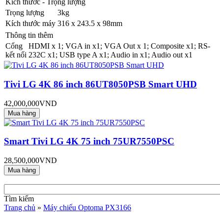
Kích thước - Trọng lượng
Trọng lượng
3kg
Kích thước máy
316 x 243.5 x 98mm
Thông tin thêm
Cổng
HDMI x 1; VGA in x1; VGA Out x 1; Composite x1; RS-
kết nối
232C x1; USB type A x1; Audio in x1; Audio out x1
Tivi LG 4K 86 inch 86UT8050PSB Smart UHD
42,000,000VND
Smart Tivi LG 4K 75 inch 75UR7550PSC
28,500,000VND
Tìm kiếm
Trang chủ
»
Máy chiếu Optoma PX3166