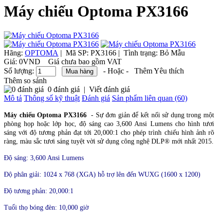
Máy chiếu Optoma PX3166
Hãng:
OPTOMA
|
Mã SP:
PX3166 |
Tình trạng:
Bỏ Mẫu
Giá:
0VND
Giá chưa bao gồm VAT
Số lượng:
- Hoặc -
Thêm Yêu thích
Thêm so sánh
0 đánh giá
|
Viết đánh giá
Mô tả
Thông số kỹ thuật
Đánh giá
Sản phẩm liên quan (60)
Máy chiếu Optoma PX3166
- Sự đơn giản để kết nối sử dụng trong một
phòng họp hoặc lớp học, độ sáng cao 3,600 Ansi Lumens cho hình tươi
sáng với độ tương phản đạt tới 20,000:1 cho phép trình chiếu hình ảnh rõ
ràng, màu sắc tươi sáng tuyệt vời sử dụng công nghệ DLP® mới nhất 2015.
Độ sáng: 3,600 Ansi Lumens
Độ phân giải: 1024 x 768 (XGA)
hỗ trợ lên đến WUXG (1600 x 1200)
Độ tương phản: 20,000:1
Tuổi thọ bóng đèn: 10,000 giờ