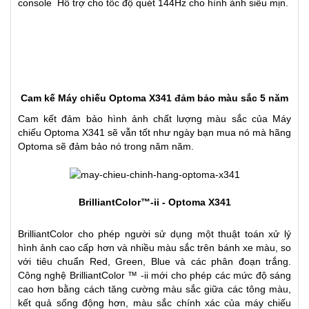
console Hỗ trợ cho tốc độ quét 144Hz cho hình ảnh siêu mịn.
Cam kế Máy chiếu Optoma X341 đảm bảo màu sắc 5 năm
Cam kết đảm bảo hình ảnh chất lượng màu sắc của Máy
chiếu Optoma X341 sẽ vẫn tốt như ngày bạn mua nó mà hãng
Optoma sẽ đảm bảo nó trong năm năm.
BrilliantColor™-ii - Optoma X341
BrilliantColor cho phép người sử dụng một thuật toán xử lý
hình ảnh cao cấp hơn và nhiều màu sắc trên bánh xe màu, so
với tiêu chuẩn Red, Green, Blue và các phân đoạn trắng.
Công nghệ BrilliantColor ™ -ii mới cho phép các mức độ sáng
cao hơn bằng cách tăng cường màu sắc giữa các tông màu,
kết quả sống động hơn, màu sắc chính xác của máy chiếu