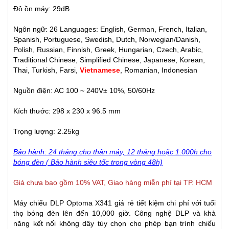
Độ ồn máy: 29dB
Ngôn ngữ: 26 Languages: English, German, French, Italian,
Spanish, Portuguese, Swedish, Dutch, Norwegian/Danish,
Polish, Russian, Finnish, Greek, Hungarian, Czech, Arabic,
Traditional Chinese, Simplified Chinese, Japanese, Korean,
Thai, Turkish, Farsi,
Vietnamese
, Romanian, Indonesian
Nguồn điện: AC 100 ~ 240V± 10%, 50/60Hz
Kích thước:
98 x 230 x 96.5 mm
2
Trọng lượng: 2.25kg
Bảo hành: 24 tháng cho thân máy, 12 tháng hoặc 1.000h cho
bóng đèn ( Bảo hành siêu tốc trong vòng 48h)
Giá chưa bao gồm 10% VAT, Giao hàng miễn phí tại TP. HCM
Máy chiếu DLP Optoma X341 giá rẻ tiết kiệm chi phí với tuổi
thọ bóng đèn lên đến 10,000 giờ. Công nghệ DLP và khả
năng kết nối không dây tùy chọn cho phép bạn trình chiếu