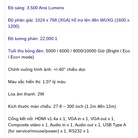
Độ sáng: 3,500 Ansi Lumens
Độ phân giải: 1024 x 768 (XGA)
hỗ trợ lên đến WUXG (1600 x
1200)
Độ tương phản: 22,000:1
Tuổi thọ bóng đèn:
5000 / 6000 / 8000/10000 Giờ (Bright / Eco
/ Eco+ mode)
Chỉnh vuông hình ảnh: +/-40° chiều dọc
Màu sắc hiển thị: 1,07 tỷ màu
Loa âm thanh: 2W
Kích thước màn chiếu: 27.8 – 300 inch (1.2m đến 12m)
Cổng kết nối: HDMI v1.4a x 1, VGA in x 1, VGA out x 1,
Composite video x 1, Audio in x 1, Audio out x 1, USB Type A
(for service/mouse/power) x 1, RS232 x 1