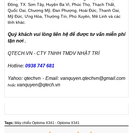
Đông, TX. Sơn Tây, Huyện Ba Vì, Phúc Thọ, Thạch Thất,
Quốc Oai, Chương Mỹ, Đan Phượng, Hoài Đức, Thanh Oai,
Mỹ Đức, Ưng Hòa, Thường Tín, Phú Xuyên, Mê Linh và các
tỉnh khác.
Quý khách vui lòng liên hệ để được tư vấn miễn phí
tận nơi .
QTECH.VN - CTY TNHH TMDV NHẬT TRÍ
Hotline:
0938 747 681
Yahoo: qtechvn - Email: vanquyen.qtechvn@gmail.com
vanquyen@qtech.vn
hoặc
Tags:
Máy chiếu Optoma X341 - Optoma X341