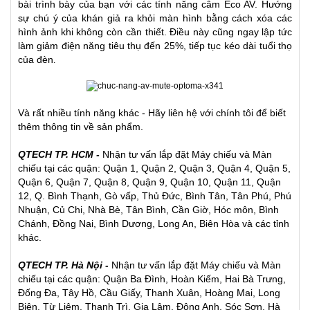
bài trình bày của bạn với các tính năng câm Eco AV. Hướng
sự chú ý của khán giả ra khỏi màn hình bằng cách xóa các
hình ảnh khi không còn cần thiết. Điều này cũng ngay lập tức
làm giảm điện năng tiêu thụ đến 25%, tiếp tục kéo dài tuổi thọ
của đèn
.
Và rất nhiều tính năng khác - Hãy liên hệ với chính tôi để biết
thêm thông tin về sản phẩm.
QTECH TP. HCM -
Nhận tư vấn lắp đặt
Máy chiếu
và
Màn
chiếu
tại các quận: Quận 1, Quận 2, Quận 3, Quận 4, Quận 5,
Quận 6, Quận 7, Quận 8, Quận 9, Quận 10, Quận 11, Quận
12, Q. Bình Thạnh, Gò vấp, Thủ Đức, Bình Tân, Tân Phú, Phú
Nhuận, Củ Chi, Nhà Bè, Tân Bình, Cần Giờ, Hóc môn, Bình
Chánh, Đồng Nai, Bình Dương, Long An, Biên Hòa và các tỉnh
khác.
QTECH TP. Hà Nội -
Nhận tư vấn lắp đặt Máy chiếu và Màn
chiếu tại các quận: Quận Ba Đình, Hoàn Kiếm, Hai Bà Trưng,
Đống Đa, Tây Hồ, Cầu Giấy, Thanh Xuân, Hoàng Mai, Long
Biên, Từ Liêm, Thanh Trì, Gia Lâm, Đông Anh, Sóc Sơn, Hà