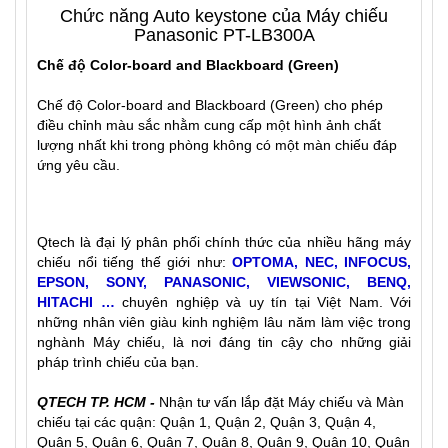
Chức năng Auto keystone của Máy chiếu
Panasonic PT-LB300A
Chế độ Color-board and Blackboard (Green)
Chế độ Color-board and Blackboard (Green) cho phép
điều chỉnh màu sắc nhằm cung cấp một hình ảnh chất
lượng nhất khi trong phòng không có một màn chiếu đáp
ứng yêu cầu.
Qtech là đại lý phân phối chính thức của nhiều hãng máy
chiếu nổi tiếng thế giới như:
OPTOMA, NEC, INFOCUS,
EPSON, SONY, PANASONIC, VIEWSONIC, BENQ,
HITACHI …
chuyên nghiệp và uy tín tại Việt Nam. Với
những nhân viên giàu kinh nghiệm lâu năm làm việc trong
nghành Máy chiếu, là nơi đáng tin cậy cho những giải
pháp trình chiếu của bạn.
QTECH TP. HCM -
Nhận tư vấn lắp đặt
Máy chiếu
và
Màn
chiếu
tại các quận: Quận 1, Quận 2, Quận 3, Quận 4,
Quận 5, Quận 6, Quận 7, Quận 8, Quận 9, Quận 10, Quận