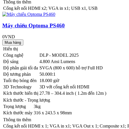
Thông tin thêm
Cổng kết nối
HDMI x2; VGA in x1; USB x1, USB
Máy chiếu Optoma PS460
0VND
Hiển thị
Công nghệ
DLP - MODEL 2025
Độ sáng
4.800 Ansi Lumens
Độ phân giải tối đa
SVGA (800 x 600) hỗ trợ Full HD
Độ tương phản
50.000:1
Tuổi thọ bóng đèn
18.000 giờ
3D Technology
3D với cổng kết nối HDMI
Kích thước hiển thị
27.78 – 304.4 inch ( 1.2m đến 12m )
Kích thước - Trọng lượng
Trọng lượng
3kg
Kích thước máy
316 x 243.5 x 98mm
Thông tin thêm
Cổng kết nối
HDMI x 1; VGA in x1; VGA Out x 1; Composite x1; R