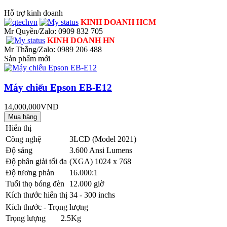
Hỗ trợ kinh doanh
KINH DOANH HCM
Mr Quyền/Zalo: 0909 832 705
KINH DOANH HN
Mr Thắng/Zalo: 0989 206 488
Sản phẩm mới
Máy chiếu Epson EB-E12
14,000,000VND
Hiển thị
Công nghệ
3LCD (Model 2021)
Độ sáng
3.600 Ansi Lumens
Độ phân giải tối đa
(XGA) 1024 x 768
Độ tương phản
16.000:1
Tuổi thọ bóng đèn
12.000 giờ
Kích thước hiển thị
34 - 300 inchs
Kích thước - Trọng lượng
Trọng lượng
2.5Kg