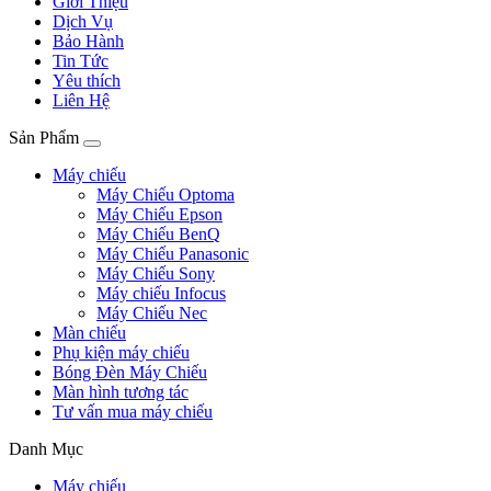
Giới Thiệu
Dịch Vụ
Bảo Hành
Tin Tức
Yêu thích
Liên Hệ
Sản Phẩm
Máy chiếu
Máy Chiếu Optoma
Máy Chiếu Epson
Máy Chiếu BenQ
Máy Chiếu Panasonic
Máy Chiếu Sony
Máy chiếu Infocus
Máy Chiếu Nec
Màn chiếu
Phụ kiện máy chiếu
Bóng Đèn Máy Chiếu
Màn hình tương tác
Tư vấn mua máy chiếu
Danh Mục
Máy chiếu