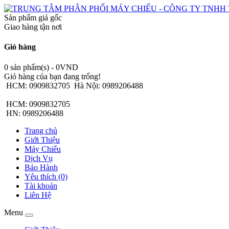
Sản phẩm giá gốc
Giao hàng tận nơi
Giỏ hàng
0 sản phẩm(s) - 0VND
Giỏ hàng của bạn đang trống!
HCM: 0909832705
Hà Nội: 0989206488
HCM: 0909832705
HN: 0989206488
Trang chủ
Giới Thiệu
Máy Chiếu
Dịch Vụ
Bảo Hành
Yêu thích (0)
Tài khoản
Liên Hệ
Menu