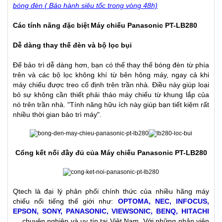
bóng đèn ( Bảo hành siêu tốc trong vòng 48h)
Các tính năng đặc biệ
Máy chiếu Panasonic PT-LB280
t
Dễ dàng thay thế đèn và bộ lọc bụi
Để bảo trì dễ dàng hơn, bạn có thể thay thế bóng đèn từ phía
trên và các bộ lọc không khí từ bên hông máy, ngay cả khi
máy chiếu được treo cố định trên trần nhà. Điều này giúp loại
bỏ sự không cần thiết phải tháo máy chiếu từ khung lắp của
nó trên trần nhà. "Tính năng hữu ích này giúp bạn tiết kiệm rất
nhiều thời gian bảo trì máy".
Cổng kết nối đầy đủ của Máy chiếu Panasonic PT-LB280
Qtech là đại lý phân phối chính thức của nhiều hãng máy
chiếu nổi tiếng thế giới như:
OPTOMA, NEC, INFOCUS,
EPSON, SONY, PANASONIC, VIEWSONIC, BENQ, HITACHI
…
chuyên nghiệp và uy tín tại Việt Nam. Với những nhân viên