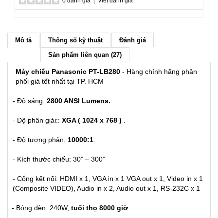
0 đánh giá
|
Viết đánh giá
Mô tả
Thông số kỹ thuật
Đánh giá
Sản phẩm liên quan (27)
Máy chiếu Panasonic PT-LB280
- Hàng chính hãng phân
phối giá tốt nhất tại TP. HCM
- Độ sáng:
2800 ANSI Lumens.
- Độ phân giải::
XGA ( 1024 x 768 )
.
- Độ tương phản:
10000:1
.
- Kích thước chiếu: 30” – 300”
- Cổng kết nối: HDMI x 1, VGA in x 1 VGA out x 1, Video in x 1
(Composite VIDEO), Audio in x 2, Audio out x 1, RS-232C x 1
- Bóng đèn: 240W,
tuổi thọ 8000 giờ
.