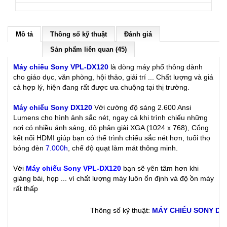
Mô tả
Thông số kỹ thuật
Đánh giá
Sản phẩm liên quan (45)
Máy chiếu Sony VPL-DX120
là dòng máy phổ thông dành
cho giáo dục, văn phòng, hội thảo, giải trí ... Chất lượng và giá
cả hợp lý, hiện đang rất được ưa chuộng tại thị trường.
Máy chiếu Sony DX120
Với cường độ sáng 2.600 Ansi
Lumens cho hình ảnh sắc nét, ngay cả khi trình chiếu những
nơi có nhiều ánh sáng, độ phân giải XGA (1024 x 768), Cổng
kết nối HDMI giúp bạn có thể trình chiếu sắc nét hơn, tuổi thọ
bóng đèn
7.000h
, chế độ quạt làm mát thông minh.
Với
Máy chiếu Sony VPL-DX120
bạn sẽ yên tâm hơn khi
giảng bài, họp ... vì chất lượng máy luôn ổn định và độ ồn máy
rất thấp
Thông số kỹ thuật:
MÁY CHIẾU SONY DX