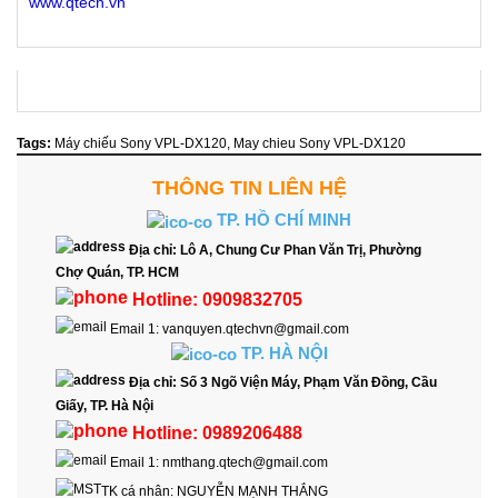
www.qtech.vn
Tags:
Máy chiếu Sony VPL-DX120
,
May chieu Sony VPL-DX120
THÔNG TIN LIÊN HỆ
TP. HỒ CHÍ MINH
Địa chỉ:
Lô A, Chung Cư Phan Văn Trị, Phường
Chợ Quán, TP. HCM
Hotline:
0909832705
Email 1:
vanquyen.qtechvn@gmail.com
TP. HÀ NỘI
Địa chỉ:
Số 3 Ngõ Viện Máy, Phạm Văn Đồng, Cầu
Giấy, TP. Hà Nội
Hotline:
0989206488
Email 1:
nmthang.qtech@gmail.com
TK cá nhân:
NGUYỄN MẠNH THẮNG