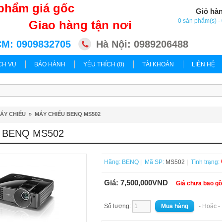
phẩm giá gốc
Giỏ hà
0 sản phẩm(s) 
Giao hàng tận nơi
M: 0909832705
Hà Nội: 0989206488
CH VỤ
BẢO HÀNH
YÊU THÍCH (0)
TÀI KHOẢN
LIÊN HỆ
ÁY CHIẾU
»
MÁY CHIẾU BENQ MS502
 BENQ MS502
Hãng:
BENQ
|
Mã SP:
MS502 |
Tình trạng:
Giá:
7,500,000VND
Giá chưa bao g
Số lượng:
- Hoặc 