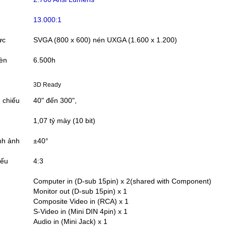
13.000:1
ực
SVGA (800 x 600) nén UXGA (1.600 x 1.200)
đèn
6.500h
3D Ready
h chiếu
40" đến 300",
1,07 tỷ mày (10 bit)
nh ảnh
±40°
iếu
4:3
Computer in (D-sub 15pin) x 2(shared with Component)
Monitor out (D-sub 15pin) x 1
Composite Video in (RCA) x 1
S-Video in (Mini DIN 4pin) x 1
Audio in (Mini Jack) x 1