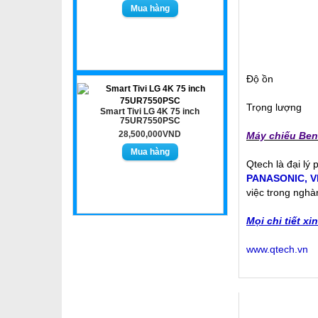
Độ ồn
Trọng lượng
Smart Tivi LG 4K 75 inch
75UR7550PSC
28,500,000VND
Máy chiếu Be
Qtech là đại lý
PANASONIC
,
V
việc trong nghà
Mọi chi tiết xi
www.qtech.vn