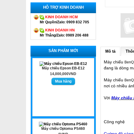
HỖ TRỢ KINH DOANH
KINH DOANH HCM
Mr Quyền/Zalo: 0909 832 705
KINH DOANH HN
Mr Thắng/Zalo: 0989 206 488
SẢN PHẨM MỚI
Mô tả
Thôn
Máy chiếu
BenQ
đang là dòng má
Máy chiếu Epson EB-E12
14,000,000VND
Máy chiếu
BenQ
nơi có nhiều án
Với
Máy chiếu
Công nghệ
Máy chiếu Optoma PS460
Cường độ sáng