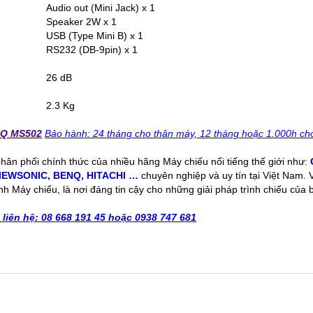
Audio out (Mini Jack) x 1
Speaker 2W x 1
USB (Type Mini B) x 1
RS232 (DB-9pin) x 1
26 dB
2.3 Kg
nQ MS502
Bảo hành: 24 tháng cho thân máy, 12 tháng hoặc 1.000h cho
 phân phối chính thức của nhiều hãng Máy chiếu nổi tiếng thế giới như:
IEWSONIC
,
BENQ
,
HITACHI
…
chuyên nghiệp và uy tín tại Việt Nam.
nh Máy chiếu, là nơi đáng tin cậy cho những giải pháp trình chiếu của 
n liên hệ: 08 668 191 45 hoặc 0938 747 681