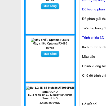
0VND
Độ tương phản
Độ phân giải th
Tuổi thọ bóng 
Trình chiếu 3D
Máy chiếu Optoma PX480
Kích thước trìn
0VND
Màu sắc
Chỉnh vuông hì
Chế độ trình ch
Tivi LG 4K 86 inch 86UT8050PSB
Smart UHD
42,000,000VND
Cổ kết nối