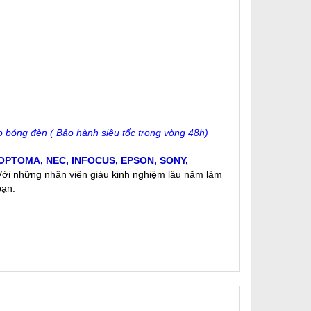
 bóng đèn ( Bảo hành siêu tốc trong vòng 48h)
OPTOMA
,
NEC
,
INFOCUS
,
EPSON
,
SONY
,
 Với những nhân viên giàu kinh nghiệm lâu năm làm
bạn.